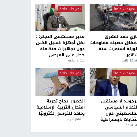
تصريحات خاصة
تصريحات خاصة
ازي حمد للشرق:
مدير مستشفى النجاح: :
لاتفاق حصيلة مفاوضات
نقل أجهزة غسيل الكلى
ويلة استمرت ستة
دون تجهيزات متكاملة
هور
خطر على المرضى
1 ثانية
منذ 2 ساعة
تصريحات خاصة
تصريحات خاصة
لرجوب: لا مستقبل
الخضور: نجاح تجربة
لنظام السياسي
امتحان التربية الإسلامية
لفلسطيني دون
يمهد للتوسع إلكترونيًا
نتخابات ديمقراطية
1 شهر ago
ذ ساعة