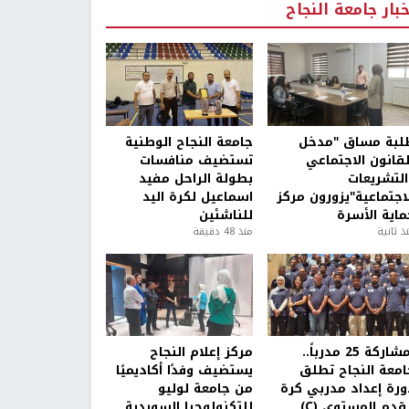
خبار جامعة النجاح
لبة مساق "مدخل
جامعة النجاح الوطنية
لقانون الاجتماعي
تستضيف منافسات
التشريعات
بطولة الراحل مفيد
لاجتماعية"يزورون مركز
اسماعيل لكرة اليد
ماية الأسرة
للناشئين
ذ ثانية
منذ 48 دقيقة
بمشاركة 25 مدرباً..
مركز إعلام النجاح
امعة النجاح تطلق
يستضيف وفدًا أكاديميًا
ورة إعداد مدربي كرة
من جامعة لوليو
قدم المستوى (C)
للتكنولوجيا السويدية