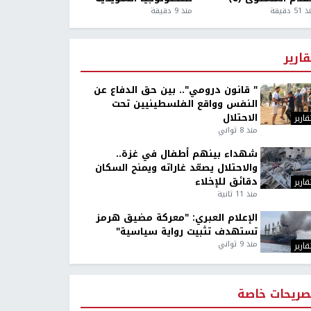
5 دقيقة
منذ 9 دقيقة
قارير
" قانون درومي".. بين حق الدفاع عن
النفس وواقع الفلسطينيين تحت
الاحتلال
قارير
منذ 8 ثواني
شهداء بينهم أطفال في غزة..
والاحتلال يصعّد غاراته ويمنح السكان
دقائق للإخلاء
قارير
منذ 11 ثانية
الإعلام العبري: "معركة مضيق هرمز
تستهدف تثبيت رواية سياسية"
منذ 9 ثواني
قارير
صريحات خاصة