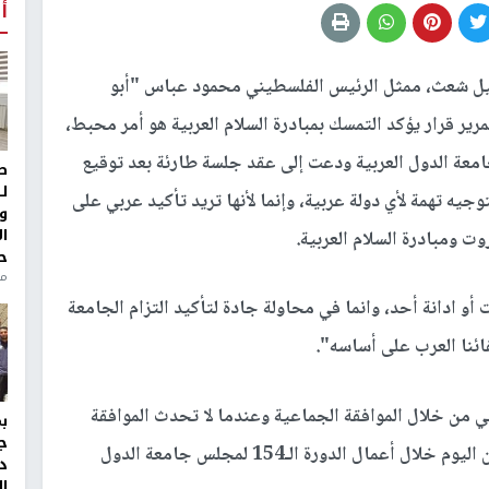
أ
بيل شعث، ممثل الرئيس الفلسطيني محمود عباس "أبو
مرير قرار يؤكد التمسك بمبادرة السلام العربية هو أمر محبط،
عة الدول العربية ودعت إلى عقد جلسة طارئة بعد توقيع
ط
ل
وجيه تهمة لأي دولة عربية، وإنما لأنها تريد تأكيد عربي على
و
ا
روت ومبادرة السلام العربية.
ح
من
أو ادانة أحد، وانما في محاولة جادة لتأكيد التزام الجامعة
قائنا العرب على أساسه".
تي من خلال الموافقة الجماعية وعندما لا تحدث الموافقة
ج
الجماعية لا يحصل القرار وهذا ما حصل مع فلسطين اليوم خلال أعمال الدورة الـ154 لمجلس جامعة الدول
د
ال