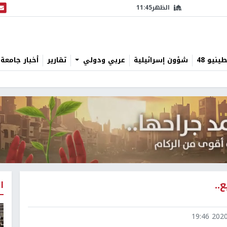
الظهر
11:45
البث
نيو 48
شؤون إسرائيلية
عربي ودولي
تقارير
أخبار جامعة 
..
ا
2020-0