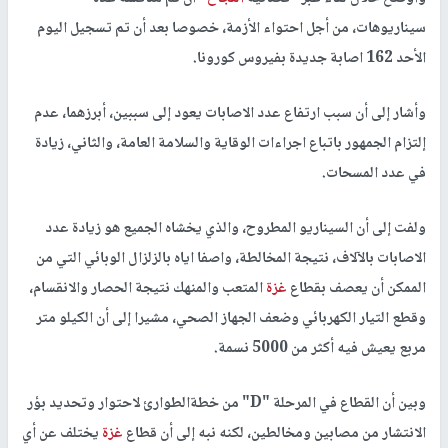
سيناريوهات، من أجل احتواء الأزمة، خصوصا بعد أن تم تسجيل اليوم
الأحد 162 اصابة جديدة بفيروس كورونا.
وأشار إلى أن سبب ارتفاع عدد الاصابات يعود إلى سببين، أبرزهما، عدم
إلتزام الجمهور باتباع اجراءات الوقاية والسلامة العامة، والثاني، زيادة
في عدد المسحات.
ولفت إلى أن السيناريو المطروح، والذي يخشاه الجميع هو زيادة عدد
الاصابات بالآلاف، نتيجة المخالطة، واصفا اياه بالزلزال الوبائي التي من
الممكن أن يعصف بقطاع
غزة
المتعب والمنهك نتيجة الحصار والانقسام،
وقطع التيار الكهربائي وضعف الجهاز الصحي، مشيرا إلى أن الكيلو متر
مربع يعيش فيه أكثر من 5000 نسمة.
وبين أن القطاع في المرحلة "D" من خطةالطوارئ لاحتوار وتحديد بؤر
الانتشار من مصابين ومخالطين، لكنه نبه إلى أن قطاع
غزة
يختلف عن أي