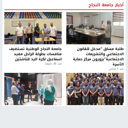
أخبار جامعة النجاح
طلبة مساق "مدخل للقانون
جامعة النجاح الوطنية تستضيف
الاجتماعي والتشريعات
منافسات بطولة الراحل مفيد
الاجتماعية"يزورون مركز حماية
اسماعيل لكرة اليد للناشئين
الأسرة
منذ 48 دقيقة
منذ 5 ثواني
بمشاركة 25 مدرباً.. جامعة النجاح
مركز إعلام النجاح يستضيف وفدًا
تطلق دورة إعداد مدربي كرة
أكاديميًا من جامعة لوليو
القدم المستوى (C)
للتكنولوجيا السويدية
منذ 51 دقيقة
منذ 10 دقيقة