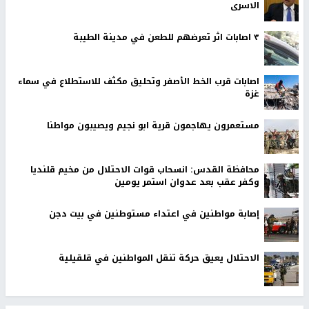
الاسرى
٣ اصابات اثر تعرضهم للطعن في مدينة الطيبة
اصابات قرب الخط الأصفر وتحليق مكثف للاستطلاع في سماء
غزة
مستعمرون يهاجمون قرية ابو نجيم ويصيبون مواطنا
محافظة القدس: انسحاب قوات الاحتلال من مخيم قلنديا
وكفر عقب بعد عدوان استمر يومين
إصابة مواطنين في اعتداء مستوطنين في بيت دجن
الاحتلال يعيق حركة تنقل المواطنين في قلقيلية