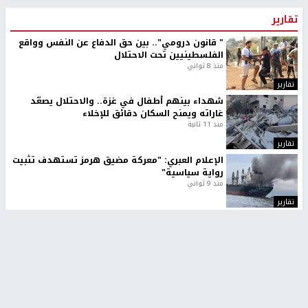
تقارير
" قانون درومي".. بين حق الدفاع عن النفس وواقع
الفلسطينيين تحت الاحتلال
منذ 8 ثواني
تقارير
شهداء بينهم أطفال في غزة.. والاحتلال يصعّد
غاراته ويمنح السكان دقائق للإخلاء
منذ 11 ثانية
تقارير
الإعلام العبري: "معركة مضيق هرمز تستهدف تثبيت
رواية سياسية"
منذ 9 ثواني
تقارير
تصريحات خاصة
تصريحات خاصة
تصريحات خاصة