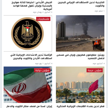
الخارجية تدين الاستهداف الإيراني للبحرين
الجيش الأردني: اعترضنا ثلاثة صواريخ
والكويت
باليستية وإيران تقول قصفنا قواعد
أمريكية
1 شهر ago
3 أسابيع، 2 يومان ago
فلسطينيات
رويترز: مفاوضون قطريون بإيران في مسعى
الرئاسة تدين الاعتداءات الإيرانية التي
لخفض التصعيد
استهدفت الأردن والكويت والبحرين
4 أسابيع ago
4 أسابيع، 1 يوم ago
شؤون عربية
شؤون دولية
قطر تدين بشدة الهجمات الإيرانية المتكررة
إيران: لسنا من قصف مطار الكويت والدمار