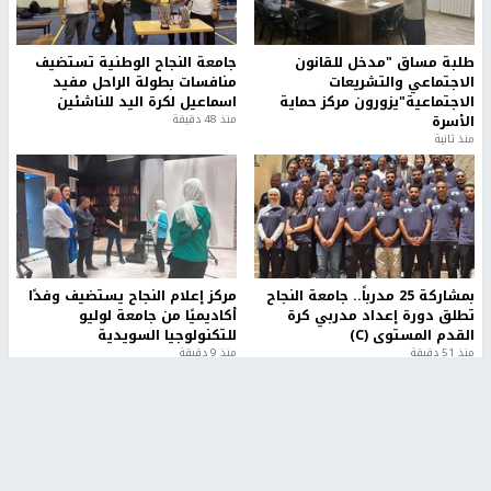
طلبة مساق "مدخل للقانون
جامعة النجاح الوطنية تستضيف
الاجتماعي والتشريعات
منافسات بطولة الراحل مفيد
الاجتماعية"يزورون مركز حماية
اسماعيل لكرة اليد للناشئين
الأسرة
منذ 48 دقيقة
منذ ثانية
بمشاركة 25 مدرباً.. جامعة النجاح
مركز إعلام النجاح يستضيف وفدًا
تطلق دورة إعداد مدربي كرة
أكاديميًا من جامعة لوليو
القدم المستوى (C)
للتكنولوجيا السويدية
منذ 51 دقيقة
منذ 9 دقيقة
تقارير
بالصور| مرضى عالقون في غزة يناشدون بإجلائهم
العاجل مع انهيار النظام الصحي
منذ 3 دقيقة