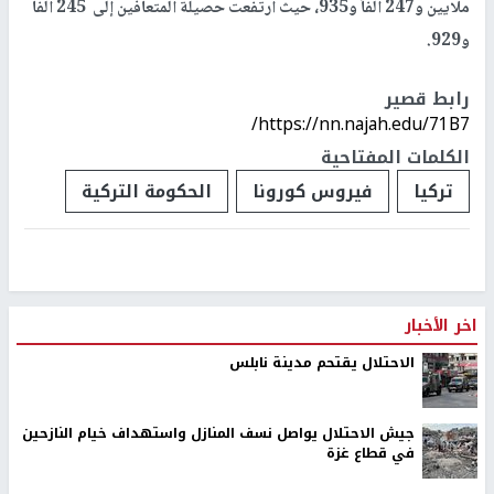
ملايين و247 ألفاً و935، حيث ارتفعت حصيلة المتعافين إلى
245
ألفا
و929.
رابط قصير
https://nn.najah.edu/71B7/
الكلمات المفتاحية
تركيا
فيروس كورونا
الحكومة التركية
اخر الأخبار
الاحتلال يقتحم مدينة نابلس
جيش الاحتلال يواصل نسف المنازل واستهداف خيام النازحين
في قطاع غزة