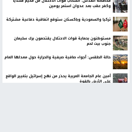
محافظة القدس: انسحاب قوات الاحتلال من مخيم قلنديا
وكفر عقب بعد عدوان استمر يومين
تركيا والسعودية وباكستان ستوقع اتفاقية دفاعية مشتركة
مستوطنون بحماية قوات الاحتلال يقتحمون برك سليمان
جنوب بيت لحم
حالة الطقس: أجواء صافية صيفية والحرارة حول معدلها العام
أمين عام الجامعة العربية يحذر من نهج إسرائيل بتغيير الواقع
على الأرض بالقوة
الرئاسة تدين الهجمات الصاروخية على المملكة العربية
السعودية والجمهورية اليمنية
أخبار جامعة النجاح