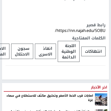
رابط قصير
https://nn.najah.edu/5OBU/
الكلمات المفتاحية
اللجنة
انقاذ
سجون
الا
انتهاكات
الوطنية
الاسرى
الاحتلال
الم
الدائمة
اخر الأخبار
اصابات قرب الخط الأصفر وتحليق مكثف للاستطلاع في سماء
غزة