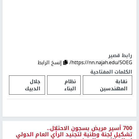
رابط قصير
https://nn.najah.edu/5OEG/
إنسخ الرابط
الكلمات المفتاحية
نقابة
نظام
جلال
المهندسين
البناء
الدبيك
700 أسير مريض بسجون الاحتلال..
تشكيل لجنة وطنية لتجنيد الرأي العام الدولي