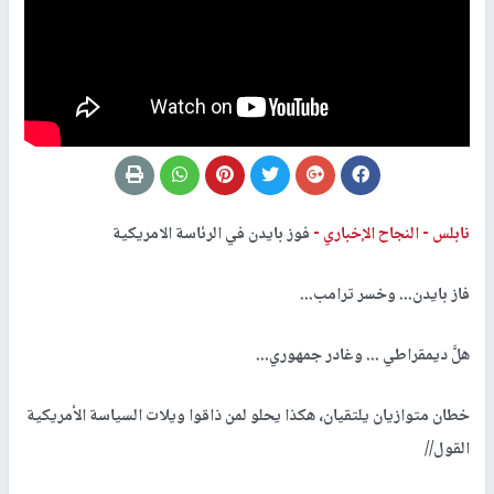
نابلس -
النجاح الإخباري -
فوز بايدن في الرئاسة الامريكية
فاز بايدن... وخسر ترامب
...
هلَّ ديمقراطي ... وغادر جمهوري
...
خطان متوازيان يلتقيان، هكذا يحلو لمن ذاقوا ويلات السياسة الأمريكية
القول//