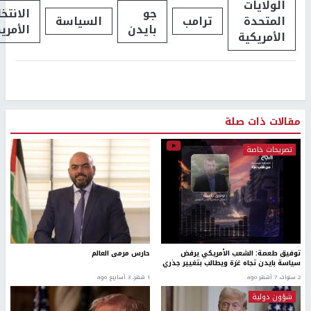
الولايات
جو
الانتخ
المتحدة
ترامب
السياسة
بايدن
الأمري
الأمريكية
مقالات ذات صلة
تصريحات خاصة
توفيق طعمة: الشعب الأمريكي يرفض
حارس مرمى العالم
سياسة بايدن تجاه غزة ويطالب بتغيير جذري
2 سنوات، 7 أشهر ago
1 شهر، 3 أسابيع ago
شؤون دولية