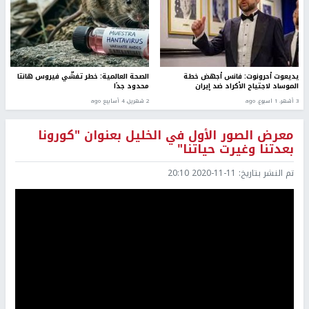
يديعوت أحرونوت: فانس أجهض خطة
الصحة العالمية: خطر تفشّي فيروس هانتا
الموساد لاجتياح الأكراد ضد إيران
محدود جدًا
3 أشهر، 1 اسبوع. ago
2 شهرين، 4 أسابيع ago
معرض الصور الأول في الخليل بعنوان "كورونا
بعدتنا وغيرت حياتنا"
تم النشر بتاريخ:
2020-11-11 20:10