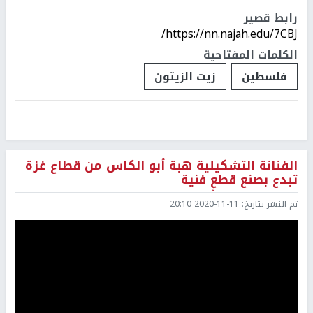
رابط قصير
https://nn.najah.edu/7CBJ/
الكلمات المفتاحية
فلسطين
زيت الزيتون
الفنانة التشكيلية هبة أبو الكاس من قطاع غزة
تبدع بصنع قطعٍ فنية
تم النشر بتاريخ:
2020-11-11 20:10