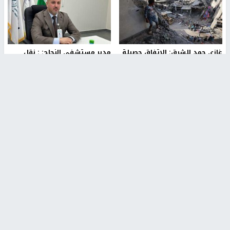
غازي حمد للشرق: الاتفاق حصيلة
مدير مستشفى النجاح: : نقل
مفاوضات طويلة استمرت ستة
أجهزة غسيل الكلى دون تجهيزات
شهور
متكاملة خطر على المرضى
منذ 12 ثانية
منذ 2 ساعة
تصريحات خاصة
تصريحات خاصة
الرجوب: لا مستقبل للنظام
الخضور: نجاح تجربة امتحان التربية
السياسي الفلسطيني دون
الإسلامية يمهد للتوسع إلكترونيًا
انتخابات ديمقراطية
1 شهر ago
منذ ساعة