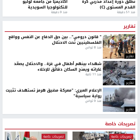
تطلق دورة إعداد مدربي كرة
أكاديميًا من جامعة لوليو
القدم المستوى (C)
للتكنولوجيا السويدية
منذ 51 دقيقة
منذ 9 دقيقة
تقارير
" قانون درومي".. بين حق الدفاع عن النفس وواقع
الفلسطينيين تحت الاحتلال
منذ 8 ثواني
تقارير
شهداء بينهم أطفال في غزة.. والاحتلال يصعّد
غاراته ويمنح السكان دقائق للإخلاء
منذ 11 ثانية
تقارير
الإعلام العبري: "معركة مضيق هرمز تستهدف تثبيت
رواية سياسية"
منذ 9 ثواني
تقارير
تصريحات خاصة
تصريحات خاصة
تصريحات خاصة