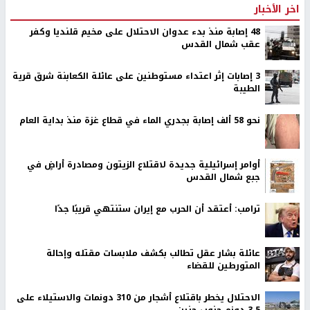
اخر الأخبار
48 إصابة منذ بدء عدوان الاحتلال على مخيم قلنديا وكفر
عقب شمال القدس
‏3 إصابات إثر اعتداء مستوطنين على عائلة الكعابنة شرق قرية
الطيبة
نحو 58 ألف إصابة بجدري الماء في قطاع غزة منذ بداية العام
أوامر إسرائيلية جديدة لاقتلاع الزيتون ومصادرة أراضٍ في
جبع شمال القدس
ترامب: أعتقد أن الحرب مع إيران ستنتهي قريبًا جدًا
عائلة بشار عقل تطالب بكشف ملابسات مقتله وإحالة
المتورطين للقضاء
الاحتلال يخطر باقتلاع أشجار من 310 دونمات والاستيلاء على