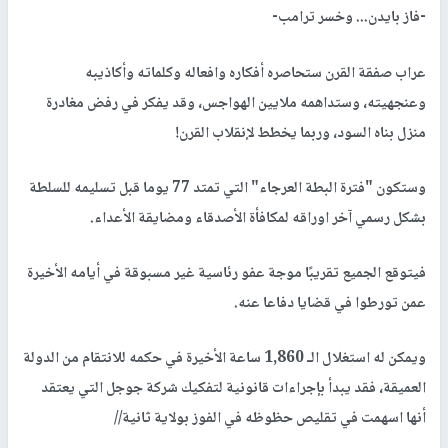
-
فاز بايدن... وخسر ترامب
-
عراب صفقة القرن ستحاصره أفكاره وافعاله وكلماته وأكاذيبه
وعنجهيته، وستداهمه ملايين الهواجس، وقد يفكر في رفض مغادرة
منزل بناه السود، وربما يخطط لإنقلاب القرن
!
وستكون "فترة البطة العرجاء" التي تمتد 77 يوما قبل تسليمه للسلطة
بشكل رسمي آخر اوراقه لمكافأة الأصدقاء ومضايقة الأعداء
.
فيتوقع الجميع تقريبًا موجة عفو رئاسية غير مسبوقة في أيامه الأخيرة
عمن تورطوا في قضايا دفاعا عنه
.
ويمكن له استغلال الـ 1,860 ساعة الأخيرة في حكمه للانتقام من الدولة
العميقة، فقد يبدأ بإجراءات قانونية لتفكيك شركة جوجل التي يعتقد
أنها اسهمت في تقليص حظوظه في الفوز بولاية ثانية//