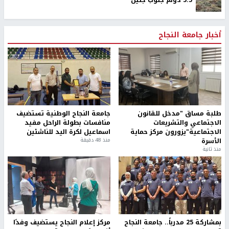
3.5 دونم جنوب جنين
أخبار جامعة النجاح
طلبة مساق "مدخل للقانون
جامعة النجاح الوطنية تستضيف
الاجتماعي والتشريعات
منافسات بطولة الراحل مفيد
الاجتماعية"يزورون مركز حماية
اسماعيل لكرة اليد للناشئين
الأسرة
منذ 48 دقيقة
منذ ثانية
بمشاركة 25 مدرباً.. جامعة النجاح
مركز إعلام النجاح يستضيف وفدًا