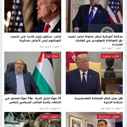
محكمة أمريكية تبطل محاولة ترامب تقييد
ترامب: ستكون إيران قادرة على تخصيب
حق المواطنة للمولودين في الولايات
اليورانيوم ليس لأغراض عسكرية
المتحدة
1 شهر، 3 أسابيع ago
1 شهر، 1 اسبوع. ago
تقارير مصورة
قطاع غزة
هل يصل قطار المصالحة الفلسطينية
35 صوتًا لخليل الحية.. و34 صوتًا لمشعل في
محطته الاخيرة
انتخابات رئاسة المكتب السياسي لحماس
5 سنوات، 9 أشهر ago
2 أسبوعين، 3 أيام ago
شؤون إسرائيلية
شؤون دولية