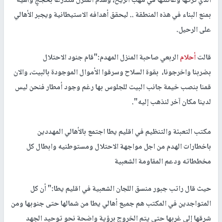
الذي تركها وعائلتها في مهب الريح، وهدَم المنزل متذرعاً بحججٍ واهية
بمنع البناء في هذه المنطقة .. ليحقق أهدافه الاستيطانية ويجبر الأهالي
على الرحيل.
قالت
أحلام
الربعي صاحبة المنزل المهدم:"قام جنود الاحتلال
بضربنا واخرجونا، بقوة السلاح وسرقوا الأموال الموجودة بالبيت، والان
قمنا بنصب خيمة جانب البيت للجلوس بها رغم وجود أمطار فنحن ليس
لدينا مكان آخر لنذهب إليه".
مكتب التعبئة والتنظيم في اقليم يطا اجتمع بالأهالي المهددين
باخطارات الهدم من اجل مواجهة الاحتلال ومستوطنيه وابطال كل
مخططاته ودعم المقاومة الشعبية
حيث قال راتب جبور منسق اللجان الشعبية في اقليم يطا:" أن كل
المتواجدين في المكتب هم جميع أهالي يطا من شمالها حتى جنوبها ومن
شرقها إلى غربها حتى يتم الخروج برؤية واضحة نحو توحيد الجهد