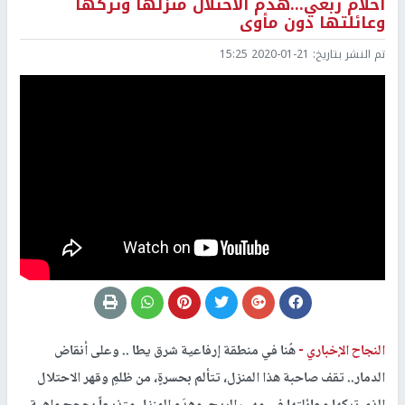
أحلام ربعي...هدم الاحتلال منزلها وتركها
وعائلتها دون مأوى
تم النشر بتاريخ:
2020-01-21 15:25
النجاح الإخباري -
هُنا في منطقة إرفاعية شرق يطا .. وعلى أنقاض
الدمار.. تقف صاحبة هذا المنزل، تتألم بحسرةٍ، من ظلمِ وقهر الاحتلال