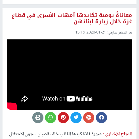
معاناةٌ يومية تكابدها أمهات الأسرى في قطاع
غزة خلال زيارة ابنائهن
تم النشر بتاريخ:
2020-01-21 15:19
النجاح الإخباري -
صورة فلذة كبدها الغائب خلف قضبان سجون الاحتلال