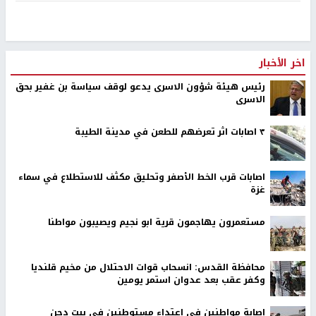
اخر الأخبار
رئيس هيئة شؤون الاسرى يدعو لوقف سياسة بن غفير بحق
الاسرى
٣ اصابات اثر تعرضهم للطعن في مدينة الطيبة
اصابات قرب الخط الأصفر وتحليق مكثف للاستطلاع في سماء
غزة
مستعمرون يهاجمون قرية ابو نجيم ويصيبون مواطنا
محافظة القدس: انسحاب قوات الاحتلال من مخيم قلنديا
وكفر عقب بعد عدوان استمر يومين
إصابة مواطنين في اعتداء مستوطنين في بيت دجن