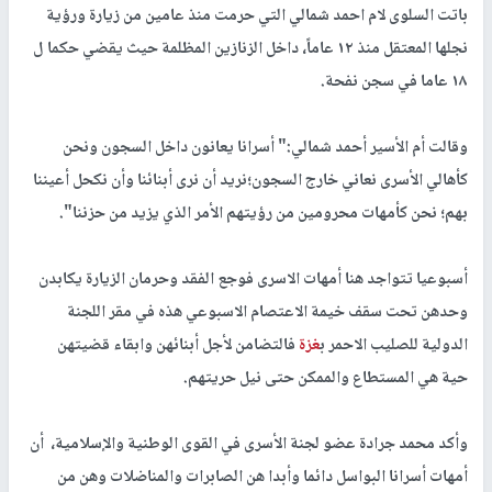
باتت السلوى لام احمد شمالي التي حرمت منذ عامين من زيارة ورؤية
نجلها المعتقل منذ ١٢ عاماً، داخل الزنازين المظلمة حيث يقضي حكما ل
١٨ عاما في سجن نفحة.
وقالت أم الأسير أحمد شمالي:" أسرانا يعانون داخل السجون ونحن
كأهالي الأسرى نعاني خارج السجون؛نريد أن نرى أبنائنا وأن نكحل أعيننا
بهم؛ نحن كأمهات محرومين من رؤيتهم الأمر الذي يزيد من حزننا".
أسبوعيا تتواجد هنا أمهات الاسرى فوجع الفقد وحرمان الزيارة يكابدن
وحدهن تحت سقف خيمة الاعتصام الاسبوعي هذه في مقر اللجنة
الدولية للصليب الاحمر ب
غزة
فالتضامن لأجل أبنائهن وابقاء قضيتهن
حية هي المستطاع والممكن حتى نيل حريتهم.
وأكد محمد جرادة عضو لجنة الأسرى في القوى الوطنية والإسلامية، أن
أمهات أسرانا البواسل دائما وأبدا هن الصابرات والمناضلات وهن من