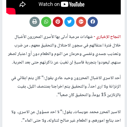
النجاح الإخباري -
شهادات مرعبة أدلى بها الأسرى المحررون الأشبال
خلال فترة اعتقالهم في سجون الاحتلال والتحقيق معهم ، من ضرب
وتعذيب جسدي ونفسي وحرمان من النوم والطعام دون أيّ اعتبار لصغر
سنهم، ليعودوا بتجربة قاسيةٍ لن تغيبَ عن ذاكرتهم حتى بعد الحرية.
أحد الاسرى الاشبال المحررون وحيد عادي يقول:" كان يتم ابقائي في
الزنزانة ولا ارى احداً، والتحقيق يتم اخراجنا بمنتصف الليل، بقيت
بالزنازين 15 يوماً، والتحقيق كان صعباً".
الاسير المحرر محمد عويسات، يقول:" لا احد مسؤول عن الاسرى، ولا
احد يتابع امورهم، و الطعام غير صالح لتناوله، ولا حتى الماء".