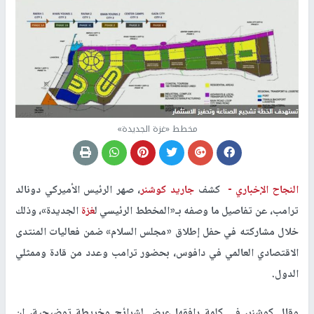
مخطط «غزة الجديدة»
النجاح الإخباري -
كشف
جاريد كوشنر
، صهر الرئيس الأميركي دونالد
ترامب، عن تفاصيل ما وصفه بـ«المخطط الرئيسي ل
غزة
الجديدة»، وذلك
خلال مشاركته في حفل إطلاق «مجلس السلام» ضمن فعاليات المنتدى
الاقتصادي العالمي في دافوس، بحضور ترامب وعدد من قادة وممثلي
الدول.
وقال كوشنر، في كلمة رافقها عرض لشرائح وخريطة توضيحية، إن