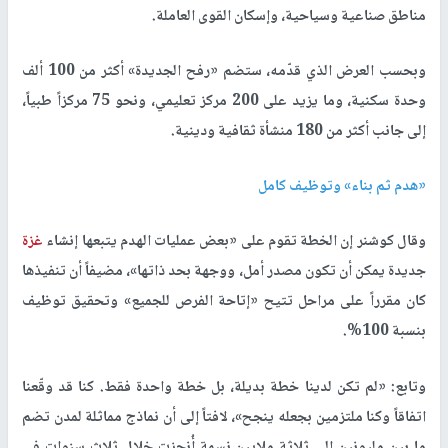
مناطق صناعية وسياحية، وإسكان القوى العاملة.
وبحسب العرض الذي قدّمه، ستضم «رفح الجديدة» أكثر من 100 ألف
وحدة سكنية، وما يزيد على 200 مركز تعليمي، ونحو 75 مركزاً طبياً،
إلى جانب أكثر من 180 منشأة ثقافية ودينية.
«هدم ثم بناء» وتوظيف كامل
وقال كوشنر إن الخطة تقوم على «بعض عمليات الهدم يتبعها إنشاء
غزة
جديدة يمكن أن تكون مصدر أمل، ووجهة بحد ذاتها»، مضيفاً أن تنفيذها
كان مقرراً على مراحل تتيح «إتاحة الفرص للجميع» وتحقيق توظيف
بنسبة 100%.
وتابع: «لم تكن لدينا خطة بديلة، بل خطة واحدة فقط. كنا قد وقّعنا
اتفاقاً وكنا ملتزمين بجعله ينجح»، لافتاً إلى أن نماذج مماثلة لمدن تضم
ما بين مليونين إلى ثلاثة ملايين نسمة أُنجزت خلال ثلاث سنوات في