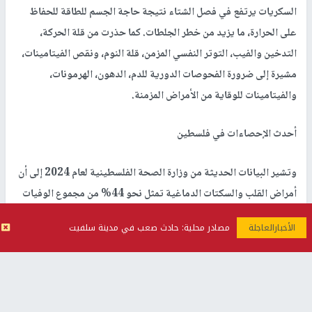
السكريات يرتفع في فصل الشتاء نتيجة حاجة الجسم للطاقة للحفاظ
على الحرارة، ما يزيد من خطر الجلطات. كما حذرت من قلة الحركة،
التدخين والفيب، التوتر النفسي المزمن، قلة النوم، ونقص الفيتامينات،
مشيرة إلى ضرورة الفحوصات الدورية للدم، الدهون، الهرمونات،
والفيتامينات للوقاية من الأمراض المزمنة.
أحدث الإحصاءات في فلسطين
وتشير البيانات الحديثة من وزارة الصحة الفلسطينية لعام 2024 إلى أن
أمراض القلب والسكتات الدماغية تمثل نحو 44% من مجموع الوفيات
في الضفة الغربية، مع تسجيل ارتفاع ملحوظ في حالات الإصابة بين
مصادر محلية: حادث صعب في مدينة سلفيت
الشباب نتيجة نمط الحياة الحديث وقلة الوعي الغذائي. وتشير دراسات
WHO STEPS 2022 إلى ارتفاع معدلات ارتفاع ضغط الدم والسكري،
مما يزيد من خطر الإصابة بالجلطات الدماغية والقلبية.