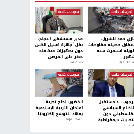
تصريحات خاصة
تصريحات خاصة
ازي حمد للشرق:
مدير مستشفى النجاح: :
لاتفاق حصيلة مفاوضات
نقل أجهزة غسيل الكلى
ويلة استمرت ستة
دون تجهيزات متكاملة
هور
خطر على المرضى
1 ثانية
منذ 2 ساعة
تصريحات خاصة
تصريحات خاصة
لرجوب: لا مستقبل
الخضور: نجاح تجربة
لنظام السياسي
امتحان التربية الإسلامية
لفلسطيني دون
يمهد للتوسع إلكترونيًا
نتخابات ديمقراطية
1 شهر ago
ذ ساعة