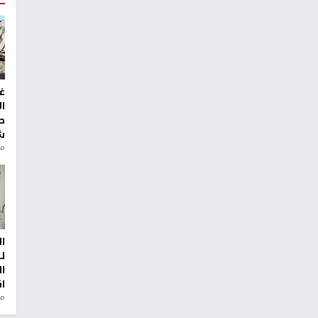
غ
ا
ط
ش
منذ 2
ا
ل
ا
ا
من