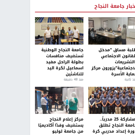
خبار جامعة النجاح
لبة مساق "مدخل
جامعة النجاح الوطنية
لقانون الاجتماعي
تستضيف منافسات
التشريعات
بطولة الراحل مفيد
لاجتماعية"يزورون مركز
اسماعيل لكرة اليد
ماية الأسرة
للناشئين
ذ ثانية
منذ 48 دقيقة
بمشاركة 25 مدرباً..
مركز إعلام النجاح
امعة النجاح تطلق
يستضيف وفدًا أكاديميًا
ورة إعداد مدربي كرة
من جامعة لوليو