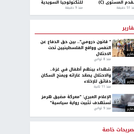
قدم المستوى (C)
للتكنولوجيا السويدية
5 دقيقة
منذ 9 دقيقة
قارير
" قانون درومي".. بين حق الدفاع عن
النفس وواقع الفلسطينيين تحت
الاحتلال
قارير
منذ 8 ثواني
شهداء بينهم أطفال في غزة..
والاحتلال يصعّد غاراته ويمنح السكان
دقائق للإخلاء
قارير
منذ 11 ثانية
الإعلام العبري: "معركة مضيق هرمز
تستهدف تثبيت رواية سياسية"
منذ 9 ثواني
قارير
صريحات خاصة