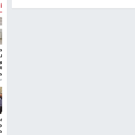
أ
ط
ل
و
ا
ح
من
ج
د