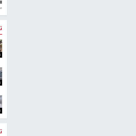
ال
منذ 1
ت
ت
ت
ت
ت