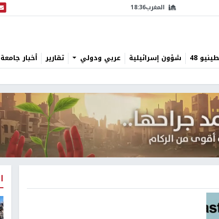
المغرب
18:36
البث
نيو 48
شؤون إسرائيلية
عربي ودولي
تقارير
أخبار جامعة 
ا