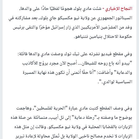
النجاح الإخباري -
شنّت مادي بلوك هجومًا لفظيًّا حادًّا على والدها،
السيناتور الجمهوري عن ولاية نيو مكسيكو جاي بلوك، بعد مشاركته في
وفد من المشرّعين الأمريكيين الذي زار إسرائيل مؤخرًا والتقى برئيس
حكومة الاحتلال بنيامين نتنياهو.
وفي مقطع فيديو نشرته على تيك توك وصفت مادي والدها قائلة:
"يبدو أنه باع روحه للشيطان... أصبح الآن مجرد يروّج للأكاذيب
والدعاية" وأضافت: "أنا حقًا أتمنى أن تكون هذه نهاية المسيرة
السياسية لوالدي.".
وفي وصف المقطع كتبت مادي عبارة "الحرية لفلسطين"، وهاجمت
بوضوح ما وصفته بـ"رحلة دعاية" إلى تل أبيب، متسائلة عن صلة هذه
الزيارات بالقضايا المحلية في ولاية نيو مكسيكو. وقالت إن مثل هذه
الزيارات لا تخدم مصالح ناخبي الولاية بل تُمثّل محاولة لإعادة تبرير