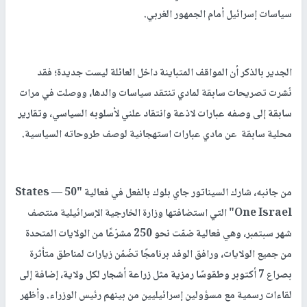
سياسات إسرائيل أمام الجمهور الغربي.
الجدير بالذكر أن المواقف المتباينة داخل العائلة ليست جديدة؛ فقد
نُشرت تصريحات سابقة لمادي تنتقد سياسات والدها، ووصلت في مرات
سابقة إلى وصفه عبارات لاذعة وانتقاد علني لأسلوبه السياسي، وتقارير
محلية سابقة عن مادي عبارات استهجانية لوصف طروحاته السياسية.
من جانبه، شارك السيناتور جاي بلوك بالفعل في فعالية "50 States —
One Israel" التي استضافتها وزارة الخارجية الإسرائيلية منتصف
شهر سبتمبر، وهي فعالية ضمّت نحو 250 مشرّعًا من الولايات المتحدة
من جميع الولايات، ورافق الوفد برنامجًا تضّمّن زيارات لمناطق متأثرة
بصراع 7 أكتوبر وطقوسًا رمزية مثل زراعة أشجار لكل ولاية، إضافة إلى
لقاءات رسمية مع مسؤولين إسرائيليين من بينهم رئيس الوزراء. وأظهر