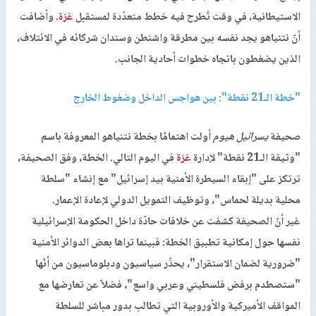
الاستيطانية، في وقت تُطرح فيه خطط متعدّدة لمستقبل
غزة
. وأضافت
أنّ نتنياهو يجد نفسه بين مطرقة واشنطن وسندان شركائه في الائتلاف،
الذين يضغطون باتجاه خطوات أحادية الجانب.
"خطة الـ21 نقطة": بين هواجس الداخل وضغوط الخارج
صحيفة
يسرائيل هيوم
أولت اهتمامًا بخطة نتنياهو المعروفة باسم
"وثيقة الـ21 نقطة" لإدارة
غزة
في اليوم التالي. الخطة، وفق الصحيفة،
ترتكز على "إبقاء السيطرة الأمنية بيد إسرائيل" مع إنشاء "سلطة
محلية بديلة لحماس"، وتوظيف التمويل الدولي لإعادة الإعمار.
غير أنّ الصحيفة كشفت عن خلافات حادّة داخل الحكومة الإسرائيلية
نفسها حول إمكانية تطبيق الخطة: فبينما تراها بعض الدوائر الأمنية
"ضرورية لضمان الاستقرار"، يحذّر سياسيون ودبلوماسيون من أنّها
"ستصطدم برفض فلسطيني وعربي واسع"، فضلاً عن تعارضها مع
المواقف الأميركية والأوروبية التي تطالب بدور مباشر للسلطة