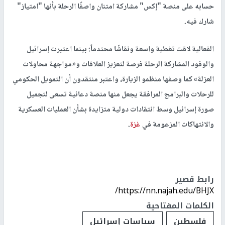
حسابه على منصة "إكس" مشاركة امتنان واصفًا الرحلة بأنها "امتياز"
شارك فيه.
الفعالية لاقت تغطية واسعة ونقاشًا محتدماً: بينما اعتبرت إسرائيل
والوفود المشاركة الرحلة فرصة لتعزيز العلاقات و«مواجهة محاولات
العزلة» كما وصفها منظمو الزيارة، واعتبر منتقدون أن التمويل الحكومي
للرحلات والبرامج المرافقة يجعل منها منصة دعائية تسعى لتجميل
صورة إسرائيل وسط انتقادات دولية متزايدة بشأن العمليات العسكرية
والانتهاكات المزعومة في
غزة
.
رابط قصير
https://nn.najah.edu/BHJX/
الكلمات المفتاحية
فلسطين
سياسات إسرائيل