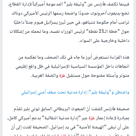
فبينما تكشف
هآرتس
عن "وثيقة بلير" المدعومة أميركياً لإدارة القطاع،
تضع
يديعوت أحرونوت
حدودًا واضحة رسمها الرئيس الأميركي دونالد
ترامب أمام حكومة نتنياهو، في حين تُبرز
يسرائيل هيوم
جدلاً داخليًا
حول "خطة الـ21 نقطة" لرئيس الوزراء نفسه، وما تحمله من إشكالات
داخلية وخارجية على السواء.
هذه القراءة تستعرض أبرز ما جاء في تلك الصحف، وما تعكسه من
اتجاهات داخل المؤسسة السياسية الإسرائيلية في ظل واقع إقليمي
متوتر وأسئلة مفتوحة حول مستقبل
غزة
والضفة الغربية.
واشنطن و"وثيقة بلير": إدارة مدنية تحت سقف أمني إسرائيلي
صحيفة
هآرتس
كشفت أنّ المبعوث البريطاني السابق توني بلير تقدّم
بمبادرة لإعادة إعمار
غزة
عبر "إدارة مدنية انتقالية" بدعم أميركي كامل،
على أن تبقى "الهيمنة الأمنية" في يد إسرائيل. الصحيفة لفتت إلى أنّ