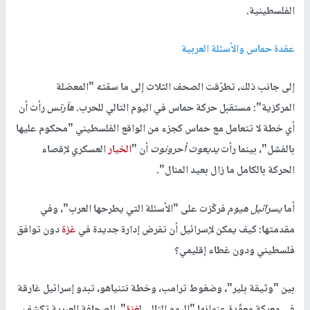
الفلسطينية.
عقدة حماس والأسئلة العربية
إلى جانب ذلك، تطرّقت الصحف الثلاث إلى ما سمّته "المعضلة
المركزية": مستقبل حركة حماس في اليوم التالي للحرب.
هآرتس
رأت أن
أي خطة لا تتعامل مع حماس كجزء من الواقع الفلسطيني "محكوم عليها
بالفشل"، بينما رأت
يديعوت أحرونوت
أن "
الخيار
العسكري لإقصاء
الحركة بالكامل ما زال بعيد المنال".
أما
يسرائيل هيوم
فركّزت على "الأسئلة التي يطرحها العرب"، وفي
مقدمتها: كيف يمكن لإسرائيل أن تفرض إدارة جديدة في
غزة
دون توافق
فلسطيني ودون غطاء إقليمي؟
بين "وثيقة بلير"، وضغوط ترامب، وخطة نتنياهو، تبدو إسرائيل غارقة
في معركة معقّدة عنوانها "اليوم التالي ل
غزة
". الصحافة العبرية تكشف