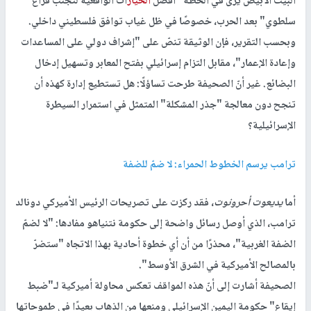
البيت الأبيض يرى في الخطة "أفضل
الخيار
ات الواقعية لتجنّب فراغ
سلطوي" بعد الحرب، خصوصًا في ظل غياب توافق فلسطيني داخلي.
وبحسب التقرير، فإن الوثيقة تنصّ على "إشراف دولي على المساعدات
وإعادة الإعمار"، مقابل التزام إسرائيلي بفتح المعابر وتسهيل إدخال
البضائع. غير أنّ الصحيفة طرحت تساؤلًا: هل تستطيع إدارة كهذه أن
تنجح دون معالجة "جذر المشكلة" المتمثل في استمرار السيطرة
الإسرائيلية؟
ترامب يرسم الخطوط الحمراء: لا ضمّ للضفة
أما
يديعوت أحرونوت
، فقد ركزت على تصريحات الرئيس الأميركي دونالد
ترامب، الذي أوصل رسائل واضحة إلى حكومة نتنياهو مفادها: "لا لضمّ
الضفة الغربية"، محذرًا من أن أي خطوة أحادية بهذا الاتجاه "ستضرّ
بالمصالح الأميركية في الشرق الأوسط".
الصحيفة أشارت إلى أنّ هذه المواقف تعكس محاولة أميركية لـ"ضبط
إيقاع" حكومة اليمين الإسرائيلي ومنعها من الذهاب بعيدًا في طموحاتها