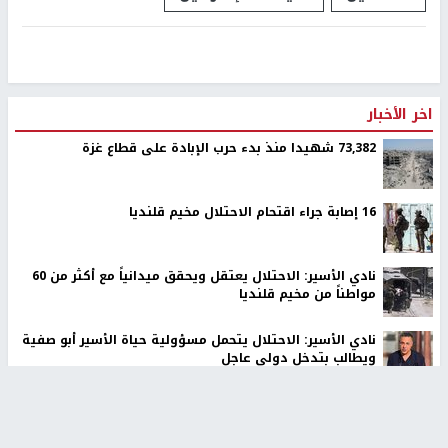
اخر الأخبار
73,382 شهيدا منذ بدء حرب الإبادة على قطاع غزة
16 إصابة جراء اقتحام الاحتلال مخيم قلنديا
نادي الأسير: الاحتلال يعتقل ويحقق ميدانياً مع أكثر من 60
مواطناً من مخيم قلنديا
نادي الأسير: الاحتلال يتحمل مسؤولية حياة الأسير أبو صفية
ويطالب بتدخل دولي عاجل
الاحتلال يخطر بإخلاء 4 مساكن ومنشآت في خلة الضبع
بمسافر يطا