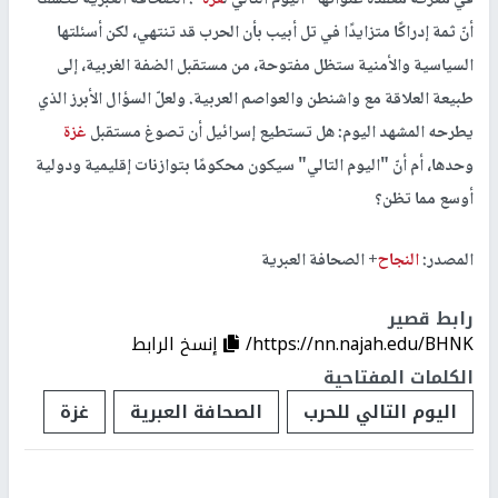
أنّ ثمة إدراكًا متزايدًا في تل أبيب بأن الحرب قد تنتهي، لكن أسئلتها
السياسية والأمنية ستظل مفتوحة، من مستقبل الضفة الغربية، إلى
طبيعة العلاقة مع واشنطن والعواصم العربية. ولعلّ السؤال الأبرز الذي
يطرحه المشهد اليوم: هل تستطيع إسرائيل أن تصوغ مستقبل
غزة
وحدها، أم أنّ "اليوم التالي" سيكون محكومًا بتوازنات إقليمية ودولية
أوسع مما تظن؟
المصدر:
النجاح
+ الصحافة العبرية
رابط قصير
https://nn.najah.edu/BHNK/
إنسخ الرابط
الكلمات المفتاحية
اليوم التالي للحرب
الصحافة العبرية
غزة