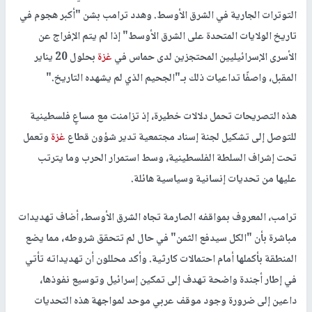
التوترات الجارية في الشرق الأوسط. وهدد ترامب بشن "أكبر هجوم في
تاريخ الولايات المتحدة على الشرق الأوسط" إذا لم يتم الإفراج عن
الأسرى الإسرائيليين المحتجزين لدى حماس في
غزة
بحلول 20 يناير
المقبل، واصفًا تداعيات ذلك بـ"الجحيم الذي لم يشهده التاريخ
".
هذه التصريحات تحمل دلالات خطيرة، إذ تزامنت مع مساعٍ فلسطينية
للتوصل إلى تشكيل لجنة إسناد مجتمعية تدير شؤون قطاع
غزة
وتعمل
تحت إشراف السلطة الفلسطينية، وسط استمرار الحرب وما يترتب
عليها من تحديات إنسانية وسياسية هائلة
.
ترامب، المعروف بمواقفه الصارمة تجاه الشرق الأوسط، أضاف تهديدات
مباشرة بأن "الكل سيدفع الثمن" في حال لم تتحقق شروطه، مما يضع
المنطقة بأكملها أمام احتمالات كارثية. وأكد محللون أن تهديداته تأتي
في إطار أجندة واضحة تهدف إلى تمكين إسرائيل وتوسيع نفوذها،
داعين إلى ضرورة وجود موقف عربي موحد لمواجهة هذه التحديات