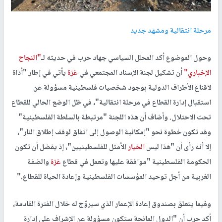
مرحلة انتقالية ومشهد جديد
وحول الموضوع أكد المحلل السياسي جهاد حرب في حديثه لـ
"النجاح
الإخباري"
أن تشكيل لجنة الإسناد المجتمعي في
غزة
يأتي في إطار "أداة
لاقناع الأطراف الدولية بوجود شخصيات فلسطينية مسؤولة عن
استقبال إدارة القطاع في مرحلة انتقالية"، في ظل الوضع الحالي للقطاع
تحت الاحتلال. وأضاف أن هذه اللجنة "مرتبطة بالسلطة الفلسطينية"
وقد تكون خطوة نحو "إمكانية الوصول إلى اتفاق لوقف إطلاق النار"،
إلا أنه رأى أن "هذا ليس
الخيار
الأمثل للفلسطينيين"، إذ يفضل أن تكون
الحكومة الفلسطينية "موافقة عليها وتعمل في قطاع
غزة
والضفة
الغربية من أجل توحيد المؤسسات الفلسطينية وإعادة الحياة للقطاع
".
وفيما يتعلق بصندوق إعادة الإعمار الذي سيروّج له خلال الفترة القادمة،
أكد حرب أن "الدول المانحة ستكون مسؤولة عن الإشراف على إدارة