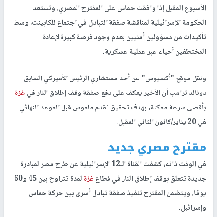
الأسبوع المقبل إذا وافقت حماس على المقترح المصري. وتستعد
الحكومة الإسرائيلية لمناقشة صفقة التبادل في اجتماع للكابينت، وسط
تأكيدات من مسؤولين أمنيين بعدم وجود فرصة كبيرة لإعادة
المختطفين أحياء عبر عملية عسكرية.
ونقل موقع "أكسيوس" عن أحد مستشاري الرئيس الأميركي السابق
دونالد ترامب أن الأخير يعكف على دفع صفقة وقف إطلاق النار في
غزة
بأقصى سرعة ممكنة، بهدف تحقيق تقدم ملموس قبل الموعد النهائي
في 20 يناير/كانون الثاني المقبل.
مقترح مصري جديد
في الوقت ذاته، كشفت القناة الـ12 الإسرائيلية عن طرح مصر لمبادرة
جديدة تتعلق بوقف إطلاق النار في قطاع
غزة
لمدة تتراوح بين 45 و60
يومًا. ويتضمن المقترح تنفيذ صفقة تبادل أسرى بين حركة حماس
وإسرائيل.