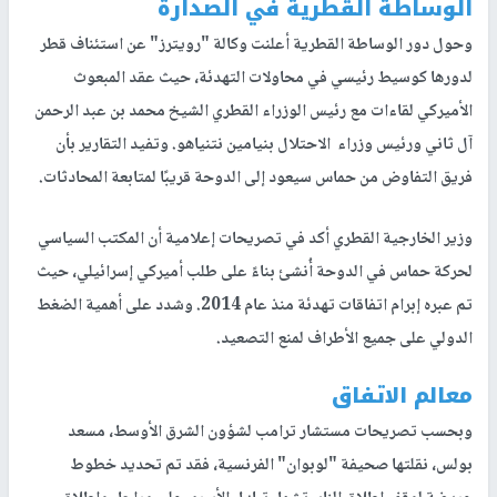
الوساطة القطرية في الصدارة
وحول دور الوساطة القطرية أعلنت وكالة "رويترز" عن استئناف قطر
لدورها كوسيط رئيسي في محاولات التهدئة، حيث عقد المبعوث
الأميركي لقاءات مع رئيس الوزراء القطري الشيخ محمد بن عبد الرحمن
آل ثاني ورئيس وزراء الاحتلال بنيامين نتنياهو. وتفيد التقارير بأن
فريق التفاوض من حماس سيعود إلى الدوحة قريبًا لمتابعة المحادثات.
وزير الخارجية القطري أكد في تصريحات إعلامية أن المكتب السياسي
لحركة حماس في الدوحة أُنشئ بناءً على طلب أميركي إسرائيلي، حيث
تم عبره إبرام اتفاقات تهدئة منذ عام 2014. وشدد على أهمية الضغط
الدولي على جميع الأطراف لمنع التصعيد.
معالم الاتفاق
وبحسب تصريحات مستشار ترامب لشؤون الشرق الأوسط، مسعد
بولس، نقلتها صحيفة "لوبوان" الفرنسية، فقد تم تحديد خطوط