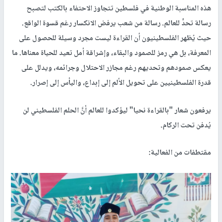
هذه المناسبة الوطنية في فلسطين تتجاوز الاحتفاء بالكتب لتصبح
رسالة تحدٍّ للعالم. رسالة من شعب يرفض الانكسار رغم قسوة الواقع.
حيث يُظهر الفلسطينيون أن القراءة ليست مجرد وسيلة للحصول على
المعرفة، بل هي رمز للصمود والبقاء، وإشراقة أمل تعيد للحياة معناها. ما
يعكس صمودهم وتحديهم رغم مجازر الاحتلال وجرائمه، ويدلل على
قدرة الفلسطينيين على تحويل الألم إلى إبداع، واليأس إلى إصرار.
يرفعون شعار "بالقراءة نحيا" ليؤكدوا للعالم أنَّ الحلم الفلسطيني لن
يُدفن تحت الركام.
مقتطفات من الفعالية: