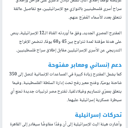
عريضة لوقف إطلاق النار، تشمل تبادل الأسرى على مراحل وإطلاق
سراح أسرى فلسطينيين بالتوازي مع الإسرائيليين، مع تفاصيل عالقة
تتعلق بعدد الأسماء المُفرَج عنهم.
المقترح المصري الجديد، وفق ما أوردته القناة الـ12 الإسرائيلية، ينص
على هدنة مؤقتة لمدة تتراوح بين 45 و60 يومًا، تتضمن الإفراج
التدريجي عن الأسرى الإسرائيليين مقابل إطلاق سراح فلسطينيين.
دعم إنساني ومعابر مفتوحة
كما يشمل المقترح زيادة كبيرة في المساعدات الإنسانية لتصل إلى 350
شاحنة يوميًا، وفتح معبر رفح تحت إدارة السلطة الفلسطينية. وفيما
يتعلق بممرّي نتساريم وفيلادلفيا، تقترح مصر ترتيبات جديدة تمنع أي
سيطرة عسكرية إسرائيلية عليهما.
تحركات إسرائيلية
وأشارت هيئة البث الإسرائيلية إلى أن وفدًا مفاوضًا سيغادر إلى القاهرة