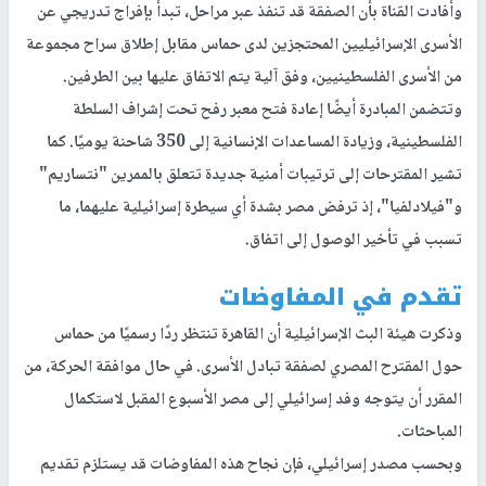
وأفادت القناة بأن الصفقة قد تنفذ عبر مراحل، تبدأ بإفراج تدريجي عن
الأسرى الإسرائيليين المحتجزين لدى حماس مقابل إطلاق سراح مجموعة
من الأسرى الفلسطينيين، وفق آلية يتم الاتفاق عليها بين الطرفين.
وتتضمن المبادرة أيضًا إعادة فتح معبر رفح تحت إشراف السلطة
الفلسطينية، وزيادة المساعدات الإنسانية إلى 350 شاحنة يوميًا. كما
تشير المقترحات إلى ترتيبات أمنية جديدة تتعلق بالممرين "نتساريم"
و"فيلادلفيا"، إذ ترفض مصر بشدة أي سيطرة إسرائيلية عليهما، ما
تسبب في تأخير الوصول إلى اتفاق.
تقدم في المفاوضات
وذكرت هيئة البث الإسرائيلية أن القاهرة تنتظر ردًا رسميًا من حماس
حول المقترح المصري لصفقة تبادل الأسرى. في حال موافقة الحركة، من
المقرر أن يتوجه وفد إسرائيلي إلى مصر الأسبوع المقبل لاستكمال
المباحثات.
وبحسب مصدر إسرائيلي، فإن نجاح هذه المفاوضات قد يستلزم تقديم