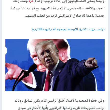
وبينما يسعى الفلسطينيون إلى إعادة ترتيب أوضاع
غزة
وسط رماد
الحرب والانقسام السياسي، تتزامن هذه الجهود مع تهديدات أمريكية
جديدة داعمة للاحتلال الإسرائيلي تزيد من تعقيد المشهد
.
ترامب يهدد الشرق الأوسط بجحيم لم يشهده التاريخ
وفي خطوة تصعيدية لافتة، أطلق الرئيس الأمريكي السابق دونالد
ترامب تصريحات نارية وصفها المراقبون بأنها الأخطر في سياق