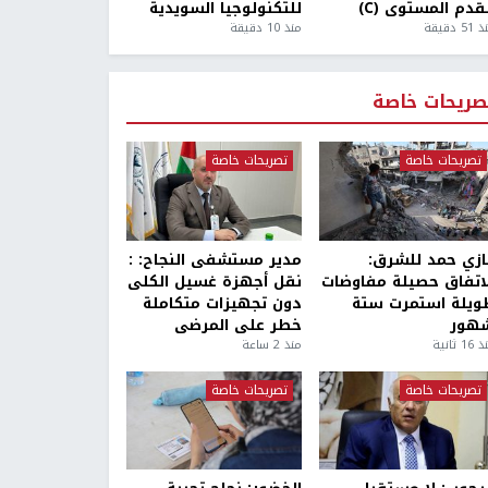
قدم المستوى (C)
للتكنولوجيا السويدية
5 دقيقة
منذ 10 دقيقة
صريحات خاصة
تصريحات خاصة
تصريحات خاصة
ازي حمد للشرق:
مدير مستشفى النجاح: :
لاتفاق حصيلة مفاوضات
نقل أجهزة غسيل الكلى
ويلة استمرت ستة
دون تجهيزات متكاملة
هور
خطر على المرضى
1 ثانية
منذ 2 ساعة
تصريحات خاصة
تصريحات خاصة