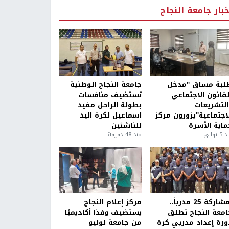
خبار جامعة النجاح
لبة مساق "مدخل
جامعة النجاح الوطنية
لقانون الاجتماعي
تستضيف منافسات
التشريعات
بطولة الراحل مفيد
لاجتماعية"يزورون مركز
اسماعيل لكرة اليد
ماية الأسرة
للناشئين
5 ثواني
منذ 48 دقيقة
بمشاركة 25 مدرباً..
مركز إعلام النجاح
امعة النجاح تطلق
يستضيف وفدًا أكاديميًا
ورة إعداد مدربي كرة
من جامعة لوليو