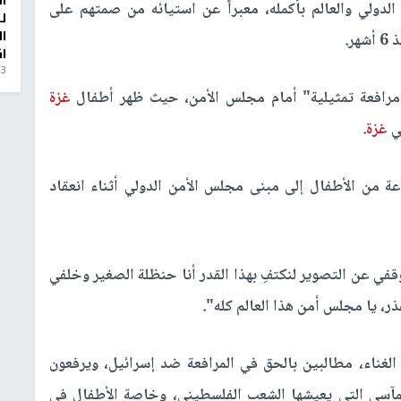
ا
لدولي والعالم بأكمله، معبراً عن استيائه من صمتهم على
ل
ا
أشهر
.
ا
3 أيام، 23 ساعة ago
غزة
ي
غزة
.
 من الأطفال إلى مبنى مجلس الأمن الدولي أثناء انعقاد
وقفي عن التصوير لنكتفِ بهذا القدر أنا حنظلة الصغير وخلفي
ذر، يا مجلس أمن هذا العالم كله".
لغناء، مطالبين بالحق في المرافعة ضد إسرائيل، ويرفعون
مآسي التي يعيشها الشعب الفلسطيني، وخاصة الأطفال في