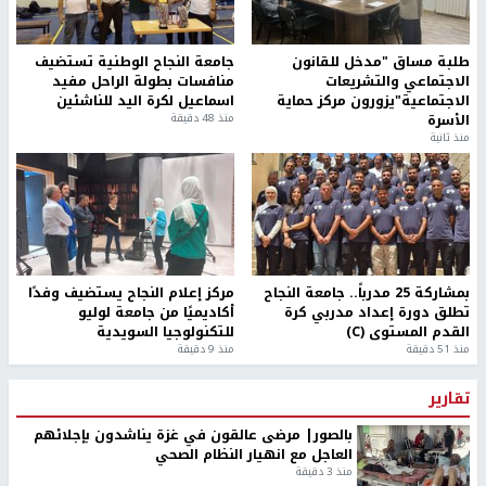
طلبة مساق "مدخل للقانون
جامعة النجاح الوطنية تستضيف
الاجتماعي والتشريعات
منافسات بطولة الراحل مفيد
الاجتماعية"يزورون مركز حماية
اسماعيل لكرة اليد للناشئين
الأسرة
منذ 48 دقيقة
منذ ثانية
بمشاركة 25 مدرباً.. جامعة النجاح
مركز إعلام النجاح يستضيف وفدًا
تطلق دورة إعداد مدربي كرة
أكاديميًا من جامعة لوليو
القدم المستوى (C)
للتكنولوجيا السويدية
منذ 51 دقيقة
منذ 9 دقيقة
تقارير
بالصور| مرضى عالقون في غزة يناشدون بإجلائهم
العاجل مع انهيار النظام الصحي
منذ 3 دقيقة