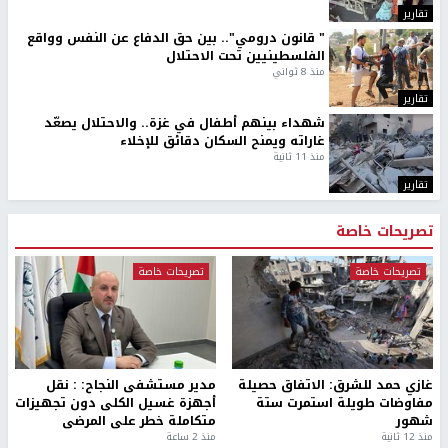
تقارير
" قانون درومي".. بين حق الدفاع عن النفس وواقع
الفلسطينيين تحت الاحتلال
منذ 8 ثواني
تقارير
شهداء بينهم أطفال في غزة.. والاحتلال يصعّد
غاراته ويمنح السكان دقائق للإخلاء
منذ 11 ثانية
تقارير
تصريحات خاصة
تصريحات خاصة
تصريحات خاصة
غازي حمد للشرق: الاتفاق حصيلة
مدير مستشفى النجاح: : نقل
مفاوضات طويلة استمرت ستة
أجهزة غسيل الكلى دون تجهيزات
شهور
متكاملة خطر على المرضى
منذ 12 ثانية
منذ 2 ساعة