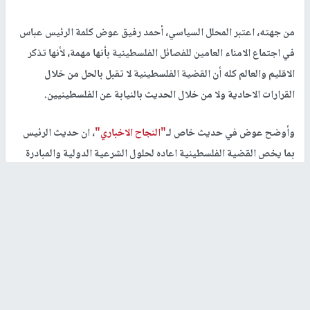
من جهته، اعتبر المحلل السياسي، أحمد رفيق عوض كلمة الرئيس عباس
في اجتماع الامناء العامين للفصائل الفلسطينية بأنها مهمة، لأنها تذكر
الاقليم والعالم كله أن القضية الفلسطينية لا تقبل بالحل من خلال
القرارات الاحادية ولا من خلال الحديث بالنيابة عن الفلسطينيين.
وأوضح عوض في حديث خاص لـ
"النجاح الاخباري"
، ان حديث الرئيس
بما يخص القضية الفلسطينية اعاده لحلول الشرعية الدولية والمبادرة
العربية للسلام، وهذا الحد الأدنى لحل القضية الفلسطينية، مشيراً إلى أن
ما قاله الرئيس ذكر العالم به الحل الانساني والحضاري والقانوني
والدولي للقضية الفلسطينية.
وقال: "الرئيس عباس عرى الموقف الامريكي والاسرائيلي وأي موقف
يصب في تجاه الموقف الأمريكي والإسرائيلي".