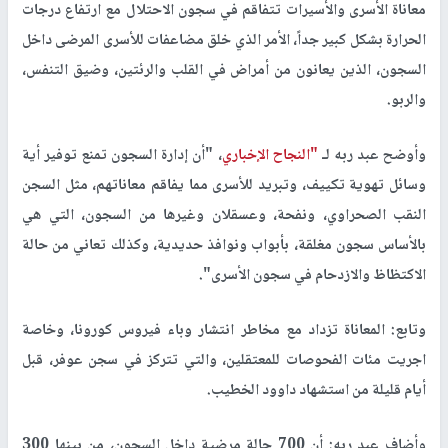
معاناة الأسرى والأسيرات تتفاقم في سجون الاحتلال مع ارتفاع درجات
الحرارة بشكل كبير جداً، الأمر الذي خلق مضاعفات للأسرى المرضى داخل
السجون، الذين يعانون من أمراض في القلب والرئتين، وضيق التنفس،
والربو.
وأوضح عبد ربه لـ
"النجاح الإخباري
، "أن إدارة السجون تمنع توفير أية
وسائل تهوية تكييف، وتبريد للأسرى مما يفاقم معاناتهم، مثل السجن
النقب الصحراوي، ونفحة، وعسقلان وغيرها من السجون، التي هي
بالأساس سجون مغلقة، بأبواب ونوافذ حديدية، وكذلك تعاني من حالة
الاكتظاظ والازدحام في سجون الأسرى".
وتابع: المعاناة تزداد مع مخاطر انتشار وباء فيروس كورونا، وخاصة
اجريت مئات الفحوصات للمعتقلين، والتي تتركز في سجن عوفر، قبل
أيام قليلة من استشهاد داوود الخطيب.
وأضاف عبد ربه: أن 700 حالة مرضية داخل السجون، من بينها 300