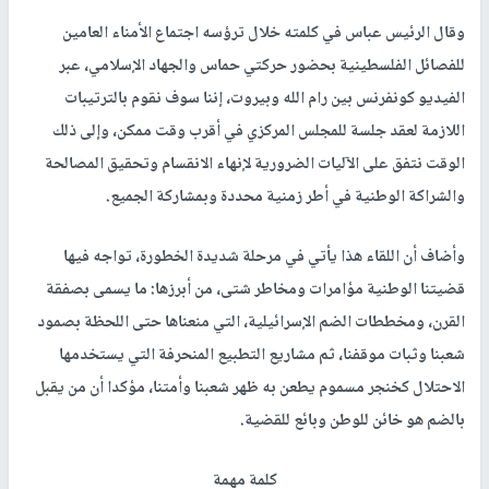
وقال الرئيس عباس في كلمته خلال ترؤسه اجتماع الأمناء العامين
للفصائل الفلسطينية بحضور حركتي حماس والجهاد الإسلامي، عبر
الفيديو كونفرنس بين رام الله وبيروت، إننا سوف نقوم بالترتيبات
اللازمة لعقد جلسة للمجلس المركزي في أقرب وقت ممكن، وإلى ذلك
الوقت نتفق على الآليات الضرورية لإنهاء الانقسام وتحقيق المصالحة
والشراكة الوطنية في أطر زمنية محددة وبمشاركة الجميع.
وأضاف أن اللقاء هذا يأتي في مرحلة شديدة الخطورة، تواجه فيها
قضيتنا الوطنية مؤامرات ومخاطر شتى، من أبرزها: ما يسمى بصفقة
القرن، ومخططات الضم الإسرائيلية، التي منعناها حتى اللحظة بصمود
شعبنا وثبات موقفنا، ثم مشاريع التطبيع المنحرفة التي يستخدمها
الاحتلال كخنجر مسموم يطعن به ظهر شعبنا وأمتنا، مؤكدا أن من يقبل
بالضم هو خائن للوطن وبائع للقضية.
كلمة مهمة