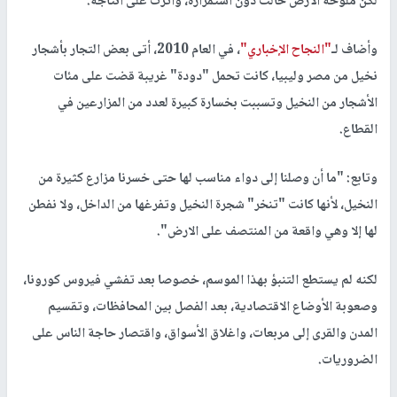
لكن ملوحة الارض حالت دون استمراره، وأثرت على انتاجه.
وأضاف لـ
"النجاح الإخباري"
، في العام 2010، أتى بعض التجار بأشجار
نخيل من مصر وليبيا، كانت تحمل "دودة" غريبة قضت على مئات
الأشجار من النخيل وتسببت بخسارة كبيرة لعدد من المزارعين في
القطاع.
وتابع: "ما أن وصلنا إلى دواء مناسب لها حتى خسرنا مزارع كثيرة من
النخيل، لأنها كانت "تنخر" شجرة النخيل وتفرغها من الداخل، ولا نفطن
لها إلا وهي واقعة من المنتصف على الارض".
لكنه لم يستطع التنبؤ بهذا الموسم، خصوصا بعد تفشي فيروس كورونا،
وصعوبة الأوضاع الاقتصادية، بعد الفصل بين المحافظات، وتقسيم
المدن والقرى إلى مربعات، واغلاق الأسواق، واقتصار حاجة الناس على
الضروريات.