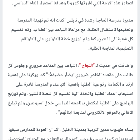
لتجاوز هذه الازمة التي افرزتها كورونا وهدفنا استمرار العام الدراسي.
مديرة مدرسة الحاجة رشدة في نابلس اكدت انه تم تهيئة المدرسة
وتعقيمها لاستقبال الطلبة، مع مراعاة التباعد بين الطلاب، وتم تقسيم
كل شعبة الى اثنتين، كما وتم توزيع خطة الطوارئ على الطواقم
التعليمية، لمتابعة الطلبة.
واضافت في حديث لـ
"النجاح"
: التباعد بين المقاعد ضروري وجلوس كل
طالب على مقعده الخاص ضروري ايضاً، مضيفةً:" كما وركزنا على اهمية
ارتداء الكمامة وتوعية الطلبة باهمية التباعد، والمدرسة قادرة على
استيعاب اعداد الطلبة واتخذنا الية تقسيم كل شعبة لاثنتين، وتم توزيع
البرامج على الطلبة ليكتمل برنامجه الدراسي خلال اسبوعين، وتم تبليغ
الاهالي بالموقع الالكتروني لمتابعة ابنائهم".
بسام طهبوب مدير التربية بمدينة الخليل، اكد ان العودة للمدارس سبقها
استعددات كبيرة بسبب فيروس كورونا، وبالتعاون مع الجهات المختصة،