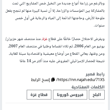
وبالرغم من زراعة أنواع جديدة من النخيل ضمن المشاريع التي تمت
بالمشاركة بين المؤسسات والزراعة، إلا أن نسبة كبيرة منها لم تنجح بفعل
ملوحة الأرض، وحاجتها الدائمة إلى المياه والرعاية في أول خمس
سنوات.
ويفرض الاحتلال حصارًا خانقًا على قطاع
غزة
، منذ منتصف شهر حزيران/
يونيو من العام 2006، ثم تلاه انقساما وطنيا في منتصف العام 2007،
ومن وقتها، يعاني القطاع من أوضاع معيشية واقتصادية سيئة للغاية،
نتيجة للحصار الإسرائيلي المفروض عليه منذ أكثر من 14 عامًا
رابط قصير
https://nn.najah.edu/71X5/
إنسخ الرابط
الكلمات المفتاحية
البلح
فيروس كورونا
قطاع غزة