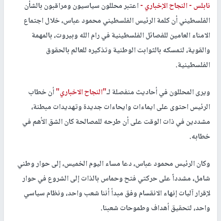
نابلس -
النجاح الإخباري -
اعتبر محللون سياسيون ومراقبون بالشأن
الفلسطيني أن كلمة الرئيس الفلسطيني محمود عباس، خلال اجتماع
الامناء العامين للفصائل الفلسطينية في رام الله وبيروت، بالمهمة
والقوية، لتمسكه بالثوابت الوطنية وتذكيره للعالم بالحقوق
الفلسطينية.
ويرى المحللون في أحاديث منفصلة لـ
"النجاح الاخباري"
أن خطاب
الرئيس احتوى على ايماءات وايحاءات جديدة وتهديدات مبطنة،
مشددين في ذات الوقت على أن طرحه للمصالحة كان الشق الأهم في
خطابه.
وكان الرئيس محمود عباس، دعا مساء اليوم الخميس، إلى حوار وطني
شامل، مشدداً على حركتي فتح وحماس بالذات إلى الشروع في حوار
لإقرار آليات إنهاء الانقسام وفق مبدأ أننا شعب واحد، ونظام سياسي
واحد، لتحقيق أهداف وطموحات شعبنا.