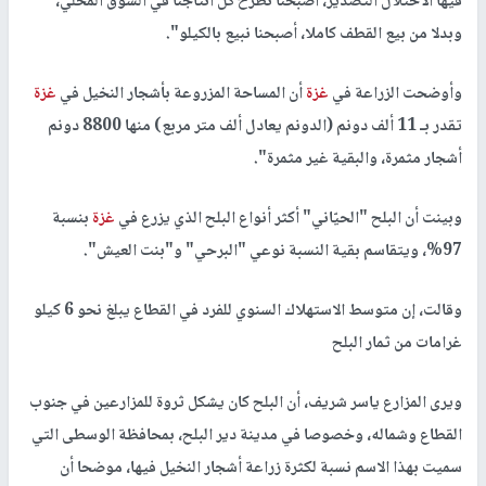
فيها الاحتلال التصدير، أصبحنا نطرح كل انتاجنا في السوق المحلي،
وبدلا من بيع القطف كاملا، أصبحنا نبيع بالكيلو".
وأوضحت الزراعة في
غزة
أن المساحة المزروعة بأشجار النخيل في
غزة
تقدر بـ 11 ألف دونم (الدونم يعادل ألف متر مربع) منها 8800 دونم
أشجار مثمرة، والبقية غير مثمرة".
وبينت أن البلح "الحيّاني" أكثر أنواع البلح الذي يزرع في
غزة
بنسبة
97%، ويتقاسم بقية النسبة نوعي "البرحي" و"بنت العيش".
وقالت، إن متوسط الاستهلاك السنوي للفرد في القطاع يبلغ نحو 6 كيلو
غرامات من ثمار البلح
ويرى المزارع ياسر شريف، أن البلح كان يشكل ثروة للمزارعين في جنوب
القطاع وشماله، وخصوصا في مدينة دير البلح، بمحافظة الوسطى التي
سميت بهذا الاسم نسبة لكثرة زراعة أشجار النخيل فيها، موضحا أن