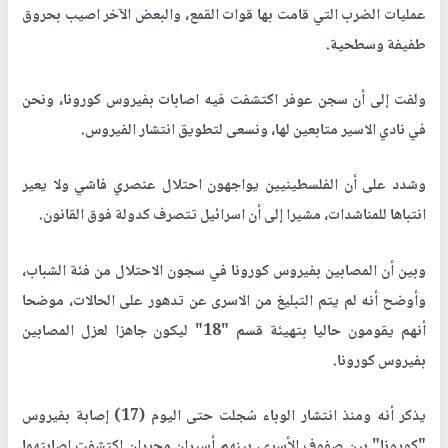
عمليات الضرب التي قامت بها قوات القمع، والبعض الآخر اصيب بحروق
طفيفة وسطحية.
ولفت إلى أن سجن عوفر اكتشفت فيه اصابات بفيروس كورونا، ونحن
في نادي الاسير متابعين لها، ونسعى لتطويق انتشار الفيروس.
وشدد على أن الفلسطينيين يواجهون احتلال عنصري فاشي ولا يعير
انتباها للمناشدات، مشيرا إلى أن اسرائيل تتصرف كدولة فوق القانون.
وبين أن المصابين بفيروس كورونا في سجون الاحتلال من فئة الشباب،
وأوضح أنه لم يتم التبليغ من الاسرى عن تدهور على الحالات، موضحا
أنهم يقومون حاليا بتهيئة قسم "18" ليكون جاهزا لعزل المصابين
بفيروس كورونا.
يذكر أنه ومنذ انتشار الوباء سُجلت حتى اليوم (17) إصابة بفيروس
"كورونا" بين صفوف الأسرى، بينهم أسيران محرران اكتشفت إصابتهما