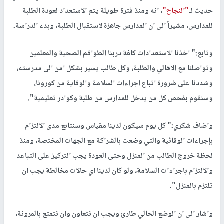
حديث لـ
"النجاح"
، انه ومنذ فترة طويلة يتم الاستعداد لعودة الطلبة
للمدارس، مشيراً الى ان المدارس جاهزة لاستقبال الطلبة، وبدء الدراسة.
وتابع:" اخذنا الاستعدادات كافة دربنا الطواقم الصحية والمعلمين
وتواصلنا مع الاهالي والطلبة، وكل طالب يسير بشكل امن الى مدرسته،
وشددنا على ضرورة اتباع اجراءات السلامة والوقاية من كورونا،
وسنقوم بفحص كل من يدخل للمدارس من طلبة وكوادر تعليمية".
واضاف شكري:" كل يوم سيكون لدينا مقياس وسنتابع مدى الالتزام
بإجراءات الوقائية والتي وضعت بالشراكة مع الجهات المختصة، ومنذ
لحظة خروج الطالب من المنزل وحتى العودة يجب التركيز على التباعد
والالتزام باجراءات السلامة، ولو كان لدينا اي حالات مخالطة يجب ان
تلتزم بالمنزل".
واشار الى ان الوضع الحالي طارئ ويجب ان نتعاون وان نتمتع بالمرونة،