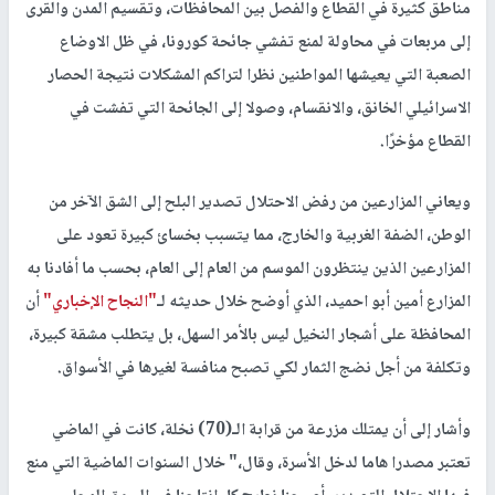
مناطق كثيرة في القطاع والفصل بين المحافظات، وتقسيم المدن والقرى
إلى مربعات في محاولة لمنع تفشي جائحة كورونا، في ظل الاوضاع
الصعبة التي يعيشها المواطنين نظرا لتراكم المشكلات نتيجة الحصار
الاسرائيلي الخانق، والانقسام، وصولا إلى الجائحة التي تفشت في
القطاع مؤخرًا.
ويعاني المزارعين من رفض الاحتلال تصدير البلح إلى الشق الآخر من
الوطن، الضفة الغربية والخارج، مما يتسبب بخسائ كبيرة تعود على
المزارعين الذين ينتظرون الموسم من العام إلى العام، بحسب ما أفادنا به
المزارع أمين أبو احميد، الذي أوضح خلال حديثه لـ
"النجاح الإخباري"
أن
المحافظة على أشجار النخيل ليس بالأمر السهل، بل يتطلب مشقة كبيرة،
وتكلفة من أجل نضج الثمار لكي تصبح منافسة لغيرها في الأسواق.
وأشار إلى أن يمتلك مزرعة من قرابة الـ(70) نخلة، كانت في الماضي
تعتبر مصدرا هاما لدخل الأسرة، وقال،" خلال السنوات الماضية التي منع