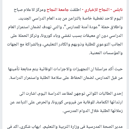
نابلس -
النجاح الإخباري -
اطلقت
جامعة النجاح
ومركز الاعلام صباح
اليوم الاحد تغطية خاصة بالتزامن من بدء العام الدراسي الجديد،
واطلاق حملة "عودة آمنة للمدارس"، والتي تهدف لضمان استمرار العام
الدراسي دون اي معيقات بسبب تفشي وباء كورونا، وتركز الحملة على
الجانب التوعوي للطلبة وذويهم والكادر التعليمي، وبالشراكة مع الجهات
والمؤسسات المعنية.
حيث أكد مراسلنا ان التجهيزات والاجراءات الوقائية يتم متابعة تأمينها
من قبل المدارس، لضمان الحفاظ على سلامة الطلبة واستمرار الدراسة.
إحدى الطالبات اللواتي توجهن لمقاعد الدراسة اليوم، اشارت الى
ارتدائها الكمامة، للوقاية من فيروس كورونا، والحرص على التباعد عن
زملائها الطلبة خلال الدوام المدرسي.
مدير الصحة المدرسية في وزارة التربية والتعليم، ايهاب شكري، اكد في