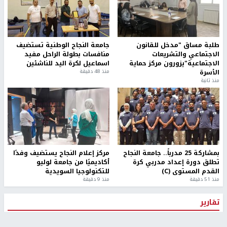
طلبة مساق "مدخل للقانون
جامعة النجاح الوطنية تستضيف
الاجتماعي والتشريعات
منافسات بطولة الراحل مفيد
الاجتماعية"يزورون مركز حماية
اسماعيل لكرة اليد للناشئين
الأسرة
منذ 48 دقيقة
منذ ثانية
بمشاركة 25 مدرباً.. جامعة النجاح
مركز إعلام النجاح يستضيف وفدًا
تطلق دورة إعداد مدربي كرة
أكاديميًا من جامعة لوليو
القدم المستوى (C)
للتكنولوجيا السويدية
منذ 51 دقيقة
منذ 9 دقيقة
تقارير
" قانون درومي".. بين حق الدفاع عن النفس وواقع