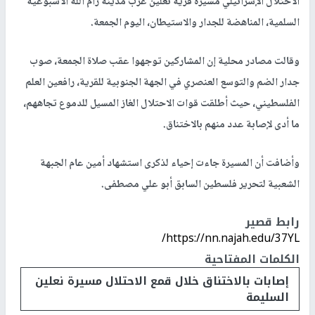
الاحتلال الإسرائيلي مسيرة قرية نعلين غرب مدينة رام الله الأسبوعية
السلمية، المناهضة للجدار والاستيطان، اليوم الجمعة.
وقالت مصادر محلية إن المشاركين توجهوا عقب صلاة الجمعة، صوب
جدار الضم والتوسع العنصري في الجهة الجنوبية للقرية، رافعين العلم
الفلسطيني، حيث أطلقت قوات الاحتلال الغاز المسيل للدموع تجاههم،
ما أدى لإصابة عدد منهم بالاختناق.
وأضافت أن المسيرة جاءت إحياء لذكرى استشهاد أمين عام الجبهة
الشعبية لتحرير فلسطين السابق أبو علي مصطفى.
رابط قصير
https://nn.najah.edu/37YL/
الكلمات المفتاحية
إصابات بالاختناق خلال قمع الاحتلال مسيرة نعلين
السليمة