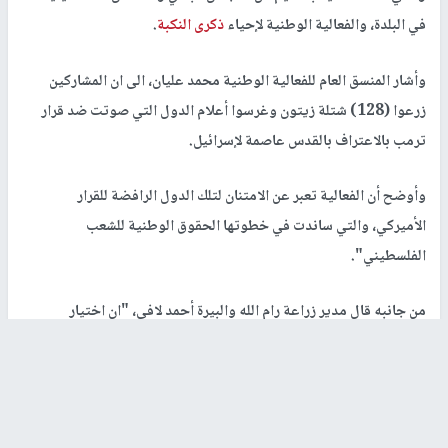
في البلدة، والفعالية الوطنية لإحياء
ذكرى النكبة
.
وأشار المنسق العام للفعالية الوطنية محمد عليان، الى ان المشاركين
زرعوا (128) شتلة زيتون وغرسوا أعلام الدول التي صوتت ضد قرار
ترمب بالاعتراف بالقدس عاصمة لإسرائيل.
وأوضح أن الفعالية تعبر عن الامتنان لتلك الدول الرافضة للقرار
الأميركي، والتي ساندت في خطوتها الحقوق الوطنية للشعب
الفلسطيني".
من جانبه قال مدير زراعة رام الله والبيرة أحمد لافي، "ان اختيار
ترمسعيا مكانا لهذه الفعالية جاء كون جزء من أراضيها مهددا بالاستيلاء.
وأضاف، ان وزارة الزراعة تستهدف المناطق المهددة، أو التي تقع قرب
المستوطنات حيث تقوم بفلاحتها وزراعتها.