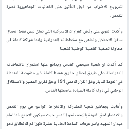
للترويج للاضراب من اجل التأثير على الفعاليات الجماهيرية نصرة
للقدس.
وأكدت القوى على رفض القرارات الاميركية التي تمثل ليس فقط انحيازا
سافرا للاحتلال وتماهي مع مخططاته العدوانية وانما شراكة كاملة في
محاولة تصفية القضية الوطنية لشعبنا
كما أكدت ان شعبنا سيحمي القدس ويدافع عنها استمرارا لانتفاضاته
المتواصلة على طريق احقاق حقوق شعبنا كاملة غير منقوصة المتمثلة
في العودة للديار وفق القرار الاممي 194 وحق تقرير المصير والاستقلال
الوطني في دولة كاملة السيادة عاصمتها القدس.
وأهابت بجماهير شعبنا للمشاركة والانخراط الواسع في يوم القدس
والانتصار لحق العودة بالزحف نحو القدس حيث سيكون التجمع غدا امام
ميدان الشهيد ياسر عرفات الساعة الحادية عشرة ظهرا ثم الانطلاق نحو