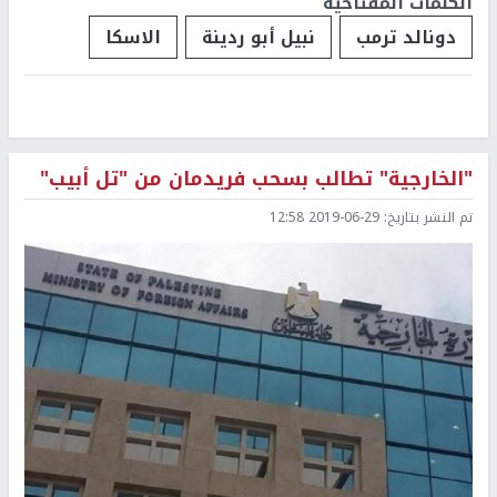
الكلمات المفتاحية
دونالد ترمب
نبيل أبو ردينة
الاسكا
"الخارجية" تطالب بسحب فريدمان من "تل أبيب"
تم النشر بتاريخ:
2019-06-29 12:58