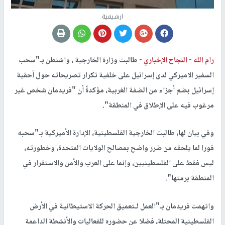
ارشيفية
رام الله -
النجاح الإخباري -
طالبت وزارة ​الخارجية ​، ​واشنطن​ بـ"سحب ​
السفير الاميركي​ لدى ​إسرائيل​ على خلفية تكرار تصريحاته حول أحقية
إسرائيل بضم أجزاء من ​الضفة الغربية​، مؤكدةً أن "فريدمان شخص غير
مرغوب فيه على الإطلاق في المنطقة".
وفي بيان لها، طالبت الخارجية الفلسطينية، ​الإدارة الأميركية​ بـ"سحبه
فورا لما يلحقه من ضرر واضح بمصالح ​الولايات المتحدة​، وخطورته،
ليس فقط على الفلسطينيين، وإنما على العرب و​الأمن​ والاستقرار في
المنطقة برمتها".
واتهمت فريدمان بـ"العمل لـتعميق الحركة ​الاستيطان​ية في الأرض
الفلسطينية المحتلة، فضلا عن حضوره للفعاليات والأنشطة الداعمة