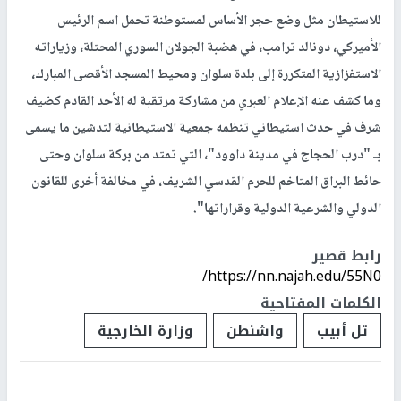
للاستيطان مثل وضع حجر الأساس لمستوطنة تحمل اسم الرئيس
الأميركي، ​دونالد ترامب​، في ​هضبة الجولان​ السوري المحتلة، وزياراته
الاستفزازية المتكررة إلى بلدة ​سلوان​ ومحيط ​المسجد الأقصى​ المبارك،
وما كشف عنه الإعلام العبري من مشاركة مرتقبة له الأحد القادم كضيف
شرف في حدث استيطاني تنظمه جمعية الاستيطانية لتدشين ما يسمى
بـ "درب الحجاج في مدينة داوود"، التي تمتد من بركة سلوان وحتى
حائط البراق المتاخم للحرم القدسي الشريف، في مخالفة أخرى للقانون
الدولي والشرعية الدولية وقراراتها".
رابط قصير
https://nn.najah.edu/55N0/
الكلمات المفتاحية
تل أبيب
واشنطن
وزارة ​الخارجية