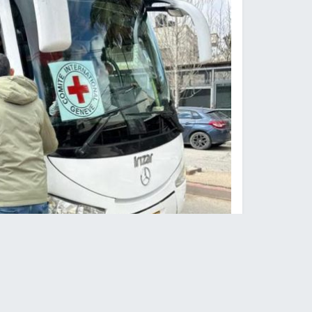
طواقم