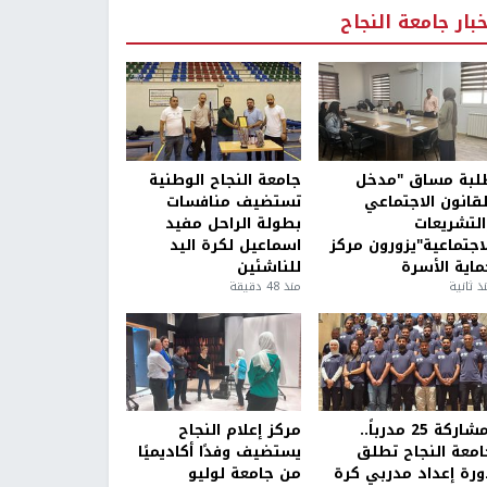
خبار جامعة النجاح
لبة مساق "مدخل
جامعة النجاح الوطنية
لقانون الاجتماعي
تستضيف منافسات
التشريعات
بطولة الراحل مفيد
لاجتماعية"يزورون مركز
اسماعيل لكرة اليد
ماية الأسرة
للناشئين
ذ ثانية
منذ 48 دقيقة
بمشاركة 25 مدرباً..
مركز إعلام النجاح
امعة النجاح تطلق
يستضيف وفدًا أكاديميًا
ورة إعداد مدربي كرة
من جامعة لوليو