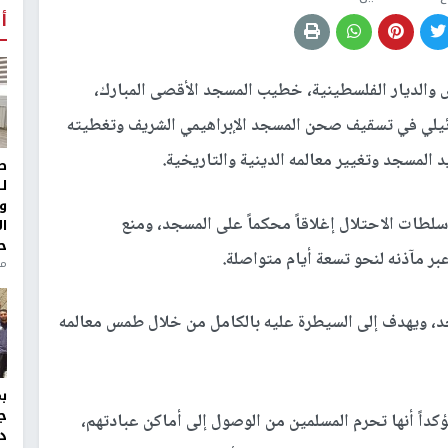
أ
س والديار الفلسطينية، خطيب المسجد الأقصى المبارك،
يلي في تسقيف صحن المسجد الإبراهيمي الشريف وتغطيته
د المسجد وتغيير معالمه الدينية والتاريخية.
ط
ل
و
لطات الاحتلال إغلاقاً محكماً على المسجد، ومنع
ا
ح
بر مآذنه لنحو تسعة أيام متواصلة.
من
جد، ويهدف إلى السيطرة عليه بالكامل من خلال طمس معالمه
ج
اً أنها تحرم المسلمين من الوصول إلى أماكن عبادتهم،
د