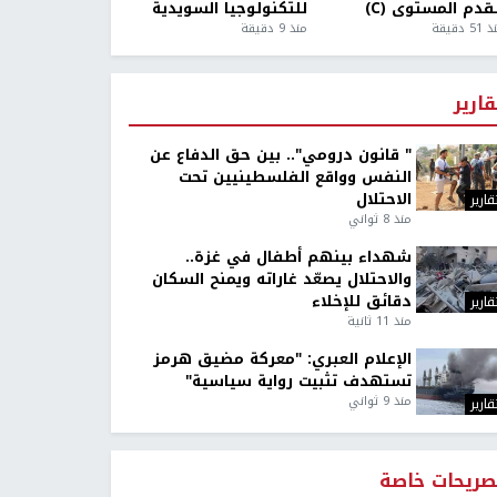
قدم المستوى (C)
للتكنولوجيا السويدية
5 دقيقة
منذ 9 دقيقة
قارير
" قانون درومي".. بين حق الدفاع عن
النفس وواقع الفلسطينيين تحت
الاحتلال
قارير
منذ 8 ثواني
شهداء بينهم أطفال في غزة..
والاحتلال يصعّد غاراته ويمنح السكان
دقائق للإخلاء
قارير
منذ 11 ثانية
الإعلام العبري: "معركة مضيق هرمز
تستهدف تثبيت رواية سياسية"
منذ 9 ثواني
قارير
صريحات خاصة