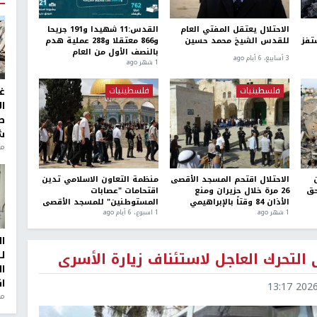
الاحتلال يعتقل المفتي العام
القدس:11 شهيدا و191 جريحا
تفز
للقدس الشيخ محمد حسين
و866 معتقلا و288 عملية هدم
بالنصف الأول من العام
3 أسابيع، 6 أيام ago
1 شهر ago
فلسطينيات
فلسطينيات
غ
ا
ط
ش
منذ 2
الاحتلال اقتحم المسجد الأقصى
منظمة التعاون الاسلامي تدين
حق
26 مرة خلال حزيران ومنع
اقتحامات "عصابات
الأذان 84 وقتاً بالإبراهيمي
المستوطنين" للمسجد الأقصى
1 شهر ago
1 اسبوع.، 6 أيام ago
ا
 التحرك العاجل لاستئناف زيارة الأسرى
ل
ا
ا
2026-0
من