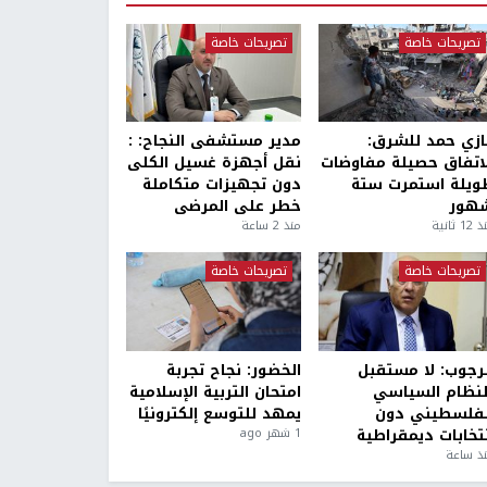
تصريحات خاصة
تصريحات خاصة
ازي حمد للشرق:
مدير مستشفى النجاح: :
لاتفاق حصيلة مفاوضات
نقل أجهزة غسيل الكلى
ويلة استمرت ستة
دون تجهيزات متكاملة
هور
خطر على المرضى
1 ثانية
منذ 2 ساعة
تصريحات خاصة
تصريحات خاصة
لرجوب: لا مستقبل
الخضور: نجاح تجربة
لنظام السياسي
امتحان التربية الإسلامية
لفلسطيني دون
يمهد للتوسع إلكترونيًا
نتخابات ديمقراطية
1 شهر ago
ذ ساعة