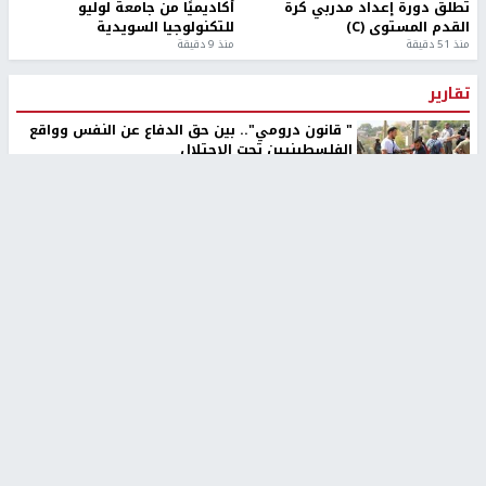
تطلق دورة إعداد مدربي كرة
أكاديميًا من جامعة لوليو
القدم المستوى (C)
للتكنولوجيا السويدية
منذ 51 دقيقة
منذ 9 دقيقة
تقارير
" قانون درومي".. بين حق الدفاع عن النفس وواقع
الفلسطينيين تحت الاحتلال
منذ 8 ثواني
تقارير
شهداء بينهم أطفال في غزة.. والاحتلال يصعّد
غاراته ويمنح السكان دقائق للإخلاء
منذ 11 ثانية
تقارير
الإعلام العبري: "معركة مضيق هرمز تستهدف تثبيت
رواية سياسية"
منذ 9 ثواني
تقارير
تصريحات خاصة
تصريحات خاصة
تصريحات خاصة