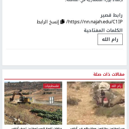
لإنشاء بؤرة استعمارية في المنطقة.
رابط قصير
https://nn.najah.edu/C1IP/
إنسخ الرابط
الكلمات المفتاحية
رام الله
مقالات ذات صلة
رام الله
فلسطينيات
مستوطنون يطلقون مواشيهم في أراضي
جرافات تابعة للمستوطنين تجرف أراضي