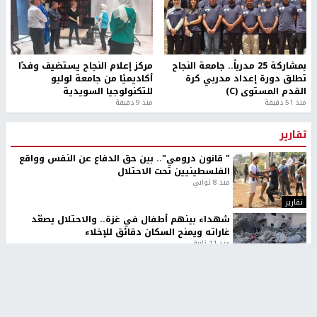
بمشاركة 25 مدرباً.. جامعة النجاح
مركز إعلام النجاح يستضيف وفدًا
تطلق دورة إعداد مدربي كرة
أكاديميًا من جامعة لوليو
القدم المستوى (C)
للتكنولوجيا السويدية
منذ 51 دقيقة
منذ 9 دقيقة
تقارير
" قانون درومي".. بين حق الدفاع عن النفس وواقع
الفلسطينيين تحت الاحتلال
منذ 8 ثواني
تقارير
شهداء بينهم أطفال في غزة.. والاحتلال يصعّد
غاراته ويمنح السكان دقائق للإخلاء
منذ 11 ثانية
تقارير
الإعلام العبري: "معركة مضيق هرمز تستهدف تثبيت
رواية سياسية"
منذ 9 ثواني