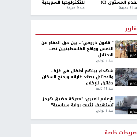
قدم المستوى (C)
للتكنولوجيا السويدية
5 دقيقة
منذ 9 دقيقة
قارير
" قانون درومي".. بين حق الدفاع عن
النفس وواقع الفلسطينيين تحت
الاحتلال
قارير
منذ 8 ثواني
شهداء بينهم أطفال في غزة..
والاحتلال يصعّد غاراته ويمنح السكان
دقائق للإخلاء
قارير
منذ 11 ثانية
الإعلام العبري: "معركة مضيق هرمز
تستهدف تثبيت رواية سياسية"
منذ 9 ثواني
قارير
صريحات خاصة