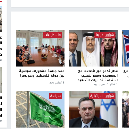
شؤون عربية
فلسطينيات
غ
ا
ط
ش
منذ 2
نزع
قطر تدعو عبر اتصالات مع
عقد جلسة مشاورات سياسية
ق
السعودية ومصر لتجنيب
بين دولة فلسطين وسويسرا
المنطقة تداعيات التصعيد
3 أسابيع ago
1 شهر، 1 اسبوع. ago
شؤون إسرائيلية
سياسة
ا
ل
ا
ا
من