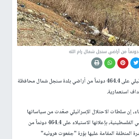
استولت سلطات الاحتلال الإسرائيلي على 464.4 دونماً من أراضي بلدة سنجل شمال محافظة
داف استعمارية.
عاء، إن سلطات الاحتلال الإسرائيلي صعّدت من سياساتها
الرامية إلى تكريس السيطرة الاستعمارية على الأراضي الفلسطينية، بإعلانها الاستيلاء على 464.4 دونماً من
 المنطقة المقامة عليها بؤرة "جفعوت هروئيه"