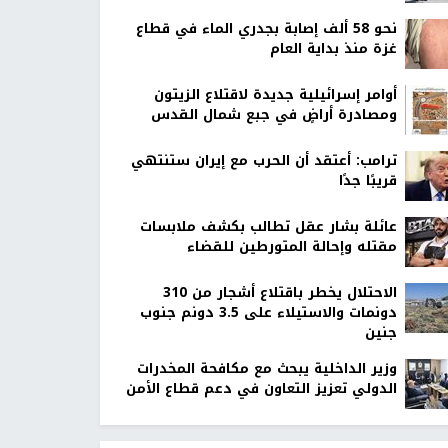
نحو 58 ألف إصابة بجدري الماء في قطاع
غزة منذ بداية العام
أوامر إسرائيلية جديدة لاقتلاع الزيتون
ومصادرة أراضٍ في جبع شمال القدس
ترامب: أعتقد أن الحرب مع إيران ستنتهي
قريبًا جدًا
عائلة بشار عقل تطالب بكشف ملابسات
مقتله وإحالة المتورطين للقضاء
الاحتلال يخطر باقتلاع أشجار من 310
دونمات والاستيلاء على 3.5 دونم جنوب
جنين
وزير الداخلية يبحث مع مكافحة المخدرات
الدولي تعزيز التعاون في دعم قطاع الأمن