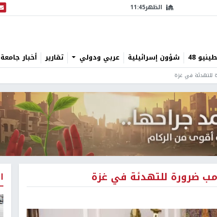
الظهر
11:45
البث
نيو 48
شؤون إسرائيلية
عربي ودولي
تقارير
أخبار جامعة 
ة للتهدئة في غزة
امب ضرورة للتهدئة في غزة
ا