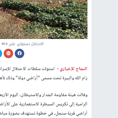
الاحتلال يستولي على 464 دونماً من أراضي سنجل شمال رام الله
النجاح الإخباري -
رام الله والبيرة تحت مسمى "أراضي دولة" وذلك لأه
وقالت هيئة مقاومة الجدار والاستيطان، اليوم الأرب
أراضي قرية سنجل، في خطوة تستهدف بصورة مباشرة