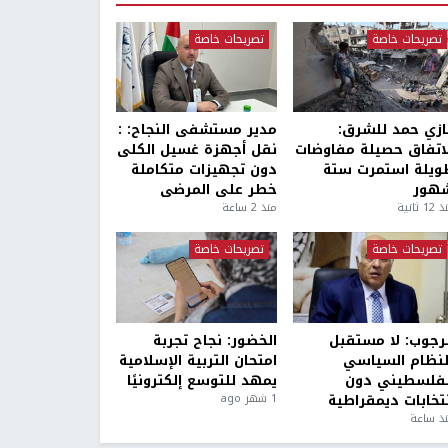
تصريحات خاصة
تصريحات خاصة
ازي حمد للشرق:
مدير مستشفى النجاح: :
لاتفاق حصيلة مفاوضات
نقل أجهزة غسيل الكلى
ويلة استمرت ستة
دون تجهيزات متكاملة
هور
خطر على المرضى
1 ثانية
منذ 2 ساعة
تصريحات خاصة
تصريحات خاصة
لرجوب: لا مستقبل
الخضور: نجاح تجربة
لنظام السياسي
امتحان التربية الإسلامية
لفلسطيني دون
يمهد للتوسع إلكترونيًا
نتخابات ديمقراطية
1 شهر ago
ذ ساعة