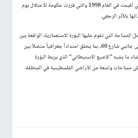
الاستعمارية أو ما باتت تعرف باسم "كرمي عوز" التي أقيمت في العام 1998 والتي قررت حكومة الاحتلال يوم
المساحة التي تقوم عليها البؤرة الاستعمارية، الواقعة بين
مستعمرتي "شيلو" شرقا و"معاليه ليفونه" غرباً، على جانبي شارع 60، بما يحقق امتداداً جغرافياً متصلاً بين
اء ما يشبه "الإصبع الاستيطاني" الذي يربط البؤرة
على مساحات واسعة من الأراضي الفلسطينية في المنطقة.