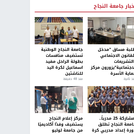
خبار جامعة النجاح
لبة مساق "مدخل
جامعة النجاح الوطنية
لقانون الاجتماعي
تستضيف منافسات
التشريعات
بطولة الراحل مفيد
لاجتماعية"يزورون مركز
اسماعيل لكرة اليد
ماية الأسرة
للناشئين
ذ ثانية
منذ 48 دقيقة
بمشاركة 25 مدرباً..
مركز إعلام النجاح
امعة النجاح تطلق
يستضيف وفدًا أكاديميًا
ورة إعداد مدربي كرة
من جامعة لوليو