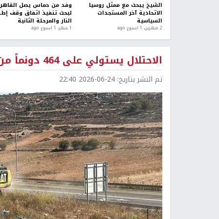
الشيخ يبحث مع ممثل روسيا
وفد من حماس يصل القاهر
الاتحادية آخر المستجدات
لبحث تنفيذ اتفاق وقف إطل
السياسية
النار والمرحلة الثانية
2 شهرين، 1 اسبوع. ago
1 شهر، 1 اسبوع. ago
الاحتلال يستولي على 464 دونماً من أراضي سنجل شمال رام الله
تم النشر بتاريخ:
2026-06-24 22:40