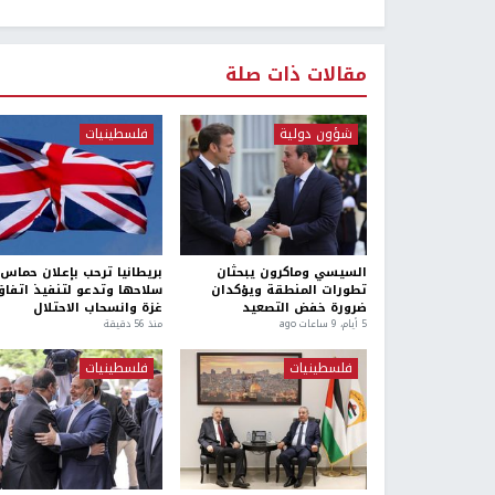
مقالات ذات صلة
شؤون دولية
فلسطينيات
السيسي وماكرون يبحثان
بريطانيا ترحب بإعلان حماس 
تطورات المنطقة ويؤكدان
سلاحها وتدعو لتنفيذ اتفا
ضرورة خفض التصعيد
غزة وانسحاب الاحتلال
5 أيام، 9 ساعات ago
منذ 56 دقيقة
فلسطينيات
فلسطينيات