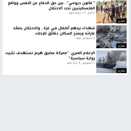
" قانون درومي".. بين حق الدفاع عن النفس وواقع
الفلسطينيين تحت الاحتلال
6 أيام، 17 ساعة ago
تقارير
شهداء بينهم أطفال في غزة.. والاحتلال يصعّد
غاراته ويمنح السكان دقائق للإخلاء
2 أسبوعين ago
تقارير
الإعلام العبري: "معركة مضيق هرمز تستهدف تثبيت
رواية سياسية"
2 أسبوعين، 4 أيام ago
تقارير
تصريحات خاصة
تصريحات خاصة
تصريحات خاصة
غازي حمد للشرق: الاتفاق حصيلة
مدير مستشفى النجاح: : نقل