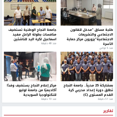
طلبة مساق "مدخل للقانون
جامعة النجاح الوطنية تستضيف
الاجتماعي والتشريعات
منافسات بطولة الراحل مفيد
الاجتماعية"يزورون مركز حماية
اسماعيل لكرة اليد للناشئين
الأسرة
منذ 48 دقيقة
منذ 5 ثواني
بمشاركة 25 مدرباً.. جامعة النجاح
مركز إعلام النجاح يستضيف وفدًا
تطلق دورة إعداد مدربي كرة
أكاديميًا من جامعة لوليو
القدم المستوى (C)
للتكنولوجيا السويدية
منذ 51 دقيقة
منذ 10 دقيقة
تقارير