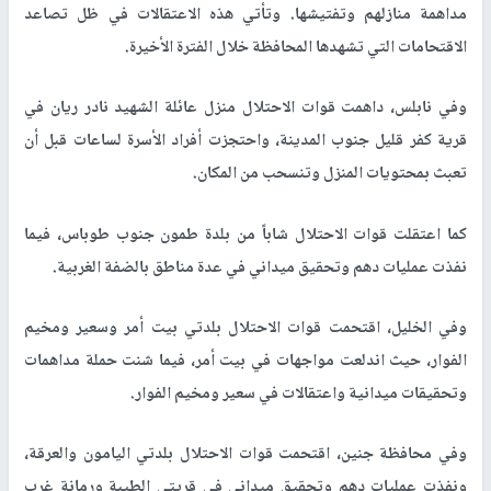
مداهمة منازلهم وتفتيشها. وتأتي هذه الاعتقالات في ظل تصاعد
الاقتحامات التي تشهدها المحافظة خلال الفترة الأخيرة.
وفي نابلس، داهمت قوات الاحتلال منزل عائلة الشهيد نادر ريان في
قرية كفر قليل جنوب المدينة، واحتجزت أفراد الأسرة لساعات قبل أن
تعبث بمحتويات المنزل وتنسحب من المكان.
كما اعتقلت قوات الاحتلال شاباً من بلدة طمون جنوب طوباس، فيما
نفذت عمليات دهم وتحقيق ميداني في عدة مناطق بالضفة الغربية.
وفي الخليل، اقتحمت قوات الاحتلال بلدتي بيت أمر وسعير ومخيم
الفوار، حيث اندلعت مواجهات في بيت أمر، فيما شنت حملة مداهمات
وتحقيقات ميدانية واعتقالات في سعير ومخيم الفوار.
وفي محافظة جنين، اقتحمت قوات الاحتلال بلدتي اليامون والعرقة،
ونفذت عمليات دهم وتحقيق ميداني في قريتي الطيبة ورمانة غرب