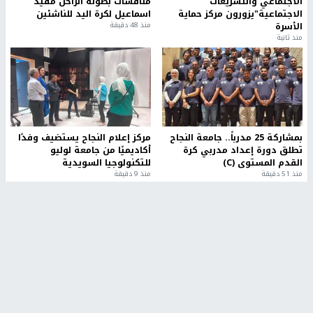
الاجتماعي والتشريعات
منافسات بطولة الراحل مفيد
الاجتماعية"يزورون مركز حماية
اسماعيل لكرة اليد للناشئين
الأسرة
منذ 48 دقيقة
منذ ثانية
بمشاركة 25 مدرباً.. جامعة النجاح
مركز إعلام النجاح يستضيف وفدًا
تطلق دورة إعداد مدربي كرة
أكاديميًا من جامعة لوليو
القدم المستوى (C)
للتكنولوجيا السويدية
منذ 51 دقيقة
منذ 9 دقيقة
تقارير
بالصور| مرضى عالقون في غزة يناشدون بإجلائهم
العاجل مع انهيار النظام الصحي
منذ 3 دقيقة
تقارير
" قانون درومي".. بين حق الدفاع عن النفس وواقع
الفلسطينيين تحت الاحتلال
منذ 8 ثواني