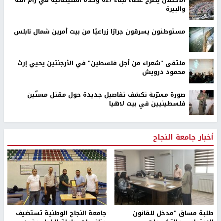
الاحتلال يطرح عطاءً لبناء 627 وحدة استيطانية في رام الله
والبيرة
مستوطنون يسرقون جرارًا زراعيًا من بيت أمرين شمال نابلس
ملتقى "شعراء من أجل فلسطين" في الأرجنتين يحيي إرث
محمود درويش
صورة مسرّبة تكشف تفاصيل جديدة حول مقتل مسنّين
فلسطينيين في بيت لاهيا
أخبار جامعة النجاح
طلبة مساق "مدخل للقانون
جامعة النجاح الوطنية تستضيف