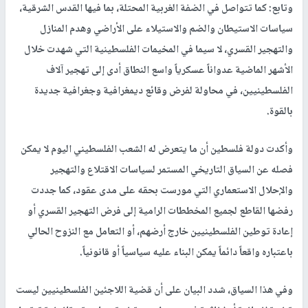
وتابع: كما تتواصل في الضفة الغربية المحتلة، بما فيها القدس الشرقية،
سياسات الاستيطان والضم والاستيلاء على الأراضي وهدم المنازل
والتهجير القسري، لا سيما في المخيمات الفلسطينية التي شهدت خلال
الأشهر الماضية عدواناً عسكرياً واسع النطاق أدى إلى تهجير آلاف
الفلسطينيين، في محاولة لفرض وقائع ديمغرافية وجغرافية جديدة
بالقوة.
وأكدت دولة فلسطين أن ما يتعرض له الشعب الفلسطيني اليوم لا يمكن
فصله عن السياق التاريخي المستمر لسياسات الاقتلاع والتهجير
والإحلال الاستعماري التي مورست بحقه على مدى عقود، كما جددت
رفضها القاطع لجميع المخططات الرامية إلى فرض التهجير القسري أو
إعادة توطين الفلسطينيين خارج أرضهم، أو التعامل مع النزوح الحالي
باعتباره واقعاً دائماً يمكن البناء عليه سياسياً أو قانونياً.
وفي هذا السياق، شدد البيان على أن قضية اللاجئين الفلسطينيين ليست