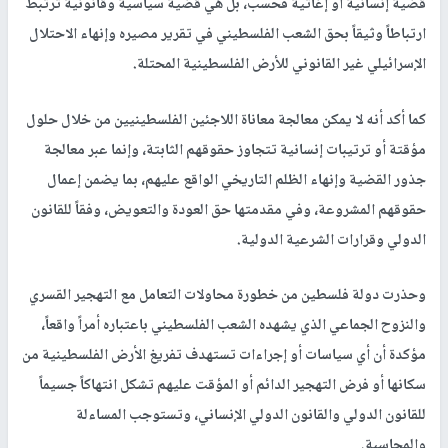
قضية إنسانية أو إغاثية فحسب، بل هي قضية سياسية وقانونية ترتبط
ارتباطاً وثيقاً بحق الشعب الفلسطيني في تقرير مصيره وإنهاء الاحتلال
الإسرائيلي غير القانوني للأرض الفلسطينية المحتلة.
كما أكد أنه لا يمكن معالجة معاناة اللاجئين الفلسطينيين من خلال حلول
مؤقتة أو ترتيبات إنسانية تتجاوز حقوقهم الثابتة، وإنما عبر معالجة
جذور القضية وإنهاء الظلم التاريخي الواقع عليهم، بما يضمن إعمال
حقوقهم المشروعة، وفي مقدمتها حق العودة والتعويض، وفقاً للقانون
الدولي وقرارات الشرعية الدولية.
وحذرت دولة فلسطين من خطورة محاولات التعامل مع التهجير القسري
والنزوح الجماعي الذي يشهده الشعب الفلسطيني باعتباره أمراً واقعاً،
مؤكدة أن أي سياسات أو إجراءات تستهدف تفريغ الأرض الفلسطينية من
سكانها أو فرض التهجير الدائم أو المؤقت عليهم تشكل انتهاكاً جسيماً
للقانون الدولي والقانون الدولي الإنساني، وتستوجب المساءلة
والمحاسبة.