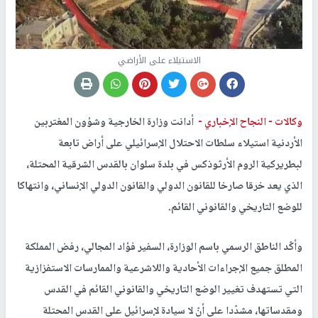
الاستيلاء على الأراضي
وكالات -
النجاح الإخباري -
أدانت وزارة الخارجية وشؤون المغتربين
الأردنية استيلاء سلطات الاحتلال الإسرائيلي على أراض تابعة
لبطريركية الروم الأرثوذكس في بلدة سلوان بالقدس الشرقية المحتلة،
الذي يعد خرقا صارخا للقانون الدولي والقانون الدولي الإنساني، وانتهاكا
للوضع التاريخي والقانوني القائم.
وأكّد الناطق الرسمي باسم الوزارة، السفير فؤاد المجالي، رفض المملكة
المطلق جميع الإجراءات الأحادية واللاشرعية والممارسات الاستفزازية
التي تستهدف تغيير الوضع التاريخي والقانوني القائم في القدس
ومقدساتها، مشدّدا على أنّ لا سيادة لإسرائيل على القدس المحتلة