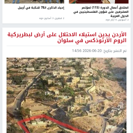
انطلاق أعمال الدورة (115) لمؤتمر
إحياء الذكرى الـ78 للنكبة في أربيل
المشرفين على شؤون الفلسطينيين في
الدول العربية
2 شهرين، 3 أسابيع ago
2 أسبوعين، 6 أيام ago
الأردن يدين استيلاء الاحتلال على أرض لبطريركية
الروم الأرثوذكس في سلوان
تم النشر بتاريخ:
2026-06-20 14:56