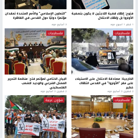
فتوح: إنهاء قضية اللاجئين لا يكون بتصفية
"التعاون الإسلامي" والأمم المتحدة تعقدان
الأونروا بل بإنهاء الاحتلال
مؤتمرًا دوليًا حول القدس في القاهرة
1 شهر، 1 اسبوع. ago
3 أسابيع ago
فلسطينيات
فلسطينيات
الخارجية: مصادقة الاحتلال على الاستيلاء
البيان الختامي لمؤتمر فتح: منظمة التحرير
على مقر "الأونروا" في القدس انتهاك
الممثل الشرعي والوحيد للشعب
خطير
الفلسطيني
2 شهرين، 3 أسابيع ago
2 شهرين، 3 أسابيع ago
فلسطينيات
شؤون عربية