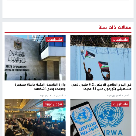
مقالات ذات صلة
فلسطينيات
فلسطينيات
في اليوم العالمي للاجئين: 6.2 مليون لاجئ
وزارة الخارجية: النكبة مأساة مستمرة
فلسطيني يتوزعون على 58 مخيماً
والابادة إحدى أشكالها
1 شهر، 2 أسبوعين ago
2 شهرين، 3 أسابيع ago
فلسطينيات
شؤون عربية