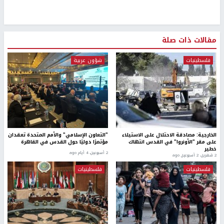
مقالات ذات صلة
فلسطينيات
شؤون عربية
الخارجية: مصادقة الاحتلال على الاستيلاء
"التعاون الإسلامي" والأمم المتحدة تعقدان
على مقر "الأونروا" في القدس انتهاك
مؤتمرًا دوليًا حول القدس في القاهرة
خطير
2 أسبوعين، 4 أيام ago
2 شهرين، 2 أسبوعين ago
فلسطينيات
فلسطينيات