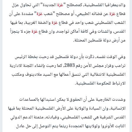
والديمغرافيا الفلسطينية، كمصطلح "
غزة
الجديدة" التي تحاول عزل
قطاع
غزة
عن فضائه الطبيعي، أو مصطلح "شعب
غزة
" مشددة على أن
الشعب الفلسطيني شعب واحد في قطاع
غزة
والضفة الغربية، بما فيها
القدس، والشتات وفي كافة أماكن تواجده، وان قطاع
غزة
جزء لا يتجزأ
من أرض دولة فلسطين المحتلة.
وفي الوقت نفسه، ذكّرت بأن دولة فلسطين قد رحبت بخطة الرئيس
ترامب وقرار مجلس الأمن رقم 2803، كما رحبت بإنشاء اللجنة الادارية
الفلسطينية الانتقالية التي تنسق أعمالها مع السيد ملادينوف ومكتب
الارتباط للحكومة الفلسطينية.
وشددت الخارجية على أن الحقوق لا يمكن استبدالها بالمساعدات
الإنسانية، وان السيادة والولاية على الأرض الفلسطينية المحتلة بما فيها
القدس الشرقية هي للشعب الفلسطيني، وقيادته، مثمنة الدعم الدولي
الثابت للأونروا ولولايتها المتجددة ريثما يتم التوصل إلى حل عادل