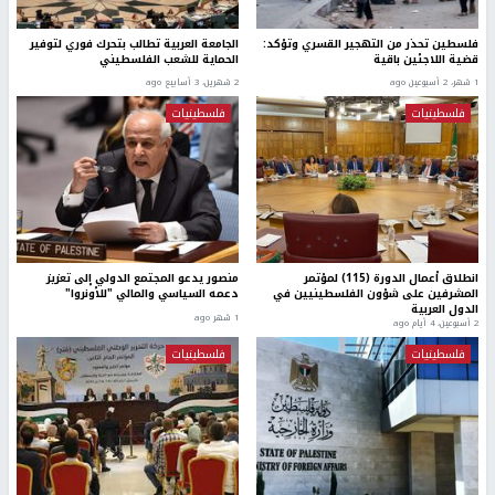
فلسطين تحذر من التهجير القسري وتؤكد:
الجامعة العربية تطالب بتحرك فوري لتوفير
قضية اللاجئين باقية
الحماية للشعب الفلسطيني
1 شهر، 2 أسبوعين ago
2 شهرين، 3 أسابيع ago
فلسطينيات
فلسطينيات
انطلاق أعمال الدورة (115) لمؤتمر
منصور يدعو المجتمع الدولي إلى تعزيز
المشرفين على شؤون الفلسطينيين في
دعمه السياسي والمالي "للأونروا"
الدول العربية
1 شهر ago
2 أسبوعين، 4 أيام ago
فلسطينيات
فلسطينيات