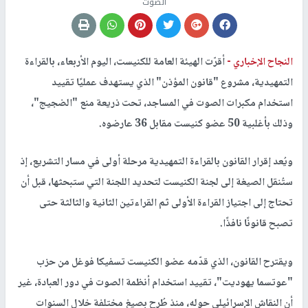
الصوت
النجاح الإخباري -
أقرّت الهيئة العامة للكنيست، اليوم الأربعاء، بالقراءة
التمهيدية، مشروع "قانون المؤذن" الذي يستهدف عمليًا تقييد
استخدام مكبرات الصوت في المساجد، تحت ذريعة منع "الضجيج"،
وذلك بأغلبية 50 عضو كنيست مقابل 36 عارضوه.
ويُعد إقرار القانون بالقراءة التمهيدية مرحلة أولى في مسار التشريع، إذ
ستُنقل الصيغة إلى لجنة الكنيست لتحديد اللجنة التي ستبحثها، قبل أن
تحتاج إلى اجتياز القراءة الأولى ثم القراءتين الثانية والثالثة حتى
تصبح قانونًا نافذًا.
ويقترح القانون، الذي قدّمه عضو الكنيست تسفيكا فوغل من حزب
"عوتسما يهوديت"، تقييد استخدام أنظمة الصوت في دور العبادة، غير
أن النقاش الإسرائيلي حوله، منذ طُرح بصيغ مختلفة خلال السنوات