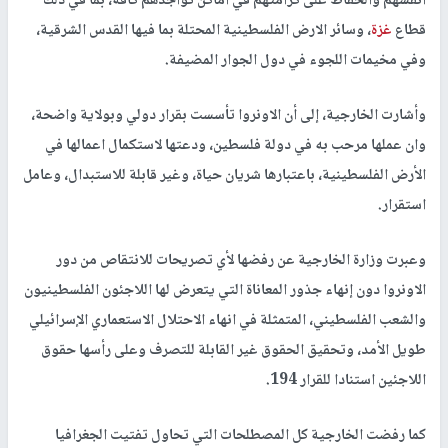
أنفسهم والحفاظ على كرامتهم في أماكن تواجدهم كافة، بما في ذلك
قطاع
غزة
، وسائر الارض الفلسطينية المحتلة بما فيها القدس الشرقية،
وفي مخيمات اللجوء في دول الجوار المضيفة.
وأشارت الخارجية، إلى أن الاونروا تأسست بقرار دولي وبولاية واضحة،
وان عملها مرحب به في دولة فلسطين، ودعتها لاستكمال اعمالها في
الأرض الفلسطينية، باعتبارها شريان حياة، وغير قابلة للاستبدال، وعامل
استقرار.
وعبرت وزارة الخارجية عن رفضها لأي تصريحات للانتقاص من دور
الاونروا دون إنهاء جذور المعاناة التي يتعرض لها اللاجئون الفلسطينيون
والشعب الفلسطيني، المتمثلة في انهاء الاحتلال الاستعماري الإسرائيلي
طويل الأمد، وتحقيق الحقوق غير القابلة للتصرف وعلى رأسها حقوق
اللاجئين استنادا للقرار 194.
كما رفضت الخارجية كل المصطلحات التي تحاول تفتيت الجغرافيا