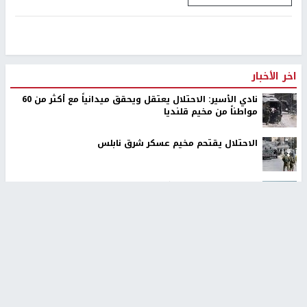
اخر الأخبار
نادي الأسير: الاحتلال يعتقل ويحقق ميدانياً مع أكثر من 60
مواطناً من مخيم قلنديا
الاحتلال يقتحم مخيم عسكر شرق نابلس
مستوطنون يسيّجون أراضي في الأغوار الشمالية
الشرطة: مقتل مواطن (34 عاما) في بيرزيت شمال رام الله
الاحتلال يواصل عدوانه على مخيم قلنديا: هدم محال تجارية
ومداهمة عشرات المنازل