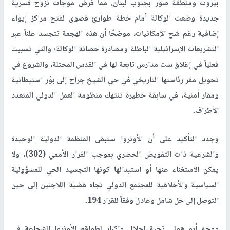
بيروت ومنطقة صور بجنوب لبنان، مما فرض موجات نزوح قسرية
جديدة وضعت الوكالة أمام خطة طوارئ قصوى لفتح مراكز إيواء
إضافية رغم شح الإمكانيات، موضحًا أن هذه الهجمة تتجسد علناً عبر
التشريعات الإسرائيلية الباطلة ومصادرة حصانة الوكالة؛ والتي تسببت
فعلياً في إغلاق ست مدارس تابعة لها في القدس المحتلة، والشروع في
تحويل مقر رئاستها التاريخي في حي الشيخ جراح إلى بؤر استيطانية
ومقار أمنية، في سابقة خطيرة تنتهك منظومة العمل الدولي المتعدد
الأطراف.
وجدد التأكيد على أن الأونروا ستبقى المنظمة الدولية الوحيدة
والشرعية ذات التفويض الحصري بموجب القرار الأممي (302)، ولا
يمكن الاستغناء عنها أو استبدالها كونها التجسيد الحي للمسؤولية
السياسية والأخلاقية للمجتمع الدولي تجاه قضية اللاجئين إلى حين
التوصل إلى حل شامل وعادل وفقاً للقرار 194.
ووجه أبو هولي تحية إجلال وإكبار لطواقم الأونروا الشجاعة في