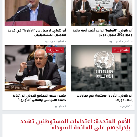
أبو هولي: "الأونروا" تواجه أخطر أزمة مالية
أبو هولي: لا بديل عن "الأونروا" في خدمة
وعجزًا بـ200 مليون دولار
اللاجئين الفلسطينيين
3 أشهر، 1 اسبوع. ago
3 أسابيع، 1 يوم ago
فلسطينيات
فلسطينيات
أبو هولي: الأونروا مستمرة رغم محاولات
منصور يدعو المجتمع الدولي إلى تعزيز
إنهاء دورها
دعمه السياسي والمالي "للأونروا"
1 شهر ago
1 شهر ago
الأمم المتحدة: اعتداءات المستوطنين تهدد
بإدراجهم على القائمة السوداء