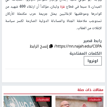
الميدان، لا سيما في قطاع
غزة
ولبنان، مؤكداً أن ارتقاء 400 شهيد من
كوادرها وموظفيها الإغاثيين يمثل جريمة حرب مكتملة الأركان
تستوجب ملاحقة الجناة والمساءلة الدولية الصارمة لكسر سياسة
الإفلات من العقاب.
رابط قصير
https://nn.najah.edu/C0PA/
إنسخ الرابط
الكلمات المفتاحية
اونروا
مقالات ذات صلة
فلسطينيات
فلسطينيات