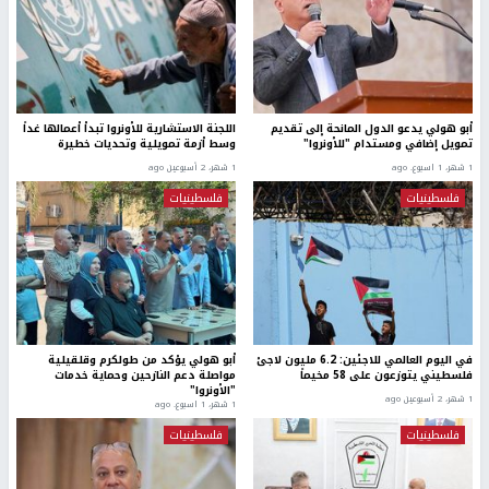
أبو هولي يدعو الدول المانحة إلى تقديم
اللجنة الاستشارية للأونروا تبدأ أعمالها غداً
تمويل إضافي ومستدام "للأونروا"
وسط أزمة تمويلية وتحديات خطيرة
1 شهر، 1 اسبوع. ago
1 شهر، 2 أسبوعين ago
فلسطينيات
فلسطينيات
في اليوم العالمي للاجئين: 6.2 مليون لاجئ
أبو هولي يؤكد من طولكرم وقلقيلية
فلسطيني يتوزعون على 58 مخيماً
مواصلة دعم النازحين وحماية خدمات
"الأونروا"
1 شهر، 2 أسبوعين ago
1 شهر، 1 اسبوع. ago
فلسطينيات
فلسطينيات