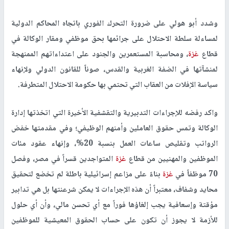
وشدد أبو هولي على ضرورة التحرك الفوري باتجاه المحاكم الدولية
لمساءلة سلطة الاحتلال على جرائمها بحق موظفي ومقار الوكالة في
قطاع
غزة
، ومحاسبة المستعمرين والجنود على اعتداءاتهم الممنهجة
لمنشآتها في الضفة الغربية والقدس، صوناً للقانون الدولي ولإنهاء
سياسة الإفلات من العقاب التي تحتمي بها حكومة الاحتلال المتطرفة.
واكد رفضه للإجراءات التدبيرية والتقشفية الأخيرة التي اتخذتها إدارة
الوكالة وتمس حقوق العاملين وأمنهم الوظيفي؛ وفي مقدمتها خفض
الرواتب وتقليص ساعات العمل بنسبة 20%، وإنهاء عقود مئات
الموظفين والمهنيين من قطاع
غزة
المتواجدين قسراً في مصر، وفصل
70 موظفاً في
غزة
بناءً على مزاعم إسرائيلية باطلة لم تخضع لتحقيق
محايد وشفاف، معتبراً أن هذه الإجراءات لا يمكن شرعنتها بل هي تدابير
مؤقتة وإسعافية يجب إلغاؤها فوراً مع أي تحسن مالي، وأن أي حلول
للأزمة لا يجوز أن تكون على حساب الحقوق المعيشية للموظفين