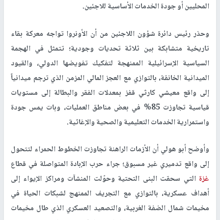
المحليين أو جودة الخدمات الأساسية للاجئين.
وحذر رئيس دائرة شؤون اللاجئين من أن الأونروا تواجه معركة بقاء
تاريخية متشابكة بين ثلاثة تحديات وجودية؛ تتمثل في الهجمة
السياسية الإسرائيلية الممنهجة لتفكيك تفويضها الدولي، والقيود
الميدانية الخانقة، بالتوازي مع العجز المالي المزمن الذي ترجم ميدانياً
إلى واقع معيشي كارثي قفز بمعدلات الفقر والبطالة إلى مستويات
قياسية تجاوزت 85% في بعض مناطق العمليات، وبات يمس جودة
واستمرارية الخدمات التعليمية والصحية والإغاثية.
وأوضح أبو هولي أن الأزمات الراهنة تجاوزت الخطوط الحمراء لتتحول
إلى واقع تدميري غير مسبوق؛ جراء حرب الإبادة المتواصلة في قطاع
غزة
التي سحقت البنى التحتية وحوّلت المنشآت ومراكز الإيواء إلى
أهداف عسكرية، بالتوازي مع التجريف الممنهج لشبكات الحياة في
مخيمات شمال الضفة الغربية، والتصعيد العسكري الذي طال مخيمات