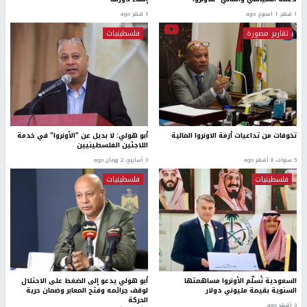
1 شهر، 1 اسبوع. ago
1 شهر ago
تقارير مصورة
فلسطينيات
تخوفات من تداعيات أزمة الاونروا المالية
أبو هولي: لا بديل عن "الأونروا" في خدمة
اللاجئين الفلسطينيين
5 سنوات، 8 أشهر ago
3 أسابيع، 2 يومان ago
فلسطينيات
فلسطينيات
السعودية تُسلّم الأونروا مساهمتها
أبو هولي يدعو إلى الضغط على الاحتلال
السنوية بقيمة مليوني دولار
لوقف جرائمه وفتح المعابر وضمان حرية
الحركة
3 أشهر ago