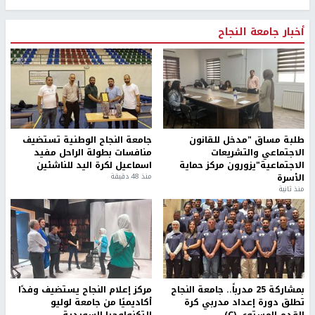
أخبار جامعة النجاح
طلبة مساق "مدخل للقانون
جامعة النجاح الوطنية تستضيف
الاجتماعي والتشريعات
منافسات بطولة الراحل مفيد
الاجتماعية"يزورون مركز حماية
اسماعيل لكرة اليد للناشئين
الأسرة
منذ 48 دقيقة
منذ ثانية
بمشاركة 25 مدرباً.. جامعة النجاح
مركز إعلام النجاح يستضيف وفدًا
تطلق دورة إعداد مدربي كرة
أكاديميًا من جامعة لوليو
القدم المستوى (C)
للتكنولوجيا السويدية