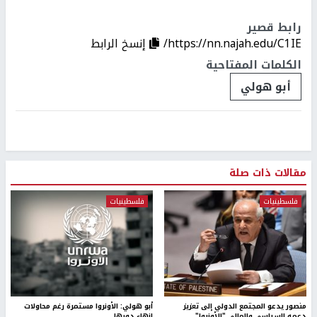
رابط قصير
https://nn.najah.edu/C1IE/
إنسخ الرابط
الكلمات المفتاحية
أبو هولي
مقالات ذات صلة
فلسطينيات
فلسطينيات
منصور يدعو المجتمع الدولي إلى تعزيز
أبو هولي: الأونروا مستمرة رغم محاولات
دعمه السياسي والمالي "للأونروا"
إنهاء دورها