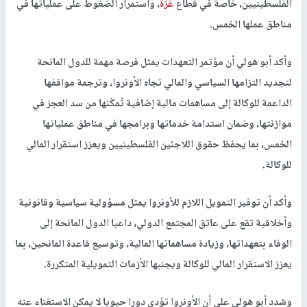
الفلسطينيين، خاصة في قطاع
غزة
، واستمرار الضغوط على عملياتها في
مناطق عملها الخمس.
وأكد أبو هولي أن مؤتمر التعهدات يمثل فرصة مهمة للدول المانحة
لتجديد التزامها السياسي والمالي تجاه الأونروا، وترجمة مواقفها
الداعمة للوكالة إلى مساهمات مالية إضافية تُمكّنها من سد العجز في
موازنتها، وضمان استدامة خدماتها وبرامجها في مناطق عملياتها
الخمس، بما يحفظ حقوق اللاجئين الفلسطينيين ويعزز استقرار المالي
للوكالة.
وأكد أن توفير التمويل اللازم للأونروا يمثل مسؤولية سياسية وقانونية
وأخلاقية تقع على عاتق المجتمع الدولي، داعيا الدول المانحة إلى
الوفاء بتعهداتها، وزيادة مساهماتها المالية، وتوسيع قاعدة المانحين، بما
يعزز الاستقرار المالي للوكالة ويجنبها الأزمات التمويلية المتكررة.
وشدد أبو هولي على أن الأونروا تؤدي دورا حيويا لا يمكن الاستغناء عنه