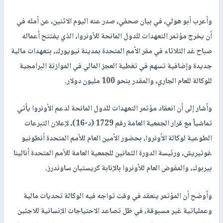
وأعرب أبو هولي، في بيان صحفي، صدر عنه اليوم الاثنين، عن أمله في
أن يخرج مؤتمر التعهدات للدول المانحة للأونروا، الذي يفتتح أعماله
صباح غد الثلاثاء في مقر الأمم المتحدة بمدينة نيويورك، بتعهدات مالية
جديدة وإضافية تسهم في تغطية العجز المالي في الموازنة البرامجية
للوكالة للعام الجاري، والمقدر بنحو 100 مليون دولار.
وأشار إلى أن انعقاد مؤتمر التعهدات للدول المانحة لدعم الأونروا يأتي
تماشياً مع قرار الجمعية العامة رقم 1729 (د-16)، لإعلان التبرعات
الطوعية لوكالة الأونروا، بحضور الأمين العام للأمم المتحدة أنطونيو
غوتيريش، ورئيسة الدورة الثمانين للجمعية العامة للأمم المتحدة أنالينا
بيربوك، والمفوض العام للأونروا بالإنابة كريستيان ساوندرز.
وأوضح أن المؤتمر ينعقد في وقت تواجه فيه الوكالة تحديات مالية
وعملياتية غير مسبوقة، في ظل تصاعد الاحتياجات الإنسانية للاجئين