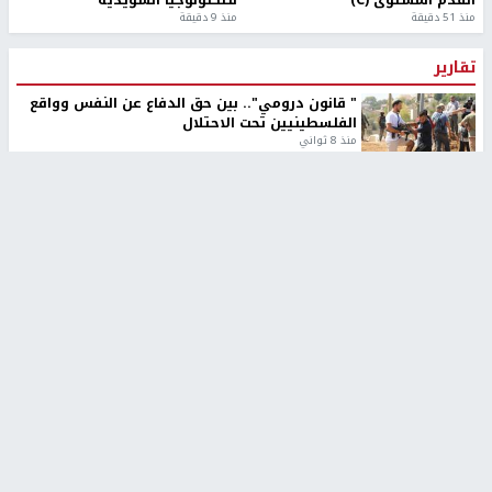
منذ 51 دقيقة
منذ 9 دقيقة
تقارير
" قانون درومي".. بين حق الدفاع عن النفس وواقع
الفلسطينيين تحت الاحتلال
منذ 8 ثواني
تقارير
شهداء بينهم أطفال في غزة.. والاحتلال يصعّد
غاراته ويمنح السكان دقائق للإخلاء
منذ 11 ثانية
تقارير
الإعلام العبري: "معركة مضيق هرمز تستهدف تثبيت
رواية سياسية"
منذ 9 ثواني
تقارير
تصريحات خاصة
تصريحات خاصة
تصريحات خاصة