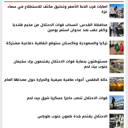
اصابات قرب الخط الأصفر وتحليق مكثف للاستطلاع في سماء
غزة
محافظة القدس: انسحاب قوات الاحتلال من مخيم قلنديا
وكفر عقب بعد عدوان استمر يومين
تركيا والسعودية وباكستان ستوقع اتفاقية دفاعية مشتركة
مستوطنون بحماية قوات الاحتلال يقتحمون برك سليمان
جنوب بيت لحم
حالة الطقس: أجواء صافية صيفية والحرارة حول معدلها العام
قوات الاحتلال تنصب حاجزا عسكريا شرق بيت لحم
الاحتلال يقتحم بلدة طمون جنوب طوباس