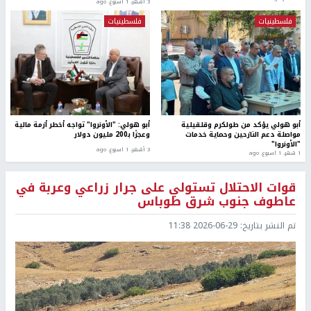
3 أشهر، 1 اسبوع. ago
فلسطينيات
فلسطينيات
أبو هولي يؤكد من طولكرم وقلقيلية
أبو هولي: "الأونروا" تواجه أخطر أزمة مالية
مواصلة دعم النازحين وحماية خدمات
وعجزًا بـ200 مليون دولار
"الأونروا"
3 أشهر، 1 اسبوع. ago
1 شهر، 1 اسبوع. ago
قوات الاحتلال تستولي على جرار زراعي وعربة في
عاطوف جنوب شرق طوباس
تم النشر بتاريخ:
2026-06-29 11:38