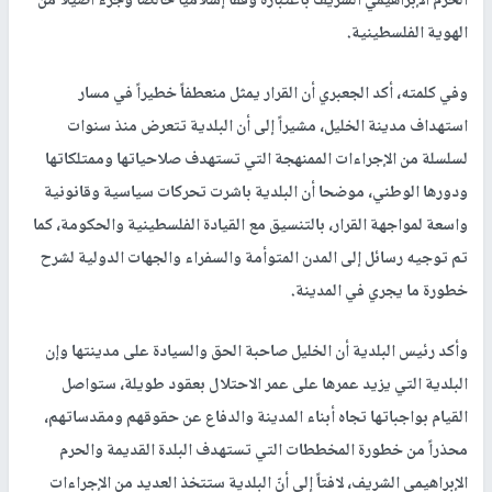
الحرم الإبراهيمي الشريف باعتباره وقفاً إسلامياً خالصاً وجزءً أصيلاً من
الهوية الفلسطينية.
وفي كلمته، أكد الجعبري أن القرار يمثل منعطفاً خطيراً في مسار
استهداف مدينة الخليل، مشيراً إلى أن البلدية تتعرض منذ سنوات
لسلسلة من الإجراءات الممنهجة التي تستهدف صلاحياتها وممتلكاتها
ودورها الوطني، موضحا أن البلدية باشرت تحركات سياسية وقانونية
واسعة لمواجهة القرار، بالتنسيق مع القيادة الفلسطينية والحكومة، كما
تم توجيه رسائل إلى المدن المتوأمة والسفراء والجهات الدولية لشرح
خطورة ما يجري في المدينة.
وأكد رئيس البلدية أن الخليل صاحبة الحق والسيادة على مدينتها وإن
البلدية التي يزيد عمرها على عمر الاحتلال بعقود طويلة، ستواصل
القيام بواجباتها تجاه أبناء المدينة والدفاع عن حقوقهم ومقدساتهم،
محذراً من خطورة المخططات التي تستهدف البلدة القديمة والحرم
الإبراهيمي الشريف، لافتاً إلى أنّ البلدية ستتخذ العديد من الإجراءات