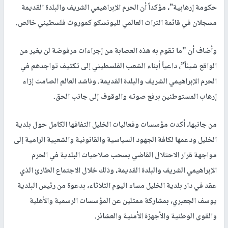
حكومة إرهابية”، مؤكداً أن الحرم الإبراهيمي الشريف والبلدة القديمة
مسجلان في قائمة التراث العالمي لليونسكو كموروث فلسطيني خالص.
وأضاف أن "ما تقوم به هذه العصابة من إجراءات مرفوضة لن يغير من
الواقع شيئاً”، داعياً أبناء الشعب الفلسطيني إلى تكثيف تواجدهم في
الحرم الإبراهيمي الشريف والبلدة القديمة. وناشد العالم الصامت إزاء
إرهاب المستوطنين برفع صوته والوقوف إلى جانب الحق.
من جانبها، أكدت مؤسسات وفعاليات الخليل التفافها الكامل حول بلدية
الخليل ودعمها لكافة الجهود السياسية والقانونية والشعبية الرامية إلى
مواجهة قرار الاحتلال القاضي بسحب صلاحيات البلدية في الحرم
الإبراهيمي الشريف والبلدة القديمة، وذلك خلال الاجتماع الطارئ الذي
عقد في دار بلدية الخليل مساء اليوم الثلاثاء، بدعوة من رئيس البلدية
يوسف الجعبري، بمشاركة ممثلين عن المؤسسات الرسمية والأهلية
والقوى الوطنية والأجهزة الأمنية والعشائر.