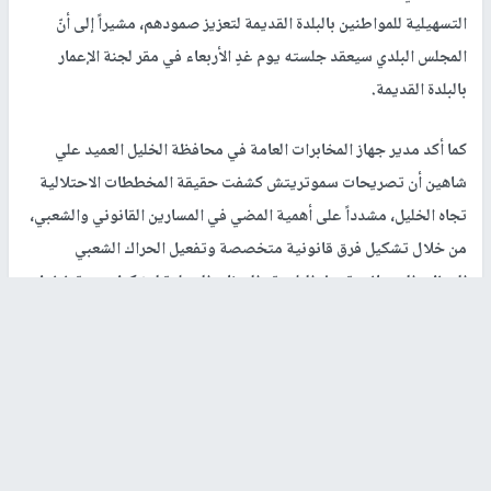
التسهيلية للمواطنين بالبلدة القديمة لتعزيز صمودهم، مشيراً إلى أنّ
المجلس البلدي سيعقد جلسته يوم غدٍ الأربعاء في مقر لجنة الإعمار
بالبلدة القديمة.
كما أكد مدير جهاز المخابرات العامة في محافظة الخليل العميد علي
شاهين أن تصريحات سموتريتش كشفت حقيقة المخططات الاحتلالية
تجاه الخليل، مشدداً على أهمية المضي في المسارين القانوني والشعبي،
من خلال تشكيل فرق قانونية متخصصة وتفعيل الحراك الشعبي
المنظم، إلى جانب تحرك البلدية والهيئات المحلية لتشكيل جبهة ضغط
وطنية وعربية ودولية دفاعاً عن الحرم الإبراهيمي الشريف والبلدة
القديمة وصلاحيات بلدية الخليل.
ودعا المجتمعون الحكومة لعقد اجتماع لها في دار بلدية الخليل، تأكيداً
على دعم صمود المدينة وتعزيز حضورها على المستويين السياسي
والرسمي، وعقد اجتماع عاجل لكافة الهيئات المحلية والبلديات في