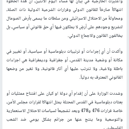
واعتبرت الخارجية في بيان لها مساء اليوم الاثنين، أن هذه الخطوة
انتهاكاً صارخاً للقانون الدولي وقرارات الشرعية الدولية ذات الصلة،
ومحاولةً من الاحتلال الاسرائيلي ومن سلطات ما يسمى بأرض الصومال
لتشريع وجودهم على أرضٍ لا يملكون فيها أي حق قانوني أو سياسي، بل
يخالفون القانون والاجماع الدولي
.
وأكدت أن أي إجراءات أو ترتيبات دبلوماسية أو سياسية، أو تغيير في
مكانة أو وضعية مدينة القدس، أو جغرافية وديمغرافية هي اجراءات
باطلة ولاغية، ولا تترتب عليها أي آثار قانونية، ولا تغير من وضعها
القانوني المعترف به دولياً
.
وشددت الوزارة على أن إقدام أي دولة او كيان على افتتاح ممثليات أو
بعثات دبلوماسية في القدس المحتلة يمثل انتهاكا لقرارات مجلس الأمن،
خاصة قرارات 476 و478 ويعد تشجيعاً لسياسات الاحتلال الاستعمارية
والتوسعية وما ينتج عنها من جرائم بشكل يومي ضد الشعب
الفلسطيني،