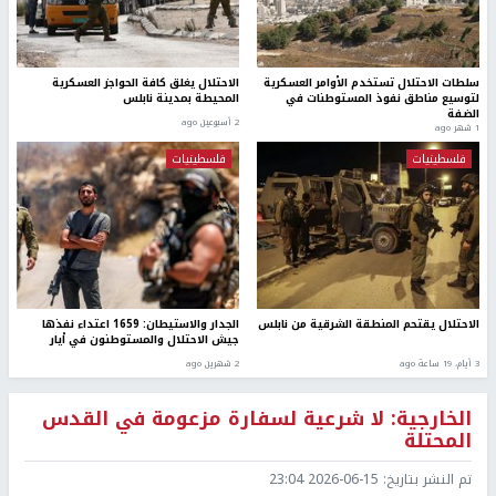
سلطات الاحتلال تستخدم الأوامر العسكرية
الاحتلال يغلق كافة الحواجز العسكرية
لتوسيع مناطق نفوذ المستوطنات في
المحيطة بمدينة نابلس
الضفة
2 أسبوعين ago
1 شهر ago
فلسطينيات
فلسطينيات
الاحتلال يقتحم المنطقة الشرقية من نابلس
الجدار والاستيطان: 1659 اعتداء نفذها
جيش الاحتلال والمستوطنون في أيار
3 أيام، 19 ساعة ago
2 شهرين ago
الخارجية: لا شرعية لسفارة مزعومة في القدس
المحتلة
تم النشر بتاريخ:
2026-06-15 23:04