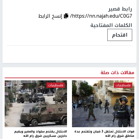
رابط قصير
https://nn.najah.edu/C0G7/
إنسخ الرابط
الكلمات المفتاحية
اقتحام
مقالات ذات صلة
فلسطينيات
فلسطينيات
قوات الاحتلال تعتقل 3 شبان وتقتحم عدة
الاحتلال يقتحم سلواد والمغير ويقيم
مناطق شرق رام الله
حاجزين عسكريين شرق رام الله