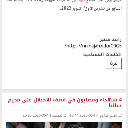
الإسرائيلي على قطاع
غزة
إلى 72,996 شهيداً و173,246 إصابة منذ
السابع من تشرين الأول/ أكتوبر 2023.
رابط قصير
https://nn.najah.edu/C0G5/
الكلمات المفتاحية
غزة
4 شهداء ومصابون في قصف للاحتلال على مخيم
جباليا
تم النشر بتاريخ:
2026-06-14 19:44
اخر تحديث:
2026-06-14 20:26