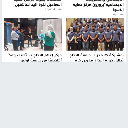
الاجتماعية"يزورون مركز حماية
اسماعيل لكرة اليد للناشئين
الأسرة
منذ 48 دقيقة
منذ ثانية
بمشاركة 25 مدرباً.. جامعة النجاح
مركز إعلام النجاح يستضيف وفدًا
تطلق دورة إعداد مدربي كرة
أكاديميًا من جامعة لوليو
القدم المستوى (C)
للتكنولوجيا السويدية
منذ 51 دقيقة
منذ 9 دقيقة
تقارير
" قانون درومي".. بين حق الدفاع عن النفس وواقع
الفلسطينيين تحت الاحتلال
منذ 8 ثواني
تقارير
شهداء بينهم أطفال في غزة.. والاحتلال يصعّد
غاراته ويمنح السكان دقائق للإخلاء
منذ 11 ثانية