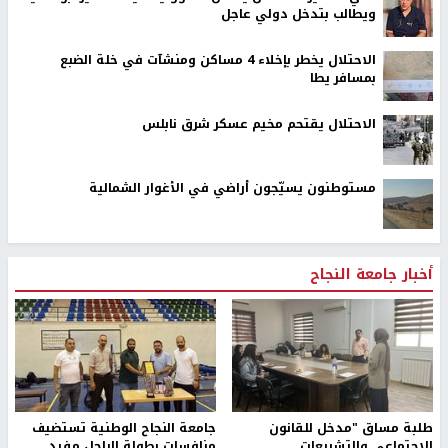
ويطالب بتدخل دولي عاجل
الاحتلال يخطر بإخلاء 4 مساكن ومنشآت في خلة الضبع
بمسافر يطا
الاحتلال يقتحم مخيم عسكر شرق نابلس
مستوطنون يسيّجون أراضي في الأغوار الشمالية
أخبار جامعة النجاح
طلبة مساق "مدخل للقانون
جامعة النجاح الوطنية تستضيف
الاجتماعي والتشريعات
منافسات بطولة الراحل مفيد