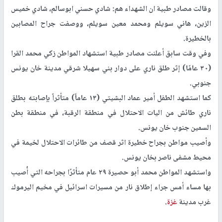
وقالت مصادر طبية ان الشهداء هم: شادي حسني ابوسالم، شادي خميس
الزين، هاني سويلم ومحمد معين سويلم، ووصفت جراح المصابين
بالخطيرة.
وفي وقت سابق أعلنت مصادر طبية استشهاد المواطن زكي محمد القرا
(٣٠ عامًا) إثر طلق ناري على دوار بني سهيلا شرقي مدينة خان يونس
جنوبي.
كما استشهد الطفل أمير عماد البشيتي (١٣ عاماً) متأثراً بإصابته بطلق
ناري طائش من اليات الاحتلال في منطقة الرقبة، في منطقة بطن
السمين جنوب خان يونس.
وأصيب مواطن بجراح خطيرة اثر قصف من طائرات الاحتلال لخيمة في
محيط مشفى ناصر بخان يونس.
واستشهد المواطن محمد أبو حصيرة ٢٩ عام متأثرًا بجراحه التي أُصيب
بها مساء أمس جراء إطلاق نار من مسيرات اسرائيل في مخيم اليرموك
غرب مدينة
غزة
.