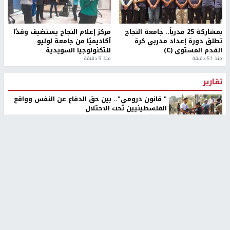
بمشاركة 25 مدرباً.. جامعة النجاح
مركز إعلام النجاح يستضيف وفدًا
تطلق دورة إعداد مدربي كرة
أكاديميًا من جامعة لوليو
القدم المستوى (C)
للتكنولوجيا السويدية
منذ 51 دقيقة
منذ 9 دقيقة
تقارير
" قانون درومي".. بين حق الدفاع عن النفس وواقع
الفلسطينيين تحت الاحتلال
منذ 8 ثواني
تقارير
شهداء بينهم أطفال في غزة.. والاحتلال يصعّد
غاراته ويمنح السكان دقائق للإخلاء
منذ 11 ثانية
تقارير
الإعلام العبري: "معركة مضيق هرمز تستهدف تثبيت
رواية سياسية"
منذ 9 ثواني
تقارير