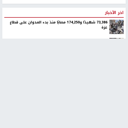
اخر الأخبار
73,386 شهيدًا و174,250 مصابًا منذ بدء العدوان على قطاع
غزة
الاحتلال يقتحم مدينة نابلس
مستوطنون يتلفون مزروعات في أراضي المغير بعد رعي
مواشيهم
جيش الاحتلال يواصل نسف المنازل واستهداف خيام النازحين
في قطاع غزة
الاحتلال يستولي على منزل في عرابة جنوب جنين ويحوّله
إلى ثكنة عسكرية
وول ستريت جورنال: تفاهمات هرمز تمنح إيران نفوذًا فعليًا
على المضيق