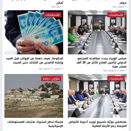
دولار
أمكن
2 شهرين ago
1 شهر ago
فلسطينيات
فلسطينيات
مجلس الوزراء يجدد مطالبته المجتمع
الحكومة: صرف دفعة من الرواتب قبل العيد
الدولي لتأمين العلاج لأكثر من 20 ألف
وإجازة الأضحى من الثلاثاء حتى السبت
مصاب بغزة
2 شهرين، 3 أسابيع ago
1 شهر، 2 أسبوعين ago
فلسطينيات
شؤون دولية
مصطفى يوجّه بتسريع توريد أدوية الأمراض
بلجيكا تحظر استيراد منتجات المستوطنات
المزمنة رغم الأزمة المالية
الإسرائيلية