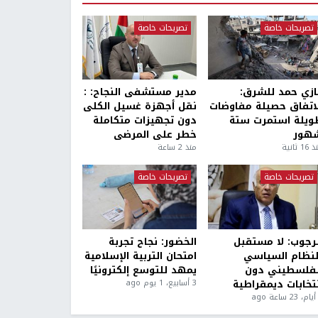
تصريحات خاصة
تصريحات خاصة
ازي حمد للشرق:
مدير مستشفى النجاح: :
لاتفاق حصيلة مفاوضات
نقل أجهزة غسيل الكلى
ويلة استمرت ستة
دون تجهيزات متكاملة
هور
خطر على المرضى
1 ثانية
منذ 2 ساعة
تصريحات خاصة
تصريحات خاصة
لرجوب: لا مستقبل
الخضور: نجاح تجربة
لنظام السياسي
امتحان التربية الإسلامية
لفلسطيني دون
يمهد للتوسع إلكترونيًا
نتخابات ديمقراطية
3 أسابيع، 1 يوم ago