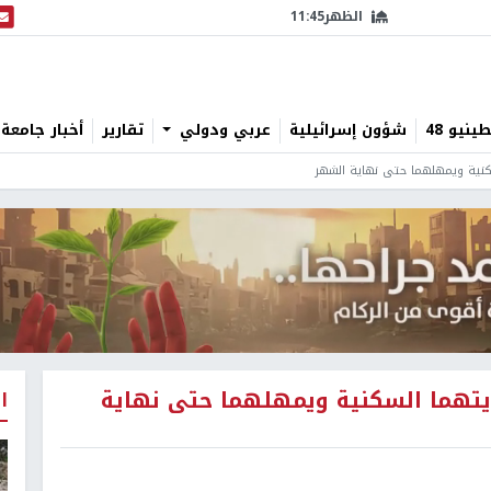
الظهر
11:45
البث
نيو 48
شؤون إسرائيلية
عربي ودولي
تقارير
أخبار جامعة 
سكنية ويمهلهما حتى نهاية الشهر
ايتهما السكنية ويمهلهما حتى نهاية
ا