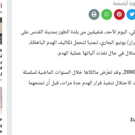
رة أرشيفية
أ
ي، اليوم الأحد، شقيقين من بلدة الطور بمدينة القدس على
تهما السكينة ذاتيا، وأمهلتهما حتى 26 حزيران/ يونيو الجاري، تجنبا لتحمل تكاليف الهدم الباهظة،
ج
تلال في حال نفذت آلياتها عملية الهدم.
ت
ب
ا
وأوضحت محافظة القدس، أن البناية تعود إلى عام 2000، وقد تعرّض مالكاها خلال السنوات الماضية لسلسلة
ل
منذ 8
 الاحتلال تنفيذ قرار الهدم عدة مرات، قبل أن تمنحهما
ط
مر
ي
م