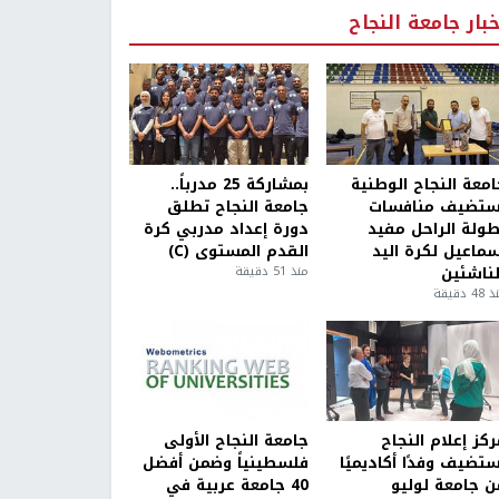
خبار جامعة النجاح
امعة النجاح الوطنية
بمشاركة 25 مدرباً..
ستضيف منافسات
جامعة النجاح تطلق
طولة الراحل مفيد
دورة إعداد مدربي كرة
سماعيل لكرة اليد
القدم المستوى (C)
لناشئين
منذ 51 دقيقة
4 دقيقة
كز إعلام النجاح
جامعة النجاح الأولى
ستضيف وفدًا أكاديميًا
فلسطينياً وضمن أفضل
ن جامعة لوليو
40 جامعة عربية في