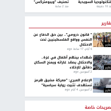
لتكنولوجيا السويدية
تصنيف "ويبومتركس"
1 دقيقة
منذ 2 ساعة
قارير
" قانون درومي".. بين حق الدفاع عن
النفس وواقع الفلسطينيين تحت
الاحتلال
قارير
6 أيام، 17 ساعة ago
شهداء بينهم أطفال في غزة..
والاحتلال يصعّد غاراته ويمنح السكان
دقائق للإخلاء
قارير
2 أسبوعين ago
الإعلام العبري: "معركة مضيق هرمز
تستهدف تثبيت رواية سياسية"
2 أسبوعين، 4 أيام ago
قارير
صريحات خاصة