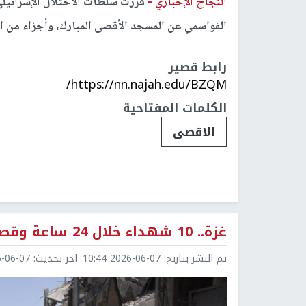
النجاح الإخباري -
قررت سلطات الاحتلال الإسرائيل
القواسمي عن المسجد الأقصى المبارك، وأجزاء من الب
رابط قصير
https://nn.najah.edu/BZQM/
الكلمات المفتاحية
الاقصى
غزة.. 10 شهداء خلال 24 ساعة وقصف منزلين بخان يونس والمغازي
تم النشر بتاريخ:
2026-06-07 10:44
اخر تحديث:
6-07 10:44