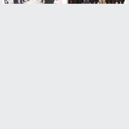
بمشاركة 25 مدرباً.. جامعة النجاح
مركز إعلام النجاح يستضيف وفدًا
تطلق دورة إعداد مدربي كرة
أكاديميًا من جامعة لوليو
القدم المستوى (C)
للتكنولوجيا السويدية
منذ 51 دقيقة
منذ 9 دقيقة
تقارير
" قانون درومي".. بين حق الدفاع عن النفس وواقع
الفلسطينيين تحت الاحتلال
منذ 8 ثواني
تقارير
شهداء بينهم أطفال في غزة.. والاحتلال يصعّد
غاراته ويمنح السكان دقائق للإخلاء
منذ 11 ثانية
تقارير
الإعلام العبري: "معركة مضيق هرمز تستهدف تثبيت
رواية سياسية"
منذ 9 ثواني
تقارير
تصريحات خاصة