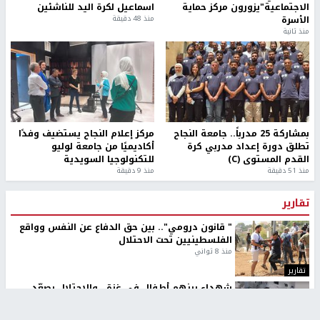
الاجتماعية"يزورون مركز حماية
اسماعيل لكرة اليد للناشئين
الأسرة
منذ 48 دقيقة
منذ ثانية
بمشاركة 25 مدرباً.. جامعة النجاح
مركز إعلام النجاح يستضيف وفدًا
تطلق دورة إعداد مدربي كرة
أكاديميًا من جامعة لوليو
القدم المستوى (C)
للتكنولوجيا السويدية
منذ 51 دقيقة
منذ 9 دقيقة
تقارير
" قانون درومي".. بين حق الدفاع عن النفس وواقع
الفلسطينيين تحت الاحتلال
منذ 8 ثواني
تقارير
شهداء بينهم أطفال في غزة.. والاحتلال يصعّد
غاراته ويمنح السكان دقائق للإخلاء
منذ 11 ثانية