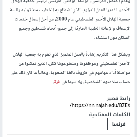
وقدم القنصل الفرنسي، الوسام الوطني الفرنسي لرئيس جمعية الهلال
الأحمر، تقديرا للعمل الدؤوب الذي اضطلع به الخطيب منذ توليه رئاسة
جمعية الهلال الأحمر الفلسطيني عام 2000، من أجل إيصال خدمات
الإسعاف والإغاثة الطبية الطارئة إلى جميع أنحاء فلسطين وجميع
السكان دون استثناء.
ويشكل هذا التكريم إشادةً بالعمل المتميز الذي تقوم به جمعية الهلال
الأحمر الفلسطيني وموظفوها ومتطوعوها ككل، الذين تمكنوا من
مواصلة أداء مهامهم في ظروف بالغة الصعوبة، وغالباً ما كان ذلك على
حساب سلامتهم الشخصية، ولا سيما في
غزة
.
رابط قصير
https://nn.najah.edu/BZEX/
الكلمات المفتاحية
فرنسا