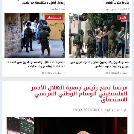
مادما جنوب نابلس
إحراق أراضٍ ومهاجمة مواطنين
2 شهرين، 1 اسبوع. ago
منذ 6 ساعة
نابلس
فلسطينيات
مستوطنون يهاجمون منازل المواطنين في
تصعيد الاحتلال والمستوطنين في الضفة:
بورين وجالود جنوب نابلس
اعتقالات وهدم واعتداءات
1 شهر، 2 أسبوعين ago
1 اسبوع.، 2 يومان ago
فرنسا تمنح رئيس جمعية الهلال الأحمر
الفلسطيني الوسام الوطني الفرنسي
للاستحقاق
تم النشر بتاريخ:
2026-06-02 16:32