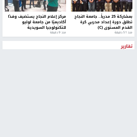
بمشاركة 25 مدرباً.. جامعة النجاح
مركز إعلام النجاح يستضيف وفدًا
تطلق دورة إعداد مدربي كرة
أكاديميًا من جامعة لوليو
القدم المستوى (C)
للتكنولوجيا السويدية
منذ 51 دقيقة
منذ 9 دقيقة
تقارير
" قانون درومي".. بين حق الدفاع عن النفس وواقع
الفلسطينيين تحت الاحتلال
منذ 8 ثواني
تقارير
شهداء بينهم أطفال في غزة.. والاحتلال يصعّد
غاراته ويمنح السكان دقائق للإخلاء
منذ 11 ثانية
تقارير
الإعلام العبري: "معركة مضيق هرمز تستهدف تثبيت
رواية سياسية"
منذ 9 ثواني
تقارير