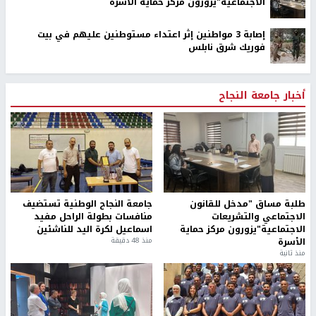
الاجتماعية"يزورون مركز حماية الأسرة
إصابة 3 مواطنين إثر اعتداء مستوطنين عليهم في بيت
فوريك شرق نابلس
أخبار جامعة النجاح
طلبة مساق "مدخل للقانون
جامعة النجاح الوطنية تستضيف
الاجتماعي والتشريعات
منافسات بطولة الراحل مفيد
الاجتماعية"يزورون مركز حماية
اسماعيل لكرة اليد للناشئين
الأسرة
منذ 48 دقيقة
منذ ثانية