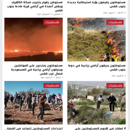
مستوطنون يقيمون بؤرة استيطانية جديدة
مستوطن يقوم يتخريب شبكة الكهرباء
جنوب نابلس
ويقص أعمدة في أراضي قرية مادما جنوب
نابلس
3 أشهر، 1 اسبوع. ago
2 شهرين، 2 أسبوعين ago
فلسطينيات
فلسطينيات
مستوطنون يحرقون أراضي زراعية في دوما
مستوطنون يعتدون على المواطنين
جنوب نابلس
ويحرقون أراضي زراعية في المسعودية
شمال غرب نابلس
2 شهرين ago
1 شهر، 3 أسابيع ago
فلسطينيات
فلسطينيات
4 إصابات في هجوم للمستوطنين على
اعتداءات المستوطنين تتصاعد في الضفة..