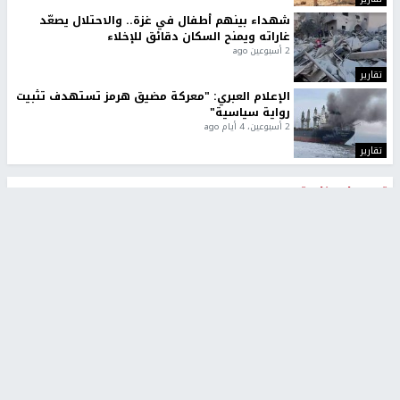
شهداء بينهم أطفال في غزة.. والاحتلال يصعّد
غاراته ويمنح السكان دقائق للإخلاء
2 أسبوعين ago
تقارير
الإعلام العبري: "معركة مضيق هرمز تستهدف تثبيت
رواية سياسية"
2 أسبوعين، 4 أيام ago
تقارير
تصريحات خاصة
تصريحات خاصة
تصريحات خاصة
غازي حمد للشرق: الاتفاق حصيلة
مدير مستشفى النجاح: : نقل
مفاوضات طويلة استمرت ستة
أجهزة غسيل الكلى دون تجهيزات
شهور
متكاملة خطر على المرضى
منذ 16 ثانية
منذ 2 ساعة