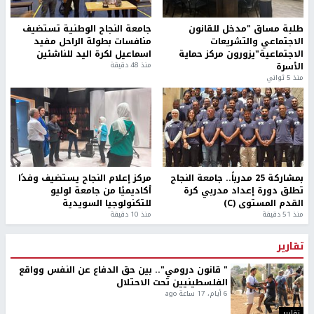
طلبة مساق "مدخل للقانون
جامعة النجاح الوطنية تستضيف
الاجتماعي والتشريعات
منافسات بطولة الراحل مفيد
الاجتماعية"يزورون مركز حماية
اسماعيل لكرة اليد للناشئين
الأسرة
منذ 48 دقيقة
منذ 5 ثواني
بمشاركة 25 مدرباً.. جامعة النجاح
مركز إعلام النجاح يستضيف وفدًا
تطلق دورة إعداد مدربي كرة
أكاديميًا من جامعة لوليو
القدم المستوى (C)
للتكنولوجيا السويدية
منذ 51 دقيقة
منذ 10 دقيقة
تقارير
" قانون درومي".. بين حق الدفاع عن النفس وواقع
الفلسطينيين تحت الاحتلال
6 أيام، 17 ساعة ago
تقارير