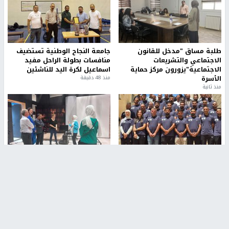
طلبة مساق "مدخل للقانون
جامعة النجاح الوطنية تستضيف
الاجتماعي والتشريعات
منافسات بطولة الراحل مفيد
الاجتماعية"يزورون مركز حماية
اسماعيل لكرة اليد للناشئين
الأسرة
منذ 48 دقيقة
منذ ثانية
بمشاركة 25 مدرباً.. جامعة النجاح
مركز إعلام النجاح يستضيف وفدًا
تطلق دورة إعداد مدربي كرة
أكاديميًا من جامعة لوليو
القدم المستوى (C)
للتكنولوجيا السويدية
منذ 51 دقيقة
منذ 9 دقيقة
تقارير
" قانون درومي".. بين حق الدفاع عن النفس وواقع