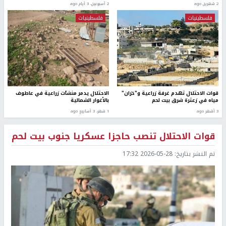
2 شهرين ago
2 أسبوعين، 3 أيام ago
فلسطينيات
فلسطينيات
قوات الاحتلال تهدم غرفة زراعية و"خزان"
الاحتلال يدمر منشآت زراعية في عاطوف
مياه في زعترة شرق بيت لحم
بالأغوار الشمالية
3 أشهر ago
1 شهر، 3 أسابيع ago
قوات الاحتلال تنصب حاجزا عسكريا جنوب بيت لحم
تم النشر بتاريخ:
2026-05-28 17:32