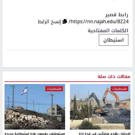
رابط قصير
https://nn.najah.edu/BZ24/
إنسخ الرابط
الكلمات المفتاحية
استيطان
مقالات ذات صلة
فلسطينيات
فلسطينيات
الاحتلال يهدم منشأتين قي بلدة اذنا
مستوطنون يقيمون بؤرة استيطانية جديدة