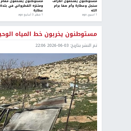
مستوطنون يقتحمون أطراف
مستوطنون يقتحمون مقام
سنجل وعطارة وأم صفا برام
ومتنزه القطرواني في بلدة
الله
عطارة
1 اسبوع. ago
1 شهر، 3 أسابيع ago
مستوطنون يخربون خط المياه الوحي
تم النشر بتاريخ:
2026-06-03 22:06