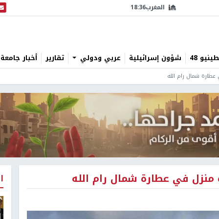
المغرب
18:36
البث
نيو 48
شؤون إسرائيلية
عربي ودولي
تقارير
أخبار جامعة 
عطارة شمال رام الله
منزل في عطارة شمال رام الله
ا