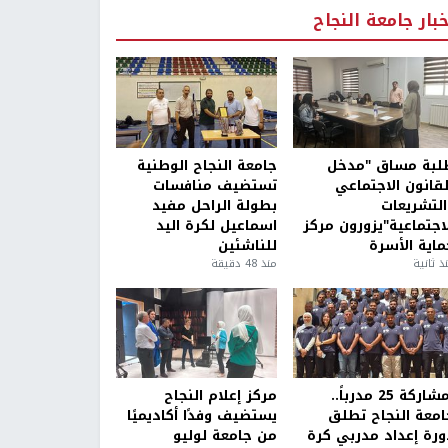
خبار جامعة النجاح
لبة مساق "مدخل
جامعة النجاح الوطنية
لقانون الاجتماعي
تستضيف منافسات
التشريعات
بطولة الراحل مفيد
لاجتماعية"يزورون مركز
اسماعيل لكرة اليد
ماية الأسرة
للناشئين
ذ ثانية
منذ 48 دقيقة
بمشاركة 25 مدرباً..
مركز إعلام النجاح
امعة النجاح تطلق
يستضيف وفدًا أكاديميًا
ورة إعداد مدربي كرة
من جامعة لوليو