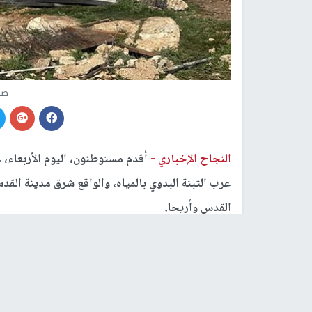
صو
النجاح الإخباري -
أقدم مستوطنون، اليوم الأربعاء، 
عرب التبنة البدوي بالمياه، والواقع شرق مدينة الق
القدس وأريحا.
وأفادت محافظة القدس، بأن الاعتداء أدى إلى حرمان
في ظل الظروف المعيشية الصعبة التي يواجهونها.