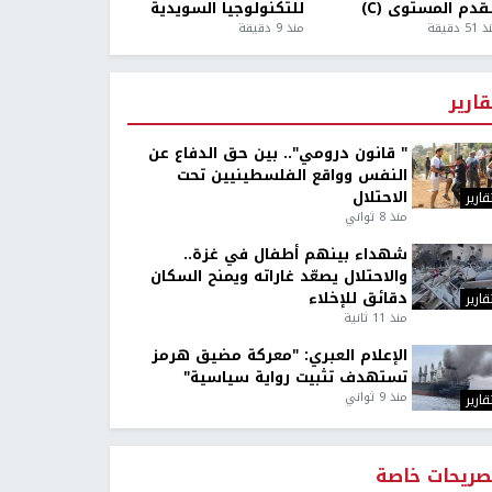
قدم المستوى (C)
للتكنولوجيا السويدية
5 دقيقة
منذ 9 دقيقة
قارير
" قانون درومي".. بين حق الدفاع عن
النفس وواقع الفلسطينيين تحت
الاحتلال
قارير
منذ 8 ثواني
شهداء بينهم أطفال في غزة..
والاحتلال يصعّد غاراته ويمنح السكان
دقائق للإخلاء
قارير
منذ 11 ثانية
الإعلام العبري: "معركة مضيق هرمز
تستهدف تثبيت رواية سياسية"
منذ 9 ثواني
قارير
صريحات خاصة