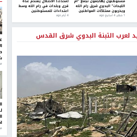
مستوطنون يهاجمون تجمع "أم
(محدث) الاحتلال يقتحم عدة
الليحات" البدوي شرق رام الله
قرى وبلدات في رام الله وسط
ويخربون ممتلكات المواطنين
اعتداءات للمستوطنين
1 شهر، 4 أسابيع ago
4 أيام ago
د لعرب التبنة البدوي شرق القدس
غ
ا
ط
ش
منذ 2
ا
ل
ا
ا
من