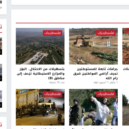
ال
منذ 1
ت
فلسطينيات
فلسطينيات
ت
ئات
جرافات تابعة للمستوطنين
بتسهيلات من الاحتلال.. البؤر
تجرف أراضي المواطنين شرق
والمزارع الاستيطانية تزحف إلى
ت
رام الله
مناطق (B)
1 شهر، 1 اسبوع. ago
منذ 16 دقيقة
فلسطينيات
فلسطينيات
ت
ت