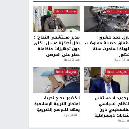
تصريحات خاصة
تصريحات خاصة
ازي حمد للشرق:
مدير مستشفى النجاح: :
لاتفاق حصيلة مفاوضات
نقل أجهزة غسيل الكلى
ويلة استمرت ستة
دون تجهيزات متكاملة
هور
خطر على المرضى
1 ثانية
منذ 2 ساعة
تصريحات خاصة
تصريحات خاصة
لرجوب: لا مستقبل
الخضور: نجاح تجربة
لنظام السياسي
امتحان التربية الإسلامية
لفلسطيني دون
يمهد للتوسع إلكترونيًا
نتخابات ديمقراطية
1 شهر ago
ذ ساعة