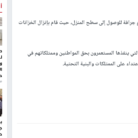
أ
رافة للوصول إلى سطح المنزل، حيث قام بإنزال الخزانات
ط
التي ينفذها المستعمرون بحق المواطنين وممتلكاتهم في
ل
و
عتداء على الممتلكات والبنية التحتية.
ا
ح
من
ج
د