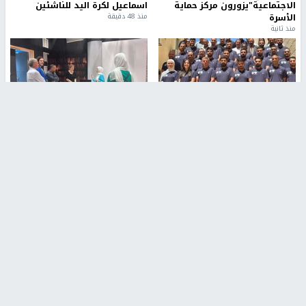
الاجتماعية"يزورون مركز حماية
اسماعيل لكرة اليد للناشئين
الأسرة
منذ 48 دقيقة
منذ ثانية
بمشاركة 25 مدرباً.. جامعة النجاح
مركز إعلام النجاح يستضيف وفدًا
تطلق دورة إعداد مدربي كرة
أكاديميًا من جامعة لوليو
القدم المستوى (C)
للتكنولوجيا السويدية
منذ 51 دقيقة
منذ 9 دقيقة
تقارير
" قانون درومي".. بين حق الدفاع عن النفس وواقع
الفلسطينيين تحت الاحتلال
منذ 8 ثواني
تقارير
شهداء بينهم أطفال في غزة.. والاحتلال يصعّد
غاراته ويمنح السكان دقائق للإخلاء
منذ 11 ثانية