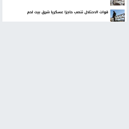
قوات الاحتلال تنصب حاجزا عسكريا شرق بيت لحم
أخبار جامعة النجاح
طلبة مساق "مدخل للقانون
جامعة النجاح الوطنية تستضيف
الاجتماعي والتشريعات
منافسات بطولة الراحل مفيد
الاجتماعية"يزورون مركز حماية
اسماعيل لكرة اليد للناشئين
الأسرة
منذ 48 دقيقة
منذ ثانية