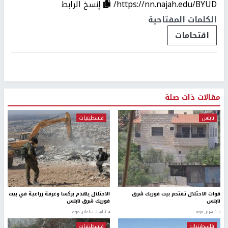
https://nn.najah.edu/BYUD/
إنسخ الرابط
الكلمات المفتاحية
اقتحامات
مقالات ذات صلة
نابلس
فلسطينيات
قوات الاحتلال تقتحم بيت فوريك شرق
الاحتلال يهدم بركسا وغرفة زراعية في بيت
نابلس
فوريك شرق نابلس
2 شهرين ago
4 أيام، 2 ساعتين ago
فلسطينيات
فلسطينيات