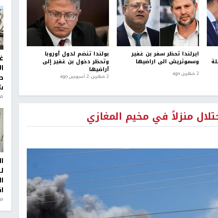
ايرلندا تحظر سفر بن غفير
بولندا تنضم لدول أوروبا
غ
لة
وسموتريش الى اراضيها
وتحظر دخول بن غفير إلى
ا
أراضيها
2 شهرين ago
ط
2 شهرين، 2 أسبوعين ago
ش
منذ 2
لال منزلاً في مخيم المغازي
ا
ل
ا
ا
من