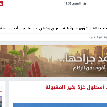
المغرب
18:35
البث
نيو 48
شؤون إسرائيلية
عربي ودولي
تقارير
أخبار جامعة 
ة بغير المقبولة
 أسطول غزة بغير المقبولة
ا