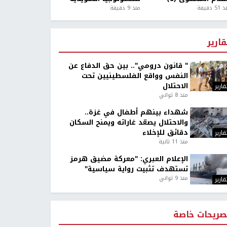
5 دقيقة
منذ 9 دقيقة
قارير
" قانون درومي".. بين حق الدفاع عن
النفس وواقع الفلسطينيين تحت
الاحتلال
قارير
منذ 8 ثواني
شهداء بينهم أطفال في غزة..
والاحتلال يصعّد غاراته ويمنح السكان
دقائق للإخلاء
قارير
منذ 11 ثانية
الإعلام العبري: "معركة مضيق هرمز
تستهدف تثبيت رواية سياسية"
منذ 9 ثواني
قارير
صريحات خاصة