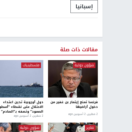
إسبانيا
مقالات ذات صلة
شؤون دولية
فلسطينيات
فرنسا تمنع إيتمار بن غفير من
دول أوروبية تدين اعتداء
دخول أراضيها
الاحتلال على نشطاء “أسطو
الصمود” وتصفه بـ”الصادم”
2 شهرين، 2 أسبوعين ago
2 شهرين، 2 أسبوعين ago
تقارير
شؤون دولية