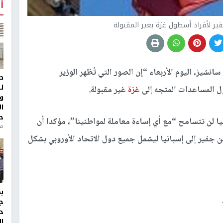
أ
ير لأفراد أسطول غزة بغير المقبولة
انشيز، اليوم الأربعاء “إن الصور التي تُظهر الوزير
ط
ل
ول المساعدات المتجه إلى
غزة
غير مقبولة.
و
ا
ح
لن تتسامح “مع أي إساءة معاملة لمواطنينا”، مؤكدا أن
من
ير إلى إسبانيا ليشمل جميع دول الاتحاد الأوروبي بشكل
ج
د
ال