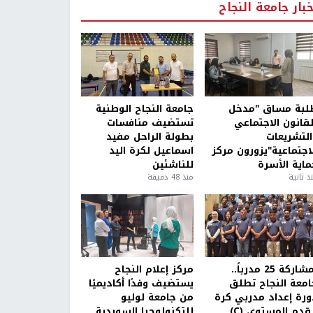
خبار جامعة النجاح
لبة مساق "مدخل
جامعة النجاح الوطنية
لقانون الاجتماعي
تستضيف منافسات
التشريعات
بطولة الراحل مفيد
لاجتماعية"يزورون مركز
اسماعيل لكرة اليد
ماية الأسرة
للناشئين
ذ ثانية
منذ 48 دقيقة
بمشاركة 25 مدرباً..
مركز إعلام النجاح
امعة النجاح تطلق
يستضيف وفدًا أكاديميًا
ورة إعداد مدربي كرة
من جامعة لوليو
قدم المستوى (C)
للتكنولوجيا السويدية