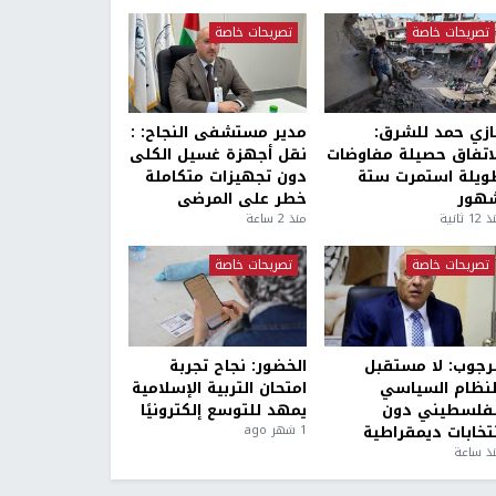
تصريحات خاصة
تصريحات خاصة
ازي حمد للشرق:
مدير مستشفى النجاح: :
لاتفاق حصيلة مفاوضات
نقل أجهزة غسيل الكلى
ويلة استمرت ستة
دون تجهيزات متكاملة
هور
خطر على المرضى
1 ثانية
منذ 2 ساعة
تصريحات خاصة
تصريحات خاصة
لرجوب: لا مستقبل
الخضور: نجاح تجربة
لنظام السياسي
امتحان التربية الإسلامية
لفلسطيني دون
يمهد للتوسع إلكترونيًا
نتخابات ديمقراطية
1 شهر ago
ذ ساعة