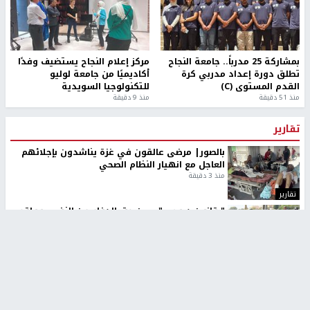
بمشاركة 25 مدرباً.. جامعة النجاح
مركز إعلام النجاح يستضيف وفدًا
تطلق دورة إعداد مدربي كرة
أكاديميًا من جامعة لوليو
القدم المستوى (C)
للتكنولوجيا السويدية
منذ 51 دقيقة
منذ 9 دقيقة
تقارير
بالصور| مرضى عالقون في غزة يناشدون بإجلائهم
العاجل مع انهيار النظام الصحي
منذ 3 دقيقة
تقارير
" قانون درومي".. بين حق الدفاع عن النفس وواقع
الفلسطينيين تحت الاحتلال
منذ 8 ثواني
تقارير
شهداء بينهم أطفال في غزة.. والاحتلال يصعّد
غاراته ويمنح السكان دقائق للإخلاء
منذ 11 ثانية