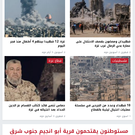
شهيدان ومصابون بقصف الاحتلال على
غزة: 12 شهيدا بينهم 4 أطفال منذ فجر
عمارة بحي الرمال غرب غزة
اليوم
2 شهرين، 2 أسبوعين ago
2 أسبوعين، 5 أيام ago
فلسطينيات
قطاع غزة
10 شهداء وعدد من الجرحى في سلسلة
حماس تنعى قائد كتائب القسام عز الدين
عمليات اغتيال ليلية بالقطاع
الحداد بعد اغتياله في غزة
1 اسبوع. ago
2 شهرين، 3 أسابيع ago
مستوطنون يقتحمون قرية أبو انجيم جنوب شرق