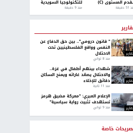
قدم المستوى (C)
للتكنولوجيا السويدية
5 دقيقة
منذ 9 دقيقة
قارير
" قانون درومي".. بين حق الدفاع عن
النفس وواقع الفلسطينيين تحت
الاحتلال
قارير
منذ 8 ثواني
شهداء بينهم أطفال في غزة..
والاحتلال يصعّد غاراته ويمنح السكان
دقائق للإخلاء
قارير
منذ 11 ثانية
الإعلام العبري: "معركة مضيق هرمز
تستهدف تثبيت رواية سياسية"
منذ 9 ثواني
قارير
صريحات خاصة