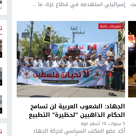
ال
فت
إسرائيلي استهدفه في قطاع غزة، ما ...
منذ 1
تصريحات خاصة
ت
ت
ت
الجهاد: الشعوب العربية لن تسامح
ت
الحكام الذاهبين "لحظيرة" التطبيع
5 سنوات، 10 أشهر ago
أكد عضو المكتب السياسي لحركة الجهاد
ت