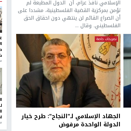
الإسلامي نافذ عزام، أن الدول المطبعة لم
تؤمن بمركزية القضية الفلسطينية، مشددا على
أن الصراع القائم لن ينتهي دون احقاق الحق
الفلسطيني. وقال ...
غ
تصريحات خاصة
ا
ط
ش
منذ 2
ا
ل
ا
الجهاد الإسلامي لـ"النجاح": طرح خيار
ا
الدولة الواحدة مرفوض
من