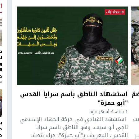
أ
فلسطينيات
ط
ل
و
ا
ح
من
مّ
استشهاد الناطق باسم سرايا القدس
"أبو حمزة"
1 سنة، 4 أشهر ago
يت
استشهد القيادي في حركة الجهاد الإسلامي
ناجي أبو سيف، وهو الناطق باسم سرايا
ج
ر
القدس، المعروف بـ"أبو حمزة"، جراء قصف
د