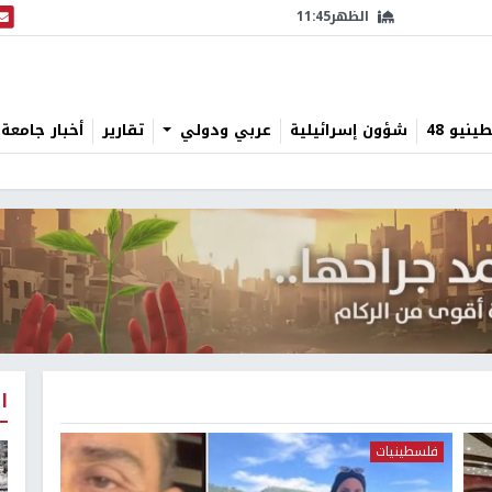
الظهر
11:45
البث
نيو 48
شؤون إسرائيلية
عربي ودولي
تقارير
أخبار جامعة 
ا
فلسطينيات