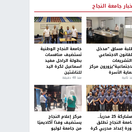
خبار جامعة النجاح
لبة مساق "مدخل
جامعة النجاح الوطنية
لقانون الاجتماعي
تستضيف منافسات
التشريعات
بطولة الراحل مفيد
لاجتماعية"يزورون مركز
اسماعيل لكرة اليد
ماية الأسرة
للناشئين
ذ ثانية
منذ 48 دقيقة
بمشاركة 25 مدرباً..
مركز إعلام النجاح
امعة النجاح تطلق
يستضيف وفدًا أكاديميًا
ورة إعداد مدربي كرة
من جامعة لوليو