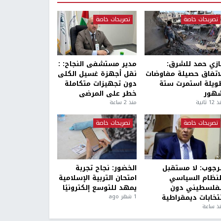
تصريحات خاصة
تصريحات خاصة
ازي حمد للشرق:
مدير مستشفى النجاح: :
لاتفاق حصيلة مفاوضات
نقل أجهزة غسيل الكلى
ويلة استمرت ستة
دون تجهيزات متكاملة
هور
خطر على المرضى
1 ثانية
منذ 2 ساعة
تصريحات خاصة
تصريحات خاصة
لرجوب: لا مستقبل
الخضور: نجاح تجربة
لنظام السياسي
امتحان التربية الإسلامية
لفلسطيني دون
يمهد للتوسع إلكترونيًا
نتخابات ديمقراطية
1 شهر ago
ذ ساعة