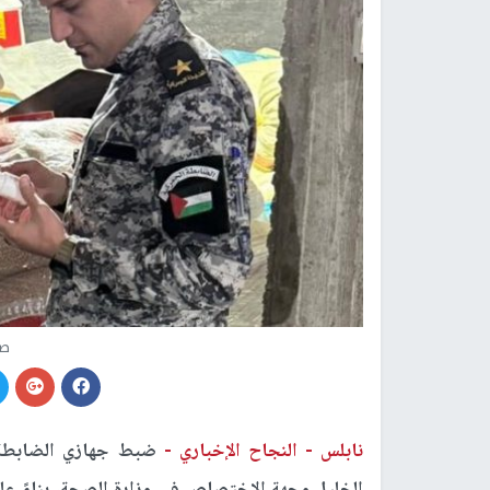
صو
نابلس -
النجاح الإخباري -
ضبط جهازي الضابطة ا