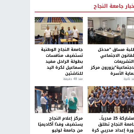
خبار جامعة النجاح
لبة مساق "مدخل
جامعة النجاح الوطنية
لقانون الاجتماعي
تستضيف منافسات
التشريعات
بطولة الراحل مفيد
لاجتماعية"يزورون مركز
اسماعيل لكرة اليد
ماية الأسرة
للناشئين
ذ ثانية
منذ 48 دقيقة
بمشاركة 25 مدرباً..
مركز إعلام النجاح
امعة النجاح تطلق
يستضيف وفدًا أكاديميًا
ورة إعداد مدربي كرة
من جامعة لوليو