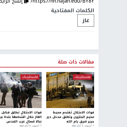
https://nn.najah.edu/BY8Y/
إنسخ الرابط
الكلمات المفتاحية
غاز
مقالات ذات صلة
فلسطينيات
فلسطينيات
قوات الاحتلال تقتحم محيط
قوات الاحتلال تطلق قنابل
مخيم الجلزون وتغلق مدخل دير
الغاز خلال اقتحامها بلدة بير
جرير شرق رام الله
نبالا شمال غرب القدس
1 اسبوع.، 3 أيام ago
1 اسبوع.، 6 أيام ago