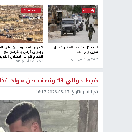
رام الله
فلسطينيات
الاحتلال يقتحم المغير شمال
هجوم للمستوطنين على الم
شرق رام الله
وإحراق أراضٍ بالتزامن مع
اقتحام قوات الاحتلال القرية
2 شهرين، 1 اسبوع. ago
2 شهرين، 3 أسابيع ago
ضبط حوالي 13 ونصف طن مواد غذائية منتهية الصلاحية جنوب الخليل
تم النشر بتاريخ:
2026-05-17 16:17