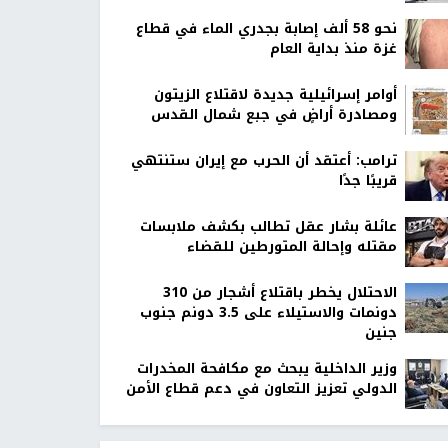
نحو 58 ألف إصابة بجدري الماء في قطاع
غزة منذ بداية العام
أوامر إسرائيلية جديدة لاقتلاع الزيتون
ومصادرة أراضٍ في جبع شمال القدس
ترامب: أعتقد أن الحرب مع إيران ستنتهي
قريبًا جدًا
عائلة بشار عقل تطالب بكشف ملابسات
مقتله وإحالة المتورطين للقضاء
الاحتلال يخطر باقتلاع أشجار من 310
دونمات والاستيلاء على 3.5 دونم جنوب
جنين
وزير الداخلية يبحث مع مكافحة المخدرات
الدولي تعزيز التعاون في دعم قطاع الأمن