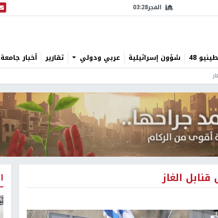
الفجر
03:28
البث
نيو 48
شؤون إسرائيلية
عربي ودولي
تقارير
أخبار جامعة 
از
قنابل الغاز
ا