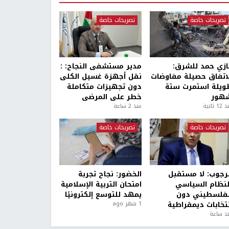
تصريحات خاصة
تصريحات خاصة
ازي حمد للشرق:
مدير مستشفى النجاح: :
لاتفاق حصيلة مفاوضات
نقل أجهزة غسيل الكلى
ويلة استمرت ستة
دون تجهيزات متكاملة
هور
خطر على المرضى
1 ثانية
منذ 2 ساعة
تصريحات خاصة
تصريحات خاصة
لرجوب: لا مستقبل
الخضور: نجاح تجربة
لنظام السياسي
امتحان التربية الإسلامية
لفلسطيني دون
يمهد للتوسع إلكترونيًا
نتخابات ديمقراطية
1 شهر ago
ذ ساعة