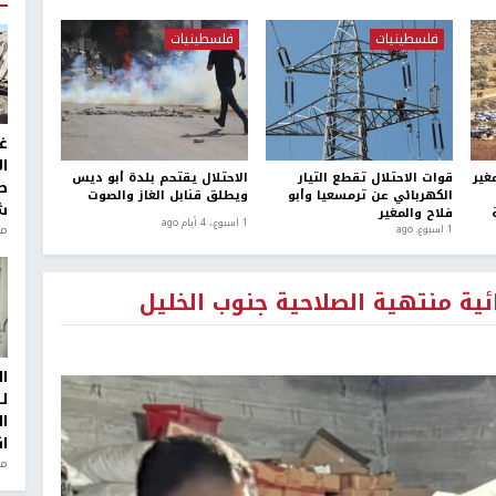
فلسطينيات
فلسطينيات
غ
ا
غير
قوات الاحتلال تقطع التيار
الاحتلال يقتحم بلدة أبو ديس
ط
الكهربائي عن ترمسعيا وأبو
ويطلق قنابل الغاز والصوت
ش
فلاح والمغير
1 اسبوع.، 4 أيام ago
منذ 2
1 اسبوع. ago
ا
ل
ا
ا
من