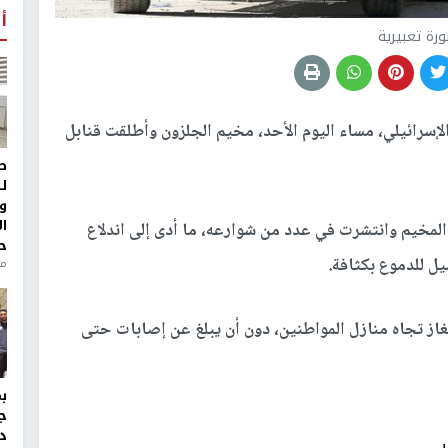
أ
رة تعبيرية
إسرائيلي، مساء اليوم الأحد، مخيم الجلزون وأطلقت قنابل
ط
ل
و
ا
لمخيم وانتشرت في عدد من شوارعه، ما أدى إلى اندلاع
ح
يل للدموع بكثافة.
من
غاز تجاه منازل المواطنين، دون أن يبلغ عن إصابات حتى
ج
د