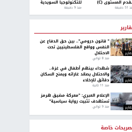
قدم المستوى (C)
للتكنولوجيا السويدية
5 دقيقة
منذ 9 دقيقة
قارير
" قانون درومي".. بين حق الدفاع عن
النفس وواقع الفلسطينيين تحت
الاحتلال
قارير
منذ 8 ثواني
شهداء بينهم أطفال في غزة..
والاحتلال يصعّد غاراته ويمنح السكان
دقائق للإخلاء
قارير
منذ 11 ثانية
الإعلام العبري: "معركة مضيق هرمز
تستهدف تثبيت رواية سياسية"
منذ 9 ثواني
قارير
صريحات خاصة