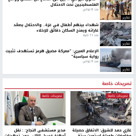
الفلسطينيين تحت الاحتلال
منذ 8 ثواني
تقارير
شهداء بينهم أطفال في غزة.. والاحتلال يصعّد
غاراته ويمنح السكان دقائق للإخلاء
منذ 11 ثانية
تقارير
الإعلام العبري: "معركة مضيق هرمز تستهدف تثبيت
رواية سياسية"
منذ 9 ثواني
تقارير
تصريحات خاصة
تصريحات خاصة
تصريحات خاصة
غازي حمد للشرق: الاتفاق حصيلة
مدير مستشفى النجاح: : نقل
مفاوضات طويلة استمرت ستة
أجهزة غسيل الكلى دون تجهيزات