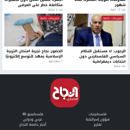
شهور
متكاملة خطر على المرضى
منذ 12 ثانية
منذ 2 ساعة
تصريحات خاصة
تصريحات خاصة
الرجوب: لا مستقبل للنظام
الخضور: نجاح تجربة امتحان التربية
السياسي الفلسطيني دون
الإسلامية يمهد للتوسع إلكترونيًا
انتخابات ديمقراطية
1 شهر ago
منذ ساعة
فلسطينيات
فلسطينيو 48
شؤون إسرائيلية
عربي ودولي
تقارير
أخبار جامعة النجاح