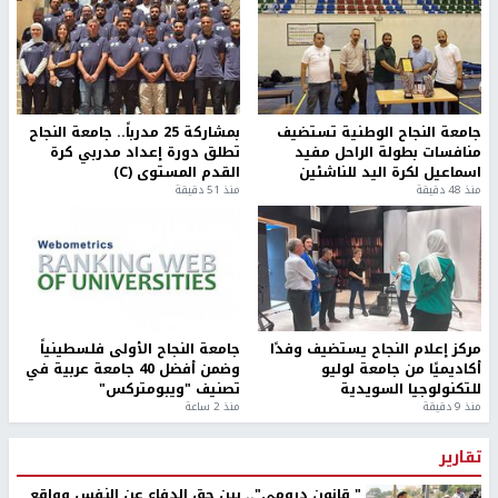
جامعة النجاح الوطنية تستضيف
بمشاركة 25 مدرباً.. جامعة النجاح
منافسات بطولة الراحل مفيد
تطلق دورة إعداد مدربي كرة
اسماعيل لكرة اليد للناشئين
القدم المستوى (C)
منذ 48 دقيقة
منذ 51 دقيقة
مركز إعلام النجاح يستضيف وفدًا
جامعة النجاح الأولى فلسطينياً
أكاديميًا من جامعة لوليو
وضمن أفضل 40 جامعة عربية في
للتكنولوجيا السويدية
تصنيف "ويبومتركس"
منذ 9 دقيقة
منذ 2 ساعة
تقارير
" قانون درومي".. بين حق الدفاع عن النفس وواقع