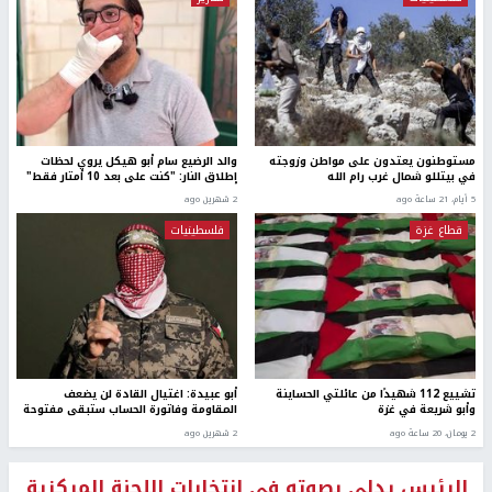
مستوطنون يعتدون على مواطن وزوجته
والد الرضيع سام أبو هيكل يروي لحظات
في بيتللو شمال غرب رام الله
إطلاق النار: "كنت على بعد 10 أمتار فقط"
5 أيام، 21 ساعة ago
2 شهرين ago
قطاع غزة
فلسطينيات
تشييع 112 شهيدًا من عائلتي الحساينة
أبو عبيدة: اغتيال القادة لن يضعف
وأبو شريعة في غزة
المقاومة وفاتورة الحساب ستبقى مفتوحة
2 يومان، 20 ساعة ago
2 شهرين ago
الرئيس يدلي بصوته في انتخابات اللجنة المركزية