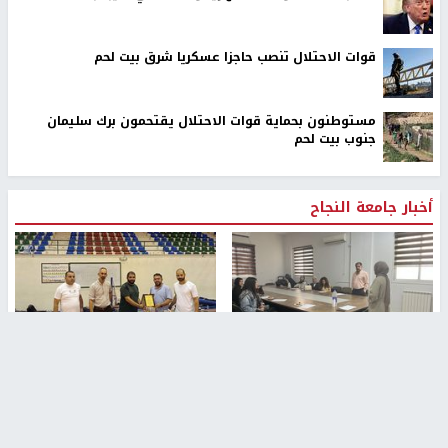
قوات الاحتلال تنصب حاجزا عسكريا شرق بيت لحم
مستوطنون بحماية قوات الاحتلال يقتحمون برك سليمان
جنوب بيت لحم
أخبار جامعة النجاح
طلبة مساق "مدخل للقانون
جامعة النجاح الوطنية تستضيف
الاجتماعي والتشريعات
منافسات بطولة الراحل مفيد
الاجتماعية"يزورون مركز حماية
اسماعيل لكرة اليد للناشئين
الأسرة
منذ 48 دقيقة
منذ 5 ثواني