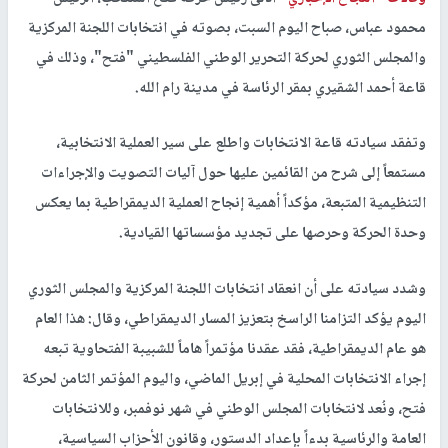
محمود عباس، صباح اليوم السبت، بصوته في انتخابات اللجنة المركزية
والمجلس الثوري لحركة التحرير الوطني الفلسطيني "فتح"، وذلك في
قاعة أحمد الشقيري بمقر الرئاسة في مدينة رام الله.
وتفقد سيادته قاعة الانتخابات واطلع على سير العملية الانتخابية،
مستمعاً إلى شرح من القائمين عليها حول آليات التصويت والإجراءات
التنظيمية المتبعة، مؤكداً أهمية إنجاح العملية الديمقراطية بما يعكس
وحدة الحركة وحرصها على تجديد مؤسساتها القيادية.
وشدد سيادته على أن انعقاد انتخابات اللجنة المركزية والمجلس الثوري
اليوم يؤكد التزامنا الراسخ بتعزيز المسار الديمقراطي، وقال: هذا العام
هو عام الديمقراطية، فقد عقدنا مؤتمراً هاماً للشبيبة الفتحاوية تبعه
إجراء الانتخابات المحلية في إبريل الماضي، واليوم المؤتمر الثامن لحركة
فتح، ونُعد لانتخابات المجلس الوطني في شهر نوفمبر، وللانتخابات
العامة والرئاسية بدءاً بإعداد الدستور، وقانون الأحزاب السياسية،