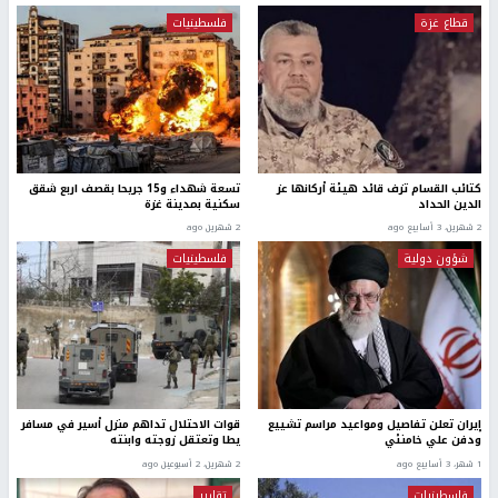
قطاع غزة
فلسطينيات
كتائب القسام تزف قائد هيئة أركانها عز
تسعة شهداء و15 جريحا بقصف اربع شقق
الدين الحداد
سكنية بمدينة غزة
2 شهرين، 3 أسابيع ago
2 شهرين ago
شؤون دولية
فلسطينيات
إيران تعلن تفاصيل ومواعيد مراسم تشييع
قوات الاحتلال تداهم منزل أسير في مسافر
ودفن علي خامنئي
يطا وتعتقل زوجته وابنته
1 شهر، 3 أسابيع ago
2 شهرين، 2 أسبوعين ago
فلسطينيات
تقارير