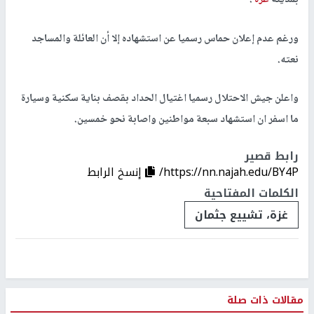
بمدينة
غزة
.
ورغم عدم إعلان حماس رسميا عن استشهاده إلا أن العائلة والمساجد
نعته.
واعلن جيش الاحتلال رسميا اغتيال الحداد بقصف بناية سكنية وسيارة
ما اسفر ان استشهاد سبعة مواطنين واصابة نحو خمسين.
رابط قصير
https://nn.najah.edu/BY4P/
إنسخ الرابط
الكلمات المفتاحية
غزة، تشييع جثمان
مقالات ذات صلة