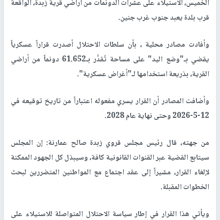
الخميس، الاستيلاء على عشرات الدونمات من أراضي قرية زبدة، الواقعة
قرب بلدة يعبد جنوب غرب جنين.
وأفادت مصادر محلية ، بأن سلطات الاحتلال أصدرت قراراً عسكرياً
يقضي بـ"وضع اليد" على مساحة تُقدَّر بـ61.652 دونماً من أراضي
القرية، بذريعة استخدامها لـ"أغراض عسكرية".
وأضافت المصادر أن القرار يسري مفعوله اعتباراً من تاريخ توقيعه في
12-5-2026 وحتى نهاية عام 2028.
من جهته، قال رئيس مجلس قروي زبدة صالح عمارنة: إن المجلس
سيتابع القضية عبر القنوات القانونية كافة، وسيبذل كل الجهود الممكنة
لإلغاء القرار، مشيراً إلى عقد اجتماع مع المواطنين المتضررين لبحث
الخطوات المقبلة.
ويأتي هذا القرار في إطار سياسة الاحتلال المتواصلة للاستيلاء على