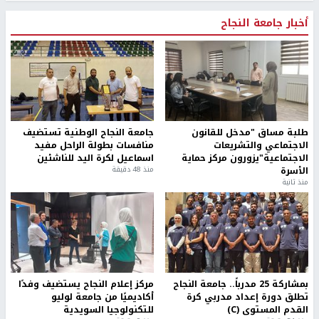
أخبار جامعة النجاح
طلبة مساق "مدخل للقانون
جامعة النجاح الوطنية تستضيف
الاجتماعي والتشريعات
منافسات بطولة الراحل مفيد
الاجتماعية"يزورون مركز حماية
اسماعيل لكرة اليد للناشئين
الأسرة
منذ 48 دقيقة
منذ ثانية
بمشاركة 25 مدرباً.. جامعة النجاح
مركز إعلام النجاح يستضيف وفدًا
تطلق دورة إعداد مدربي كرة
أكاديميًا من جامعة لوليو
القدم المستوى (C)
للتكنولوجيا السويدية