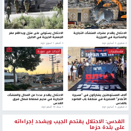
الاحتلال يهدم عشرات المنشآت التجارية
الاحتلال يستولي على منزل ويداهم مقر
والصناعية في العيزرية
الجمعية الخيرية في الخليل
2 شهرين، 3 أسابيع ago
3 أشهر، 1 اسبوع. ago
فلسطينيات
أحداث في صورة
آلاف المستوطنين يشاركون في "مسيرة
الاحتلال يهدم عددا من المحال والمنشآت
الأعلام" العنصرية في منطقة باب العامود
التجارية في مخيم شعفاط شمال شرق
بالقدس
القدس
2 شهرين، 3 أسابيع ago
1 سنة، 10 أشهر ago
القدس: الاحتلال يقتحم الجيب ويشدد إجراءاته
على بلدة حزما