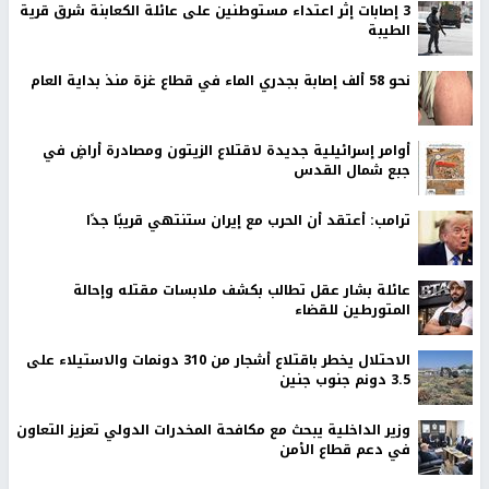
‏3 إصابات إثر اعتداء مستوطنين على عائلة الكعابنة شرق قرية
الطيبة
نحو 58 ألف إصابة بجدري الماء في قطاع غزة منذ بداية العام
أوامر إسرائيلية جديدة لاقتلاع الزيتون ومصادرة أراضٍ في
جبع شمال القدس
ترامب: أعتقد أن الحرب مع إيران ستنتهي قريبًا جدًا
عائلة بشار عقل تطالب بكشف ملابسات مقتله وإحالة
المتورطين للقضاء
الاحتلال يخطر باقتلاع أشجار من 310 دونمات والاستيلاء على
3.5 دونم جنوب جنين
وزير الداخلية يبحث مع مكافحة المخدرات الدولي تعزيز التعاون
في دعم قطاع الأمن