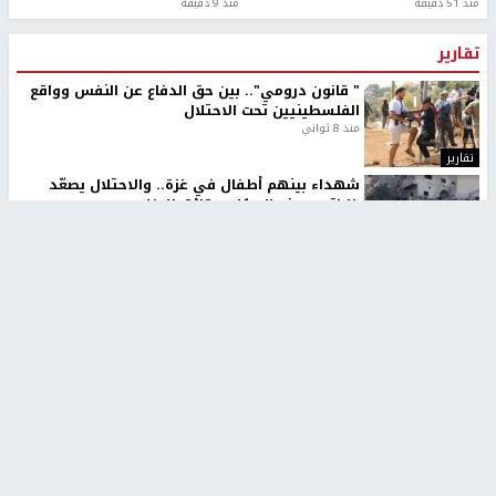
منذ 51 دقيقة
منذ 9 دقيقة
تقارير
" قانون درومي".. بين حق الدفاع عن النفس وواقع
الفلسطينيين تحت الاحتلال
منذ 8 ثواني
تقارير
شهداء بينهم أطفال في غزة.. والاحتلال يصعّد
غاراته ويمنح السكان دقائق للإخلاء
منذ 11 ثانية
تقارير
الإعلام العبري: "معركة مضيق هرمز تستهدف تثبيت
رواية سياسية"
منذ 9 ثواني
تقارير
تصريحات خاصة
تصريحات خاصة
تصريحات خاصة