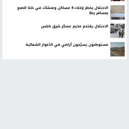
الاحتلال يخطر بإخلاء 4 مساكن ومنشآت في خلة الضبع
بمسافر يطا
الاحتلال يقتحم مخيم عسكر شرق نابلس
مستوطنون يسيّجون أراضي في الأغوار الشمالية
أخبار جامعة النجاح
طلبة مساق "مدخل للقانون
جامعة النجاح الوطنية تستضيف
الاجتماعي والتشريعات
منافسات بطولة الراحل مفيد
الاجتماعية"يزورون مركز حماية
اسماعيل لكرة اليد للناشئين
منذ 48 دقيقة