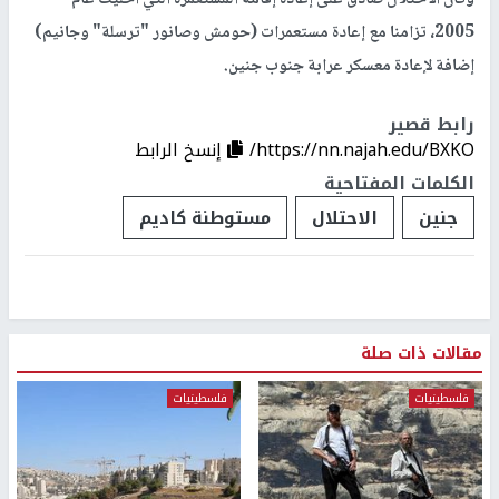
2005، تزامنا مع إعادة مستعمرات (حومش وصانور "ترسلة" وجانيم)
إضافة لإعادة معسكر عرابة جنوب جنين.
رابط قصير
https://nn.najah.edu/BXKO/
إنسخ الرابط
الكلمات المفتاحية
جنين
الاحتلال
مستوطنة كاديم
مقالات ذات صلة
فلسطينيات
فلسطينيات