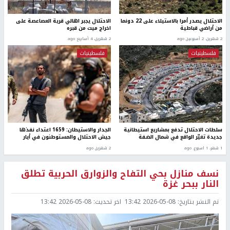
الاحتلال يصدر أمرا بالاستيلاء على 22 دونما
الاحتلال يجبر اهالي قرية العصاعصة على
من أراضي قباطية
اخراج ميت من قبره
2 شهرين، 2 أسبوعين ago
2 شهرين، 4 أسابيع ago
فلسطينيات
فلسطينيات
سلطات الاحتلال تدفع بمشاريع استيطانية
الجدار والاستيطان: 1659 اعتداء نفذها
جديدة تغيّر الواقع في شمال الضفة
جيش الاحتلال والمستوطنون في أيار
1 شهر، 1 اسبوع. ago
2 شهرين ago
نسف منازل بحي التفاح والزوارق الحربية تطلق
النار ببحر غزة
تم النشر بتاريخ:
2026-05-08 13:42
اخر تحديث:
2026-05-08 13:42