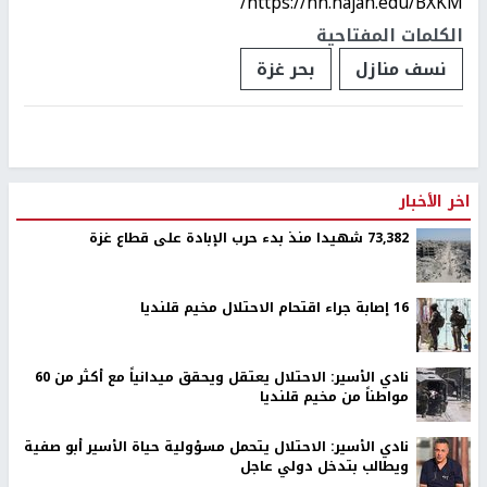
https://nn.najah.edu/BXKM/
الكلمات المفتاحية
نسف منازل
بحر غزة
اخر الأخبار
73,382 شهيدا منذ بدء حرب الإبادة على قطاع غزة
16 إصابة جراء اقتحام الاحتلال مخيم قلنديا
نادي الأسير: الاحتلال يعتقل ويحقق ميدانياً مع أكثر من 60
مواطناً من مخيم قلنديا
نادي الأسير: الاحتلال يتحمل مسؤولية حياة الأسير أبو صفية
ويطالب بتدخل دولي عاجل