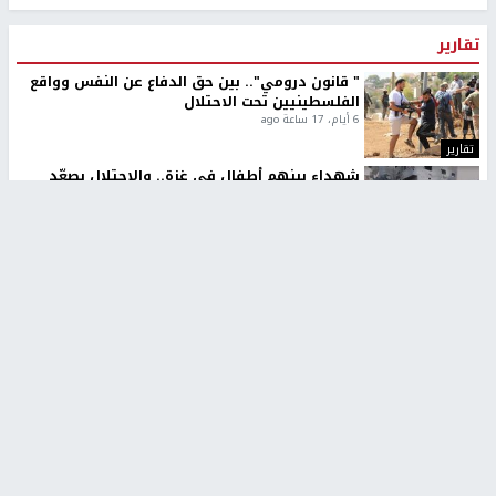
تقارير
" قانون درومي".. بين حق الدفاع عن النفس وواقع
الفلسطينيين تحت الاحتلال
6 أيام، 17 ساعة ago
تقارير
شهداء بينهم أطفال في غزة.. والاحتلال يصعّد
غاراته ويمنح السكان دقائق للإخلاء
2 أسبوعين ago
تقارير
الإعلام العبري: "معركة مضيق هرمز تستهدف تثبيت
رواية سياسية"
2 أسبوعين، 4 أيام ago
تقارير
تصريحات خاصة
تصريحات خاصة
تصريحات خاصة