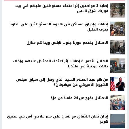
إصابة 3 مواطنين إثر اعتداء مستوطنين عليهم في بيت
فوريك شرق نابلس
إصابات وإحراق مساكن في هجوم للمستوطنين على الطوبا
جنوب الخليل
الاحتلال يقتحم عورتا جنوب نابلس ويداهم منازل
الهلال الأحمر: 8 إصابات إثر اعتداء الاحتلال عليهم وإخلاء
حالات مرضية في قلنديا
من هو عبد السلام السيد الذي وصل إلى سباق مجلس
الشيوخ الأميركي عن ميشيغان؟
الاحتلال يفرج عن 24 عاملاً من غزة
إيران تعلن الاتفاق مع عُمان على ممر ملاحي آمن في مضيق
هرمز